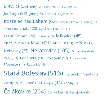
Dřevčice
(36)
Hlavenec
(9)
Dřísy
(6)
Houštka
(5)
Jenštejn
(33)
Jirny
(15)
Jiřice
(7)
Kojetice
(7)
Kostelec nad Labem
(62)
Káraný
(6)
Kostelní Hlavno
(5)
Lhota
(20)
Lysá nad Labem
(11)
Křenek
(8)
Milovice
(45)
Lázně Toušeň
(20)
Líbeznice
(6)
Mratín
(21)
Měšice
(17)
Mstětice
(14)
Mladá Boleslav
(7)
Neratovice
(105)
Nehvizdy
(27)
Odolena Voda
(6)
Podolanka
(18)
Polerady
(17)
Ovčáry
(8)
Popovice
(6)
Přezletice
(11)
Radonice
(9)
Stará Boleslav
(516)
Tišice
(16)
Vinoř
(11)
Zápy
(34)
Zeleneč
(22)
Všetaty
(7)
Záryby
(9)
Čelákovice
(204)
Černý Most
(8)
Šestajovice
(8)