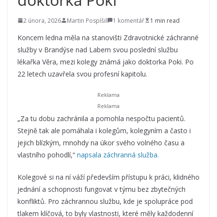
2 února, 2026
Martin Pospíšil
1 komentář
1 min read
Koncem ledna měla na stanovišti Zdravotnické záchranné
služby v Brandýse nad Labem svou poslední službu
lékařka Věra, mezi kolegy známá jako doktorka Poki. Po
22 letech uzavřela svou profesní kapitolu.
„Za tu dobu zachránila a pomohla nespočtu pacientů.
Stejně tak ale pomáhala i kolegům, kolegyním a často i
jejich blízkým, mnohdy na úkor svého volného času a
vlastního pohodlí,“
napsala záchranná služba.
Kolegové si na ní váží především přístupu k práci, klidného
jednání a schopnosti fungovat v týmu bez zbytečných
konfliktů. Pro záchrannou službu, kde je spolupráce pod
tlakem klíčová, to byly vlastnosti, které měly každodenní