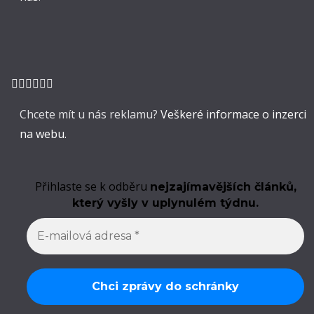
Chcete mít u nás reklamu?
Veškeré informace o inzerci
na webu.
Přihlaste se k odběru
nejzajímavějších článků,
který vyšly v uplynulém týdnu.