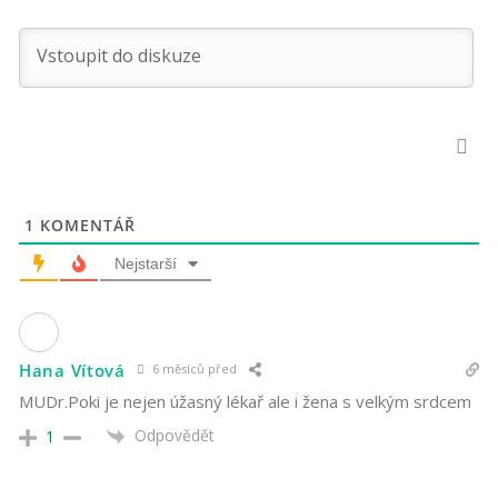
1
KOMENTÁŘ
Nejstarší
Hana Vítová
6 měsíců před
MUDr.Poki je nejen úžasný lékař ale i žena s velkým srdcem
Odpovědět
1