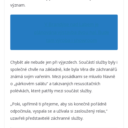
význam.
V Brandýse nad Labem je
plánována výstavba dvou hal. Bude
tam výroba i showroom
Chybět ale nebude jen při výjezdech. Součástí služby byly i
společné chvíle na základně, kde byla Věra dle záchranářů
známá svým vařením. Mezi posádkami se mluvilo hlavně
o „párkovém salátu“ a takzvaných resuscitačních
polévkách, které patřily mezi součást služby.
„Poki, upřímně ti přejeme, aby sis konečně pořádně
odpočinula, vyspala se a užívala si zasloužený relax,“
uzavřeli představitelé záchranné služby.