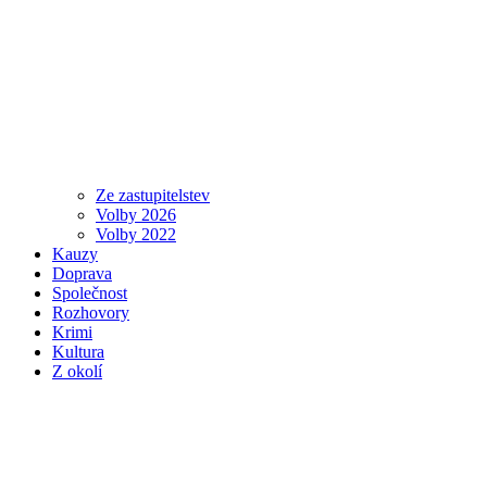
Ze zastupitelstev
Volby 2026
Volby 2022
Kauzy
Doprava
Společnost
Rozhovory
Krimi
Kultura
Z okolí