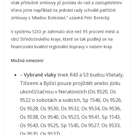
však příslušné smlouvy již poslala do rad a zastupitelstev.
Včera jsme například na jednání rady schválili patřičné
smlouvy s Mladou Boleslaví,“ uzavírá Petr Borecký.
V systému SDO je zahrnuto více než 95 procent měst a
obcí Středočeského kraje, které se tak podílejí se na
financování kvalitní regionální dopravy v našem kraji.
Možná omezení
–
Vybrané vlaky
linek R43 a S3 budou Všetaty,
Tišicemi a Byšicí pouze projíždět anebo jízdu
ukončí/začnou v Neratovicích (Os 9520, Os
9522 o sobotách a svátcích, Sp 1540, Os 9526,
Os 9528, Os 9530, Os 9532, Os 9534, Os 9536,
Os 9538, Os 9540, Os 9523, Os 9541, Sp 1543,
Os 9543, Os 9525, Sp 1545, Os 9527, Os 9533,
Os 9535, Os 9537)