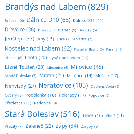
Brandýs nad Labem
(829)
Dálnice D10
(65)
Dálnice D11
(11)
Brázdim
(6)
Dřevčice
(36)
Hlavenec
(9)
Dřísy
(6)
Houštka
(5)
Jenštejn
(33)
Jirny
(15)
Jiřice
(7)
Kojetice
(7)
Kostelec nad Labem
(62)
Káraný
(6)
Kostelní Hlavno
(5)
Lhota
(20)
Lysá nad Labem
(11)
Křenek
(8)
Milovice
(45)
Lázně Toušeň
(20)
Líbeznice
(6)
Mratín
(21)
Měšice
(17)
Mstětice
(14)
Mladá Boleslav
(7)
Neratovice
(105)
Nehvizdy
(27)
Odolena Voda
(6)
Podolanka
(18)
Polerady
(17)
Ovčáry
(8)
Popovice
(6)
Přezletice
(11)
Radonice
(9)
Stará Boleslav
(516)
Tišice
(16)
Vinoř
(11)
Zápy
(34)
Zeleneč
(22)
Všetaty
(7)
Záryby
(9)