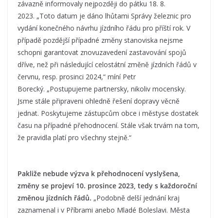
závazně informovaly nejpozději do pátku 18. 8.
2023. „Toto datum je dáno lhůtami Správy železnic pro
vydání konečného návrhu jízdního řádu pro příští rok. V
případě pozdější případné změny stanoviska nejsme
schopni garantovat znovuzavedení zastavování spojů
dříve, než při následující celostátní změně jízdních řádů v
červnu, resp. prosinci 2024,“ míní Petr
Borecký. „Postupujeme partnersky, nikoliv mocensky.
Jsme stále připraveni ohledně řešení dopravy věcně
jednat. Poskytujeme zástupcům obce i městyse dostatek
času na případné přehodnocení. Stále však trvám na tom,
že pravidla platí pro všechny stejně.“
Pakliže nebude výzva k přehodnocení vyslyšena,
změny se projeví 10. prosince 2023, tedy s každoroční
změnou jízdních řádů.
„Podobně delší jednání kraj
zaznamenal i v Příbrami anebo Mladé Boleslavi. Města