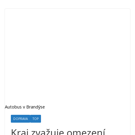
Autobus v Brandýse
DOPRAVA
TOP
Kraj zvažuje omezení