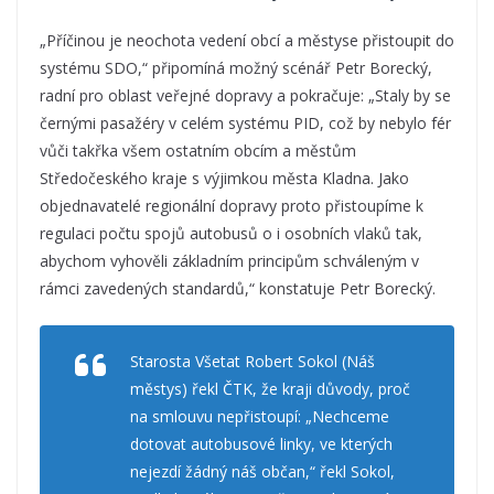
„Příčinou je neochota vedení obcí a městyse přistoupit do
systému SDO,“ připomíná možný scénář Petr Borecký,
radní pro oblast veřejné dopravy a pokračuje: „Staly by se
černými pasažéry v celém systému PID, což by nebylo fér
vůči takřka všem ostatním obcím a městům
Středočeského kraje s výjimkou města Kladna. Jako
objednavatelé regionální dopravy proto přistoupíme k
regulaci počtu spojů autobusů o i osobních vlaků tak,
abychom vyhověli základním principům schváleným v
rámci zavedených standardů,“ konstatuje Petr Borecký.
Starosta Všetat Robert Sokol (Náš
městys) řekl ČTK, že kraji důvody, proč
na smlouvu nepřistoupí: „Nechceme
dotovat autobusové linky, ve kterých
nejezdí žádný náš občan,“ řekl Sokol,