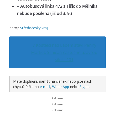
–
Autobusová linka 472 z Tišic do Mělníka
nebude posílena (již od 3. 9.)
Zdroj:
Středočeský kraj
V Kostelci nad Labem staví Penny
Market. Silničáři částečně uzavřou
silnici 101
Máte doplnění, námět na článek nebo jste našli
chybu? Pište na
e-mail
,
WhatsApp
nebo
Signal
.