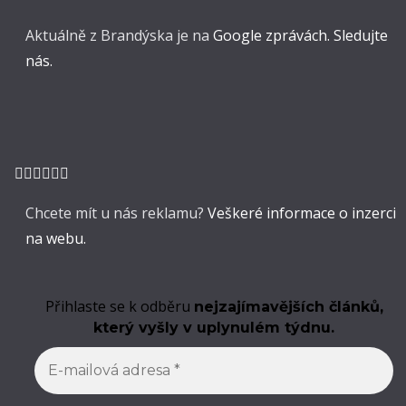
Aktuálně z Brandýska je na
Google zprávách. Sledujte
nás.
Chcete mít u nás reklamu?
Veškeré informace o inzerci
na webu.
Přihlaste se k odběru
nejzajímavějších článků,
který vyšly v uplynulém týdnu.