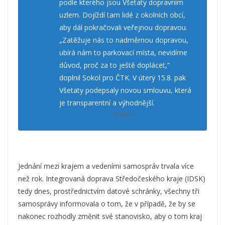
podle kterého jsou Všetaty dopravním
uzlem. Dojíždí tam lidé z okolních obcí,
aby dál pokračovali veřejnou dopravou.
„Zatěžuje nás to nadměrnou dopravou,
ubírá nám to parkovací místa, nevidíme
důvod, proč za to ještě doplácet,“
doplnil Sokol pro ČTK. V úterý 15.8. pak
Všetaty podepsaly novou smlouvu, která
je transparentní a výhodnější.
Jednání mezi krajem a vedeními samospráv trvala více
než rok. Integrovaná doprava Středočeského kraje (IDSK)
tedy dnes, prostřednictvím datové schránky, všechny tři
samosprávy informovala o tom, že v případě, že by se
nakonec rozhodly změnit své stanovisko, aby o tom kraj