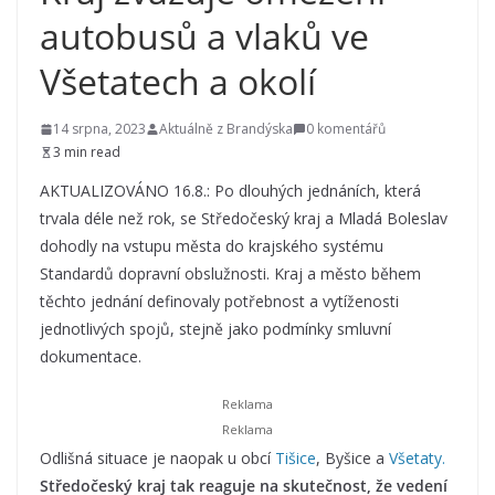
autobusů a vlaků ve
Všetatech a okolí
14 srpna, 2023
Aktuálně z Brandýska
0 komentářů
3 min read
AKTUALIZOVÁNO 16.8.: Po dlouhých jednáních, která
trvala déle než rok, se Středočeský kraj a Mladá Boleslav
dohodly na vstupu města do krajského systému
Standardů dopravní obslužnosti. Kraj a město během
těchto jednání definovaly potřebnost a vytíženosti
jednotlivých spojů, stejně jako podmínky smluvní
dokumentace.
Odlišná situace je naopak u obcí
Tišice
, Byšice a
Všetaty.
Středočeský kraj tak reaguje na skutečnost, že vedení