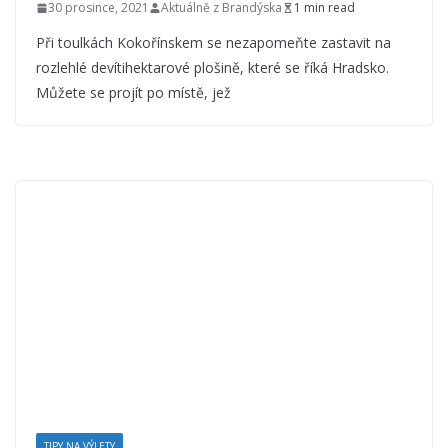
30 prosince, 2021
Aktuálně z Brandýska
1 min read
Při toulkách Kokořínskem se nezapomeňte zastavit na
rozlehlé devítihektarové plošině, které se říká Hradsko.
Můžete se projít po místě, jež
TIPY NA VÝLETY