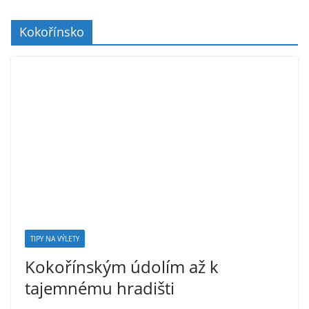
Kokořínsko
TIPY NA VÝLETY
Kokořínským údolím až k
tajemnému hradišti