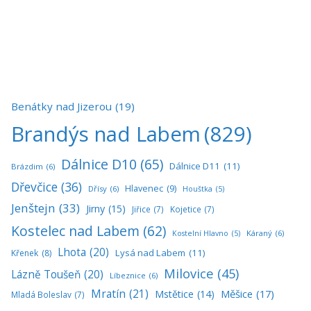
Benátky nad Jizerou
(19)
Brandýs nad Labem
(829)
Dálnice D10
(65)
Dálnice D11
(11)
Brázdim
(6)
Dřevčice
(36)
Hlavenec
(9)
Dřísy
(6)
Houštka
(5)
Jenštejn
(33)
Jirny
(15)
Jiřice
(7)
Kojetice
(7)
Kostelec nad Labem
(62)
Káraný
(6)
Kostelní Hlavno
(5)
Lhota
(20)
Lysá nad Labem
(11)
Křenek
(8)
Milovice
(45)
Lázně Toušeň
(20)
Líbeznice
(6)
Mratín
(21)
Měšice
(17)
Mstětice
(14)
Mladá Boleslav
(7)