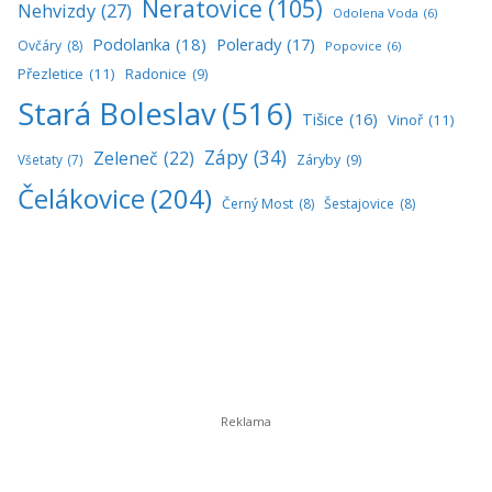
Neratovice
(105)
Nehvizdy
(27)
Odolena Voda
(6)
Podolanka
(18)
Polerady
(17)
Ovčáry
(8)
Popovice
(6)
Přezletice
(11)
Radonice
(9)
Stará Boleslav
(516)
Tišice
(16)
Vinoř
(11)
Zápy
(34)
Zeleneč
(22)
Všetaty
(7)
Záryby
(9)
Čelákovice
(204)
Černý Most
(8)
Šestajovice
(8)