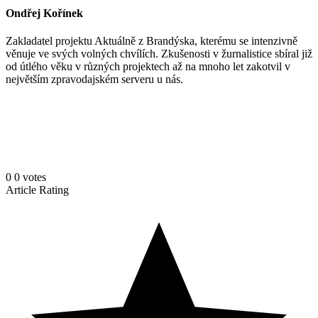
Ondřej Kořínek
Zakladatel projektu Aktuálně z Brandýska, kterému se intenzivně
věnuje ve svých volných chvílích. Zkušenosti v žurnalistice sbíral již
od útlého věku v různých projektech až na mnoho let zakotvil v
největším zpravodajském serveru u nás.
0
0
votes
Article Rating