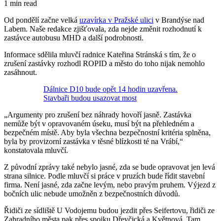
1 min read
Od pondělí začne velká
uzavírka v Pražské ulici
v Brandýse nad
Labem. Naše redakce zjišťovala, zda nejde změnit rozhodnutí k
zastávce autobusu MHD a další podrobnosti.
Informace sdělila mluvčí radnice Kateřina Stránská s tím, že o
zrušení zastávky rozhodl ROPID a město do toho nijak nemohlo
zasáhnout.
Dálnice D10 bude opět 14 hodin uzavřena.
Stavbaři budou usazovat most
„Argumenty pro zrušení bez náhrady hovoří jasně. Zastávka
nemůže být v opravovaném úseku, musí být na přehledném a
bezpečném místě. Aby byla všechna bezpečnostní kritéria splněna,
byla by provizorní zastávka v těsné blízkosti té na Vrábí,“
konstatovala mluvčí.
Z původní zprávy také nebylo jasné, zda se bude opravovat jen levá
strana silnice. Podle mluvčí si práce v pruzích bude řídit stavební
firma. Není jasné, zda začne levým, nebo pravým pruhem. Výjezd z
bočních ulic nebude umožněn z bezpečnostních důvodů.
Řidiči ze sídliště U Vodojemu budou jezdit přes Seifertovu, řidiči ze
Zahradního města pak přes spojku Dřevčická a Květnová. Tam