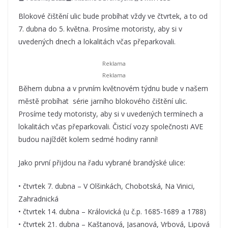
Blokové čištění ulic bude probíhat vždy ve čtvrtek, a to od
7. dubna do 5. května. Prosíme motoristy, aby si v
uvedených dnech a lokalitách včas přeparkovali.
Během dubna a v prvním květnovém týdnu bude v našem
městě probíhat série jarního blokového čištění ulic.
Prosíme tedy motoristy, aby si v uvedených termínech a
lokalitách včas přeparkovali. Čisticí vozy společnosti AVE
budou najíždět kolem sedmé hodiny ranní!
Jako první přijdou na řadu vybrané brandýské ulice:
• čtvrtek 7. dubna – V Olšinkách, Chobotská, Na Vinici,
Zahradnická
• čtvrtek 14. dubna – Královická (u č.p. 1685-1689 a 1788)
• čtvrtek 21. dubna – Kaštanová, Jasanová, Vrbová, Lipová