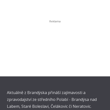
Aktuálně z Brandýska přináší zajímavosti a
zpravodajství ze středního Polabí - Brandýsa nad
Labem, Staré Boleslavi, Čelákovic či Neratovic.