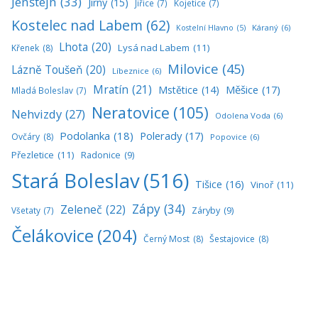
Jenštejn
(33)
Jirny
(15)
Jiřice
(7)
Kojetice
(7)
Kostelec nad Labem
(62)
Káraný
(6)
Kostelní Hlavno
(5)
Lhota
(20)
Lysá nad Labem
(11)
Křenek
(8)
Milovice
(45)
Lázně Toušeň
(20)
Líbeznice
(6)
Mratín
(21)
Měšice
(17)
Mstětice
(14)
Mladá Boleslav
(7)
Neratovice
(105)
Nehvizdy
(27)
Odolena Voda
(6)
Podolanka
(18)
Polerady
(17)
Ovčáry
(8)
Popovice
(6)
Přezletice
(11)
Radonice
(9)
Stará Boleslav
(516)
Tišice
(16)
Vinoř
(11)
Zápy
(34)
Zeleneč
(22)
Všetaty
(7)
Záryby
(9)
Čelákovice
(204)
Černý Most
(8)
Šestajovice
(8)