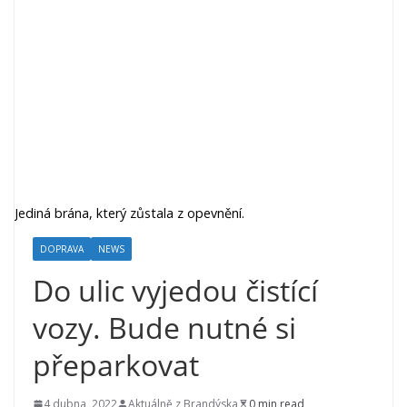
Jediná brána, který zůstala z opevnění.
DOPRAVA
NEWS
Do ulic vyjedou čistící
vozy. Bude nutné si
přeparkovat
4 dubna, 2022
Aktuálně z Brandýska
0 min read