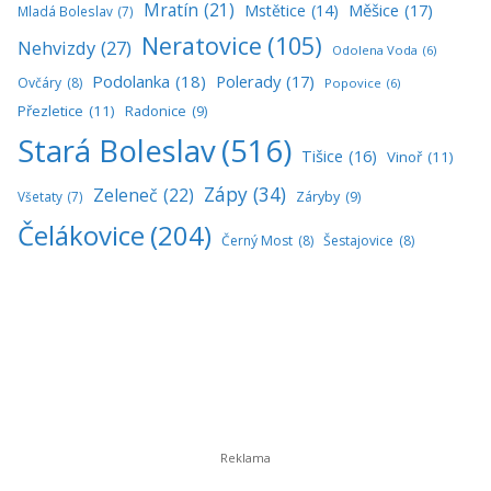
Mratín
(21)
Měšice
(17)
Mstětice
(14)
Mladá Boleslav
(7)
Neratovice
(105)
Nehvizdy
(27)
Odolena Voda
(6)
Podolanka
(18)
Polerady
(17)
Ovčáry
(8)
Popovice
(6)
Přezletice
(11)
Radonice
(9)
Stará Boleslav
(516)
Tišice
(16)
Vinoř
(11)
Zápy
(34)
Zeleneč
(22)
Všetaty
(7)
Záryby
(9)
Čelákovice
(204)
Černý Most
(8)
Šestajovice
(8)