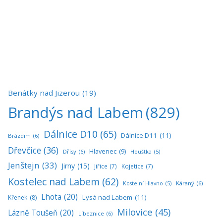
Benátky nad Jizerou
(19)
Brandýs nad Labem
(829)
Dálnice D10
(65)
Dálnice D11
(11)
Brázdim
(6)
Dřevčice
(36)
Hlavenec
(9)
Dřísy
(6)
Houštka
(5)
Jenštejn
(33)
Jirny
(15)
Jiřice
(7)
Kojetice
(7)
Kostelec nad Labem
(62)
Káraný
(6)
Kostelní Hlavno
(5)
Lhota
(20)
Lysá nad Labem
(11)
Křenek
(8)
Milovice
(45)
Lázně Toušeň
(20)
Líbeznice
(6)