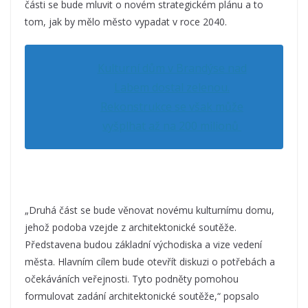
části se bude mluvit o novém strategickém plánu a to
tom, jak by mělo město vypadat v roce 2040.
Kulturní dům v Brandýse nad
Labem dostal zelenou.
Rekonstrukce se však může
vyšplhat až na 200 milionů
„Druhá část se bude věnovat novému kulturnímu domu,
jehož podoba vzejde z architektonické soutěže.
Představena budou základní východiska a vize vedení
města. Hlavním cílem bude otevřít diskuzi o potřebách a
očekáváních veřejnosti. Tyto podněty pomohou
formulovat zadání architektonické soutěže,“ popsalo