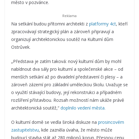
město v pozvánce.
Na setkání budou přítomni architekti z
platformy 4ct
, kteří
zpracovávají strategický plán a zároveň připravují a
organizují architektonickou soutěž na Kulturní dům
Ostrůvek.
„Představa je zatím taková: nový kulturní dům by mohl
nabídnout dva sály pro kulturní a společenské akce – od
menších setkání až po divadelní představení či plesy – a
zároveň zázemí pro základní uměleckou školu. Uvažuje se
o využití stávající budovy, její rekonstrukci a případném
rozšíření přístavbou. Rozsah možností nám ukáže právě
architektonická soutěž,“
doplnilo vedení města.
O kulturní domě se vedla široká diskuze na
prosincovém
zastupitelstvu
, kde zazněla úvaha, že město může
budoucí stavba stát až 280 milionů korun. Přesnou cenu