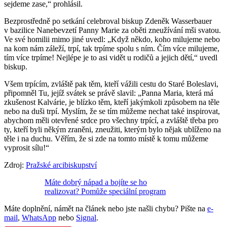
sejdeme zase,“ prohlásil.
Bezprostředně po setkání celebroval biskup Zdeněk Wasserbauer
v bazilice Nanebevzetí Panny Marie za oběti zneužívání mši svatou.
Ve své homilii mimo jiné uvedl: „Když někdo, koho milujeme nebo
na kom nám záleží, trpí, tak trpíme spolu s ním. Čím více milujeme,
tím více trpíme! Nejlépe je to asi vidět u rodičů a jejich dětí,“ uvedl
biskup.
Všem trpícím, zvláště pak těm, kteří vážili cestu do Staré Boleslavi,
připomněl Tu, jejíž svátek se právě slavil: „Panna Maria, která má
zkušenost Kalvárie, je blízko těm, kteří jakýmkoli způsobem na těle
nebo na duši trpí. Myslím, že se tím můžeme nechat také inspirovat,
abychom měli otevřené srdce pro všechny trpící, a zvláště třeba pro
ty, kteří byli někým zraněni, zneužiti, kterým bylo nějak ublíženo na
těle i na duchu. Věřím, že si zde na tomto místě k tomu můžeme
vyprosit sílu!“
Zdroj:
Pražské arcibiskupství
Máte dobrý nápad a bojíte se ho
realizovat? Pomůže speciální program
Máte doplnění, námět na článek nebo jste našli chybu? Pište na
e-
mail
,
WhatsApp
nebo
Signal
.