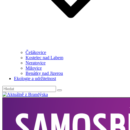
Čelákovice
Kostelec nad Labem
Neratovice
Milovice
Benátky nad Jizerou
Ekologie a udržitelnost