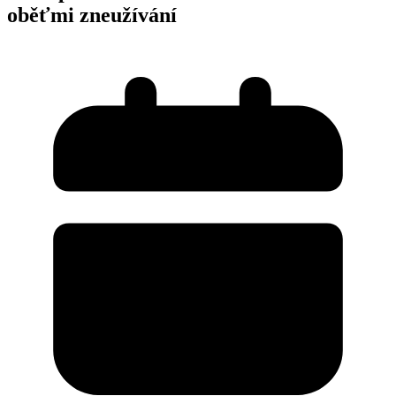
oběťmi zneužívání