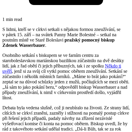
1 min read
S lidmi, kteří se v církvi setkali s nějakou formou zneužívání, se
v pátek 15. září – na svátek Panny Marie Bolestné – setkal na
poutním místě ve Staré Boleslavi
pražský pomocný biskup
Zdenek Wasserbauer
.
Osobního setkání s biskupem se ve farním centru za
staroboleslavskou mariánskou bazilikou zúčastnilo na dvě desítky
lidí, jak z řad obětí či jejich příbuzných, tak i ze spolku
Někdo ti
uvěří
, jenž si za svůj cíl vytkl pomoc obětem zneužívání. Setkání se
zúčastnilo i několik místních farníků. „Máme to brát jako pokání?“
zeptal se na důvod schůzky jeden z mužů, počítajících se mezi oběti.
„Já sám to jako pokání beru,“ odpověděl biskup Wasserbauer a nad
případy zneužívání, k nimž v církevním prostředí došlo, vyjádřil
lítost.
Debata byla vedena slušně, což ji neubíralo na živosti. Ze strany lidí,
cítících se církví zraněni, zazněly i stížnosti na pomalý postup církve
při řešení jejich případů, padaly návrhy na zřízení nezávislé
vyšetřovací komise či konta na pomoc obětem. Biskup uvedl, že by
rád z takovéhoto setkání udělal tradici. „Dá-li Bůh, tak se za rok