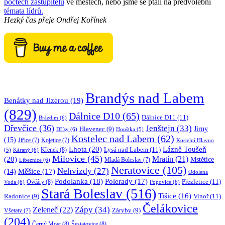
počtech zastupitelů
ve městech, nebo jsme se ptali na předvolební
témata lídrů.
Hezký čas přeje
Ondřej Kořínek
Brandýs nad Labem
Benátky nad Jizerou
(19)
(829)
Dálnice D10
(65)
Dálnice D11
(11)
Brázdim
(6)
Dřevčice
(36)
Jenštejn
(33)
Jirny
Hlavenec
(9)
Dřísy
(6)
Houštka
(5)
Kostelec nad Labem
(62)
(15)
Jiřice
(7)
Kojetice
(7)
Kostelní Hlavno
Lhota
(20)
Lázně Toušeň
Lysá nad Labem
(11)
Křenek
(8)
Káraný
(6)
(5)
Milovice
(45)
(20)
Mratín
(21)
Mstětice
Líbeznice
(6)
Mladá Boleslav
(7)
Neratovice
(105)
Nehvizdy
(27)
(14)
Měšice
(17)
Odolena
Podolanka
(18)
Polerady
(17)
Přezletice
(11)
Ovčáry
(8)
Voda
(6)
Popovice
(6)
Stará Boleslav
(516)
Tišice
(16)
Vinoř
(11)
Radonice
(9)
Čelákovice
Zápy
(34)
Zeleneč
(22)
Záryby
(9)
Všetaty
(7)
(204)
Černý Most
(8)
Šestajovice
(8)