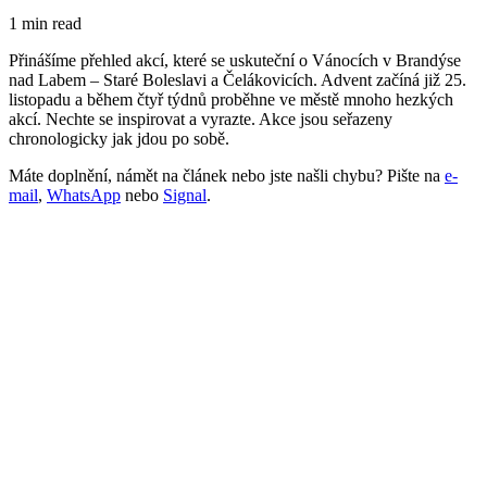
1 min read
Přinášíme přehled akcí, které se uskuteční o Vánocích v Brandýse
nad Labem – Staré Boleslavi a Čelákovicích. Advent začíná již 25.
listopadu a během čtyř týdnů proběhne ve městě mnoho hezkých
akcí. Nechte se inspirovat a vyrazte. Akce jsou seřazeny
chronologicky jak jdou po sobě.
Máte doplnění, námět na článek nebo jste našli chybu? Pište na
e-
mail
,
WhatsApp
nebo
Signal
.