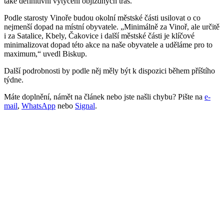
také definitivní vytyčení objízdných tras.
Podle starosty Vinoře budou okolní městské části usilovat o co
nejmenší dopad na místní obyvatele. „Minimálně za Vinoř, ale určitě
i za Satalice, Kbely, Čakovice i další městské části je klíčové
minimalizovat dopad této akce na naše obyvatele a uděláme pro to
maximum,“ uvedl Biskup.
Další podrobnosti by podle něj měly být k dispozici během příštího
týdne.
Máte doplnění, námět na článek nebo jste našli chybu? Pište na
e-
mail
,
WhatsApp
nebo
Signal
.