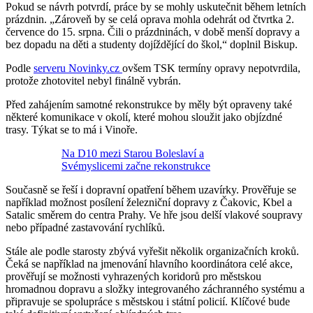
Pokud se návrh potvrdí, práce by se mohly uskutečnit během letních
prázdnin. „Zároveň by se celá oprava mohla odehrát od čtvrtka 2.
července do 15. srpna. Čili o prázdninách, v době menší dopravy a
bez dopadu na děti a studenty dojíždějící do škol,“ doplnil Biskup.
Podle
serveru Novinky.cz
ovšem TSK termíny opravy nepotvrdila,
protože zhotovitel nebyl finálně vybrán.
Před zahájením samotné rekonstrukce by měly být opraveny také
některé komunikace v okolí, které mohou sloužit jako objízdné
trasy. Týkat se to má i Vinoře.
Na D10 mezi Starou Boleslaví a
Svémyslicemi začne rekonstrukce
Současně se řeší i dopravní opatření během uzavírky. Prověřuje se
například možnost posílení železniční dopravy z Čakovic, Kbel a
Satalic směrem do centra Prahy. Ve hře jsou delší vlakové soupravy
nebo případné zastavování rychlíků.
Stále ale podle starosty zbývá vyřešit několik organizačních kroků.
Čeká se například na jmenování hlavního koordinátora celé akce,
prověřují se možnosti vyhrazených koridorů pro městskou
hromadnou dopravu a složky integrovaného záchranného systému a
připravuje se spolupráce s městskou i státní policií. Klíčové bude