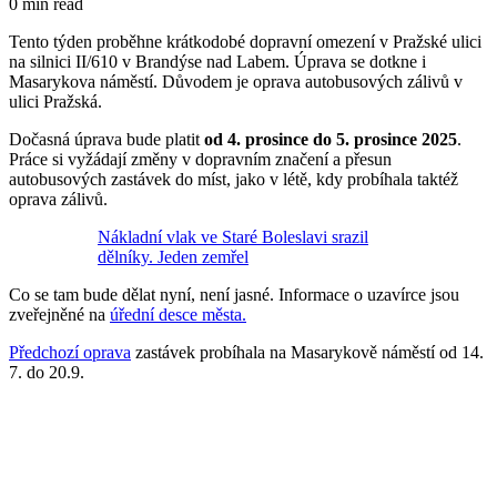
0 min read
Tento týden proběhne krátkodobé dopravní omezení v Pražské ulici
na silnici II/610 v Brandýse nad Labem. Úprava se dotkne i
Masarykova náměstí. Důvodem je oprava autobusových zálivů v
ulici Pražská.
Dočasná úprava bude platit
od 4. prosince do 5. prosince 2025
.
Práce si vyžádají změny v dopravním značení a přesun
autobusových zastávek do míst, jako v létě, kdy probíhala taktéž
oprava zálivů.
Nákladní vlak ve Staré Boleslavi srazil
dělníky. Jeden zemřel
Co se tam bude dělat nyní, není jasné. Informace o uzavírce jsou
zveřejněné na
úřední desce města.
Předchozí oprava
zastávek probíhala na Masarykově náměstí od 14.
7. do 20.9.