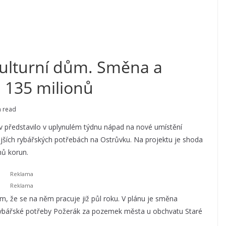
kulturní dům. Směna a
i 135 milionů
n read
 představilo v uplynulém týdnu nápad na nové umístění
ějších rybářských potřebách na Ostrůvku. Na projektu je shoda
onů korun.
ím, že se na něm pracuje již půl roku. V plánu je směna
rybářské potřeby Požerák za pozemek města u obchvatu Staré