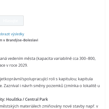
brazit výsledky
m v Brandýse–Boleslavi
aná vedením města (kapacita variabilně cca 300–800,
ace v roce 2029.
jetkoprávní/spolupracující roli s kapitulou; kapitula
ce. Zazníval i návrh směny pozemků (zmínka o lokalitě u
ty: Houštka / Central Park
e městských materiálech zmiňovány nové stavby např. v