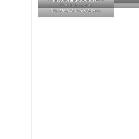
kulturního domu
Foto: Město Brandýs-Boleslav