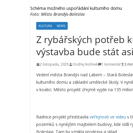
Schéma možného uspořádání kulturního domu
Foto: Město Brandýs-Boleslav
KULTURA
NEWS
Z rybářských potřeb 
výstavba bude stát as
2 listopadu, 2025
Ondřej Kořínek
1 komentář
3 mi
Vedení města Brandýs nad Labem – Stará Boleslav
kulturního domu a základní umělecké školy. V nyn
v koalici. Město projekt zřejmě vyjde na 135 mili
Radnice projekt představila
veřejnosti ve videu
s t
pozemků s nynějším majitelem budovy, kde sídlí 
Boleslavi. Tam by vznikla prodejna a sklad.