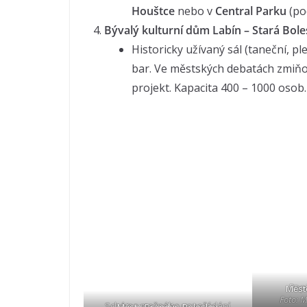
Houštce
nebo v
Central Parku
(po
Bývalý kulturní dům Labín – Stará Bole
Historicky užívaný sál (taneční, p
bar. Ve městských debatách zmiňov
projekt. Kapacita 400 – 1000 osob
Pop
Měst
Foto: 
Schéma možného uspořádání
Město Brandýs-Boleslav