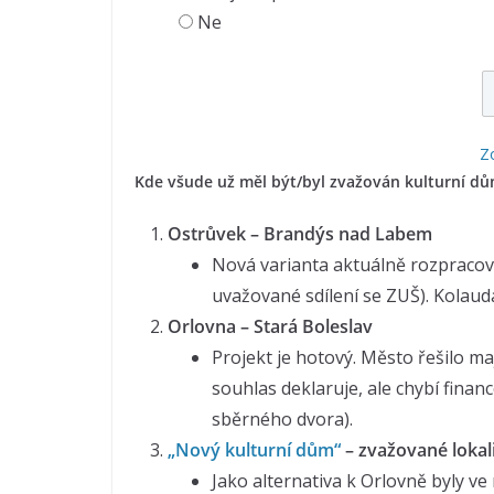
Ne
Zo
Kde všude už měl být/byl zvažován kulturní dů
Ostrůvek – Brandýs nad Labem
Nová varianta aktuálně rozpracov
uvažované sdílení se ZUŠ). Kolaud
Orlovna – Stará Boleslav
Projekt je hotový. Město řešilo ma
souhlas deklaruje, ale chybí finan
sběrného dvora).
„Nový kulturní dům“
– zvažované lokali
Jako alternativa k Orlovně byly v