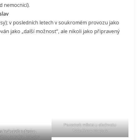
d nemocnicí).
slav
lesy); v posledních letech v soukromém provozu jako
án jako „další možnost“, ale nikoli jako připravený
.
Pozemek města u obchvatu
Foto: Repro mapy.cz
is kulturního domu
o Brandýs-Boleslav
Město Brandýs-Boleslav