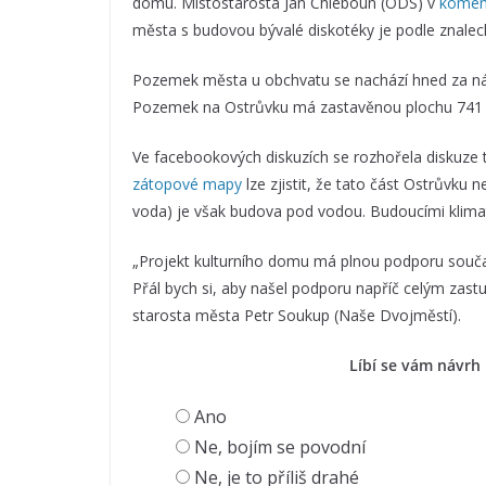
domu. Místostarosta Jan Chleboun (ODS) v
komen
města s budovou bývalé diskotéky je podle znale
Pozemek města u obchvatu se nachází hned za ná
Pozemek na Ostrůvku má zastavěnou plochu 741
Ve facebookových diskuzích se rozhořela diskuze t
zátopové mapy
lze zjistit, že tato část Ostrůvk
voda) je však budova pod vodou. Budoucími klimat
„Projekt kulturního domu má plnou podporu součas
Přál bych si, aby našel podporu napříč celým zast
starosta města Petr Soukup (Naše Dvojměstí).
Líbí se vám návrh
Ano
Ne, bojím se povodní
Ne, je to příliš drahé