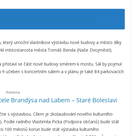
kulturním domem Orlovna. Má to však háček
n, který umožní vlastníkovi výstavbu nové budovy a město díky
řekl místostarosta města Tomáš Benda (Naše Dvojměstí).
 přistaví se část nové budovy směrem k mostu. Sál by pojmul
 9 učeben s koncertním sálem a v plánu je také 84 parkovacích
tele Brandýsa nad Labem – Staré Boleslavi
čne s výstavbou. Cílem je zkolaudování nového kulturního
S). Podle radního Vlastimila Picka (Podpora občanů) bude stát
i 100 milionů korun bude stát výstavba kulturního
2