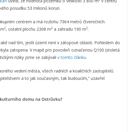
táři
uvedl, že hodnota pozemku o velikosti 3 800 m
v centru
ckého posudku 53 milionů korun.
kupním centrem a má rozlohu 7364 metrů čtverečních.
2
2
2
 m
, ostatní plochu 2308 m
a zahradu 190 m
.
aké nad tím, jestli území není v zátopové oblasti. Pohledem do
u nebyla zatopena. V mapě pro povodeň označenou Q100 (stoletá
ickými riziky jsme se zabývali
v tomto článku.
ného vedení města, všech radních a koaličních zastupitelů.
upitelstvem a to jak současným, tak budoucím,“ uzavřel
 kulturního domu na Ostrůvku?