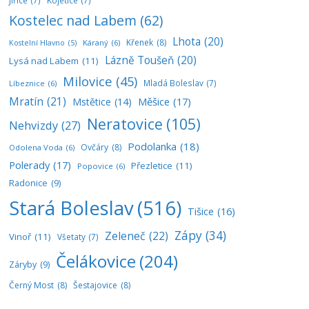
Jiřice
(7)
Kojetice
(7)
Kostelec nad Labem
(62)
Lhota
(20)
Křenek
(8)
Káraný
(6)
Kostelní Hlavno
(5)
Lázně Toušeň
(20)
Lysá nad Labem
(11)
Milovice
(45)
Mladá Boleslav
(7)
Líbeznice
(6)
Mratín
(21)
Měšice
(17)
Mstětice
(14)
Neratovice
(105)
Nehvizdy
(27)
Podolanka
(18)
Ovčáry
(8)
Odolena Voda
(6)
Polerady
(17)
Přezletice
(11)
Popovice
(6)
Radonice
(9)
Stará Boleslav
(516)
Tišice
(16)
Zápy
(34)
Zeleneč
(22)
Vinoř
(11)
Všetaty
(7)
Čelákovice
(204)
Záryby
(9)
Černý Most
(8)
Šestajovice
(8)