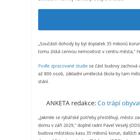
Kapitula souhlasila s 
„Součástí dohody by byl doplatek 35 milionů koru
tomu získá cennou nemovitost v centru města,“ 
Podle zpracované studie
se část budovy zachová a
až 800 osob, základní umělecká škola by tam měla
stání.
ANKETA redakce:
Co trápí obyva
„Jakmile se rybářské potřeby přestěhují, město za
domu v září 2029,“ doplnil radní Pavel Veselý (OD
budova městskou kasu 35 milionů korun, dalších as