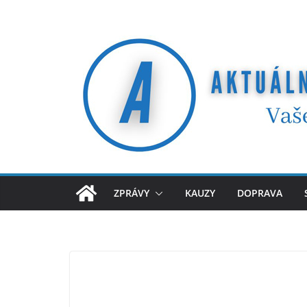
Přeskočit
na
obsah
ZPRÁVY
KAUZY
DOPRAVA