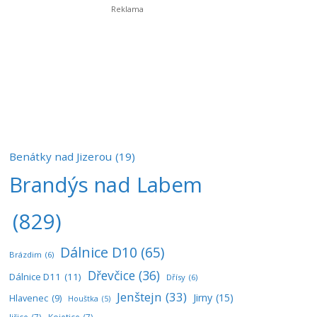
Benátky nad Jizerou
(19)
Brandýs nad Labem
(829)
Dálnice D10
(65)
Brázdim
(6)
Dřevčice
(36)
Dálnice D11
(11)
Dřísy
(6)
Jenštejn
(33)
Jirny
(15)
Hlavenec
(9)
Houštka
(5)