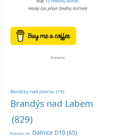
stát
10 milionů korun
.
Hezký čas přeje
Ondřej Kořínek
Benátky nad Jizerou
(19)
Brandýs nad Labem
(829)
Dálnice D10
(65)
Brázdim
(6)