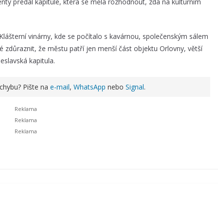
y předal kapitule, která se měla rozhodnout, zda na kulturním
 Klášterní vinárny, kde se počítalo s kavárnou, společenským sálem
é zdůraznit, že městu patří jen menší část objektu Orlovny, větší
leslavská kapitula.
 chybu? Pište na
e-mail
,
WhatsApp
nebo
Signal
.