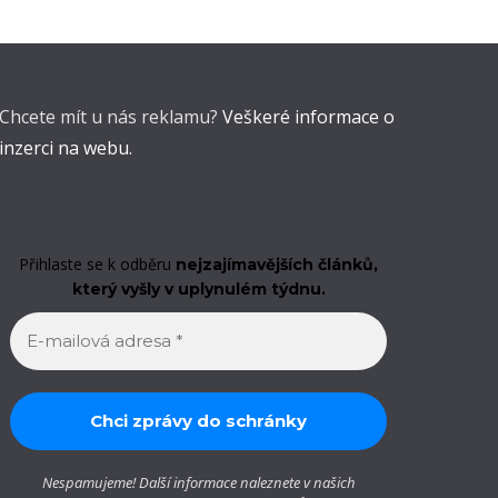
Chcete mít u nás reklamu?
Veškeré informace o
inzerci na webu.
Přihlaste se k odběru
nejzajímavějších článků,
který vyšly v uplynulém týdnu.
Nespamujeme! Další informace naleznete v našich