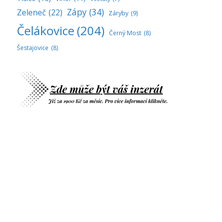
Zápy
(34)
Zeleneč
(22)
Záryby
(9)
Čelákovice
(204)
Černý Most
(8)
Šestajovice
(8)