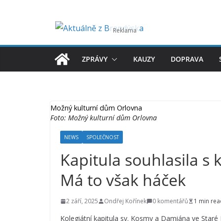
Přeskočit
na
obsah
ZPRÁVY
KAUZY
DOPRAVA
Možný kulturní dům Orlovna
Foto: Možný kulturní dům Orlovna
NEWS
SPOLEČNOST
Kapitula souhlasila 
Má to však háček
2 září, 2025
Ondřej Kořínek
0 komentářů
1 min rea
Kolegiátní kapitula sv. Kosmy a Damiána ve Staré 