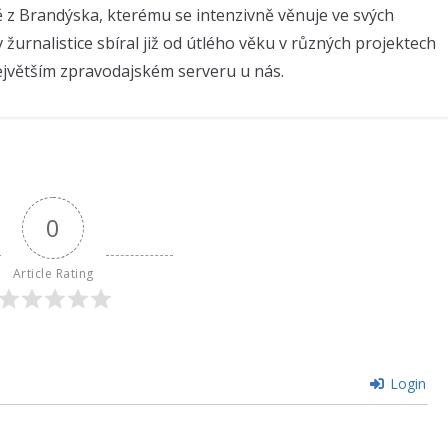
ě z Brandýska, kterému se intenzivně věnuje ve svých
v žurnalistice sbíral již od útlého věku v různých projektech
ejvětším zpravodajském serveru u nás.
0
Article Rating
Login