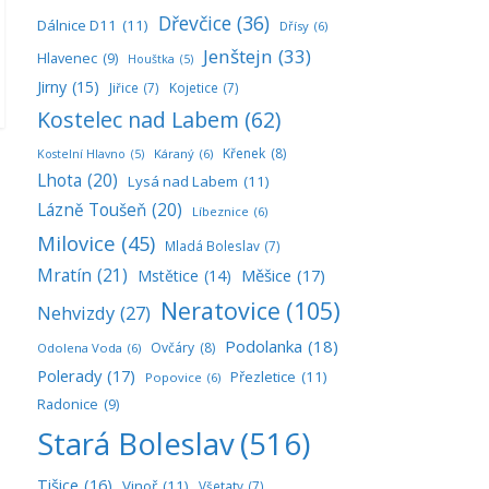
Dřevčice
(36)
Dálnice D11
(11)
Dřísy
(6)
Jenštejn
(33)
Hlavenec
(9)
Houštka
(5)
Jirny
(15)
Jiřice
(7)
Kojetice
(7)
Kostelec nad Labem
(62)
Křenek
(8)
Káraný
(6)
Kostelní Hlavno
(5)
Lhota
(20)
Lysá nad Labem
(11)
Lázně Toušeň
(20)
Líbeznice
(6)
Milovice
(45)
Mladá Boleslav
(7)
Mratín
(21)
Měšice
(17)
Mstětice
(14)
Neratovice
(105)
Nehvizdy
(27)
Podolanka
(18)
Ovčáry
(8)
Odolena Voda
(6)
Polerady
(17)
Přezletice
(11)
Popovice
(6)
Radonice
(9)
Stará Boleslav
(516)
Tišice
(16)
Vinoř
(11)
Všetaty
(7)