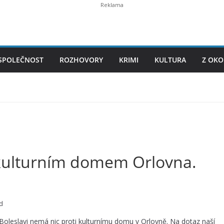
SPOLEČNOST
ROZHOVORY
KRIMI
KULTURA
Z OKO
s kulturním domem Orlovna.
d
Boleslavi nemá nic proti kulturnímu domu v Orlovně. Na dotaz naší