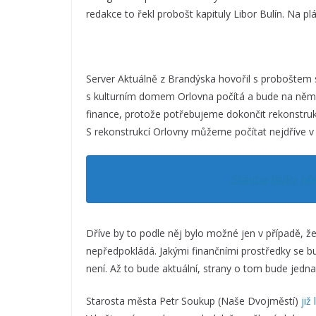
redakce to řekl probošt kapituly Libor Bulín. Na p
Server Aktuálně z Brandýska hovořil s proboštem s
s kulturním domem Orlovna počítá a bude na něm
finance, protože potřebujeme dokončit rekonstrukc
S rekonstrukcí Orlovny můžeme počítat nejdříve v
Stavba lávky př
Dříve by to podle něj bylo možné jen v případě, ž
nepředpokládá. Jakými finančními prostředky se bu
není. Až to bude aktuální, strany o tom bude jedna
Starosta města Petr Soukup (Naše Dvojměstí)
již