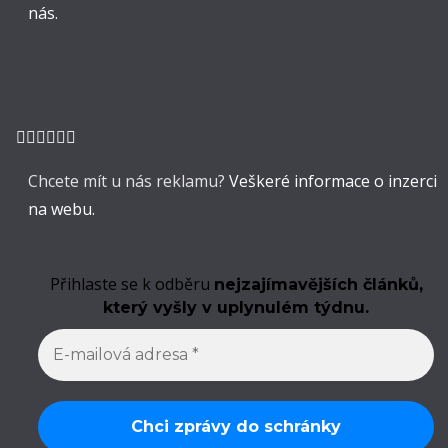
nás.
Chcete mít u nás reklamu?
Veškeré informace o inzerci
na webu.
Přihlaste se k odběru
nejzajímavějších článků,
který vyšly v uplynulém týdnu.