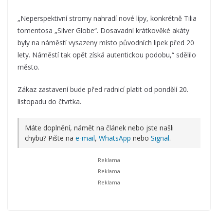
„Neperspektivní stromy nahradí nové lípy, konkrétně Tilia
tomentosa „Silver Globe“. Dosavadní krátkověké akáty
byly na náměstí vysazeny místo původních lipek před 20
lety. Náměstí tak opět získá autentickou podobu,“ sdělilo
město.
Zákaz zastavení bude před radnicí platit od pondělí 20.
listopadu do čtvrtka.
Máte doplnění, námět na článek nebo jste našli
chybu? Pište na
e-mail
,
WhatsApp
nebo
Signal
.