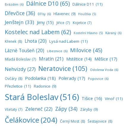
Dálnice D10
(65)
Dálnice D11
(11)
Brázdim
(6)
Dřevčice
(36)
Hlavenec
(9)
Dřísy
(6)
Houštka
(5)
Jenštejn
(33)
Jirny
(15)
Jiřice
(7)
Kojetice
(7)
Kostelec nad Labem
(62)
Káraný
(6)
Kostelní Hlavno
(5)
Lhota
(20)
Lysá nad Labem
(11)
Křenek
(8)
Milovice
(45)
Lázně Toušeň
(20)
Líbeznice
(6)
Mratín
(21)
Měšice
(17)
Mstětice
(14)
Mladá Boleslav
(7)
Neratovice
(105)
Nehvizdy
(27)
Odolena Voda
(6)
Podolanka
(18)
Polerady
(17)
Ovčáry
(8)
Popovice
(6)
Přezletice
(11)
Radonice
(9)
Stará Boleslav
(516)
Tišice
(16)
Vinoř
(11)
Zápy
(34)
Zeleneč
(22)
Všetaty
(7)
Záryby
(9)
Čelákovice
(204)
Černý Most
(8)
Šestajovice
(8)