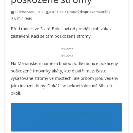
19 listopadu, 2023
Aktuálně z Brandýska
0 komentářů
0 min read
Před radnicí ve Staré Boleslavi od pondělí platí zákaz
zastavení. Kácí se tam poškozené stromy.
Na Mariánském náměstí budou podle radnice pokáceny
poškozené trnovníky akáty, které patří mezi často
vysazované stromy ve městech, ale přitom jsou vedeny
jako invazní druhy. Dokáží se nekontrolovaně šířit do
okolí.
Muž okusuje okrasné stromy
v Čelákovicích, volal oznamovatel