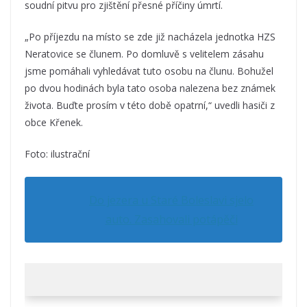
soudní pitvu pro zjištění přesné příčiny úmrtí.
„Po příjezdu na místo se zde již nacházela jednotka HZS
Neratovice se člunem. Po domluvě s velitelem zásahu
jsme pomáhali vyhledávat tuto osobu na člunu. Bohužel
po dvou hodinách byla tato osoba nalezena bez známek
života. Buďte prosím v této době opatrní,“ uvedli hasiči z
obce Křenek.
Foto: ilustrační
Do jezera u Staré Boleslavi sjelo
auto. Zasahovali potápěči