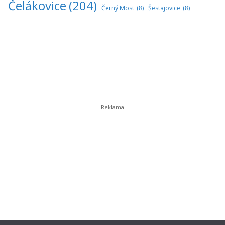
Čelákovice
(204)
Černý Most
(8)
Šestajovice
(8)