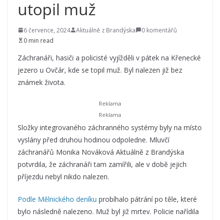
utopil muž
6 července, 2024
Aktuálně z Brandýska
0 komentářů
0 min read
Záchranáři, hasiči a policisté vyjížděli v pátek na Křenecké
jezero u Ovčár, kde se topil muž. Byl nalezen již bez
známek života.
Složky integrovaného záchranného systémy byly na místo
vyslány před druhou hodinou odpoledne. Mluvčí
záchranářů Monika Nováková Aktuálně z Brandýska
potvrdila, že záchranáři tam zamířili, ale v době jejich
příjezdu nebyl nikdo nalezen.
Podle Mělnického deníku
probíhalo pátrání po těle, které
bylo následně nalezeno. Muž byl již mrtev. Policie nařídila