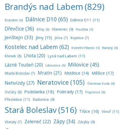
Brandýs nad Labem
(829)
Dálnice D10
(65)
Dálnice D11
(11)
Brázdim
(6)
Dřevčice
(36)
Hlavenec
(9)
Dřísy
(6)
Houštka
(5)
Jenštejn
(33)
Jirny
(15)
Jiřice
(7)
Kojetice
(7)
Kostelec nad Labem
(62)
Káraný
(6)
Kostelní Hlavno
(5)
Lhota
(20)
Lysá nad Labem
(11)
Křenek
(8)
Milovice
(45)
Lázně Toušeň
(20)
Líbeznice
(6)
Mratín
(21)
Měšice
(17)
Mstětice
(14)
Mladá Boleslav
(7)
Neratovice
(105)
Nehvizdy
(27)
Odolena Voda
(6)
Podolanka
(18)
Polerady
(17)
Ovčáry
(8)
Popovice
(6)
Přezletice
(11)
Radonice
(9)
Stará Boleslav
(516)
Tišice
(16)
Vinoř
(11)
Zápy
(34)
Zeleneč
(22)
Všetaty
(7)
Záryby
(9)