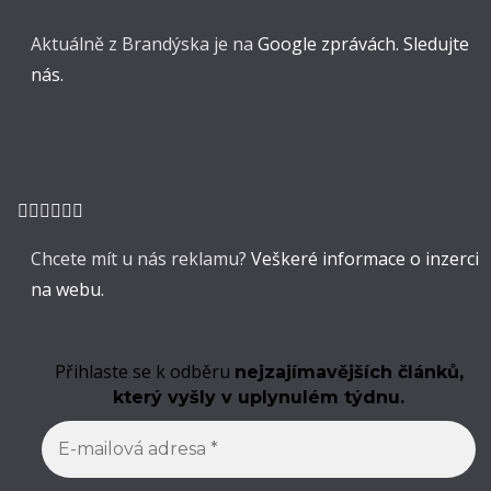
Aktuálně z Brandýska je na
Google zprávách. Sledujte
nás.
Chcete mít u nás reklamu?
Veškeré informace o inzerci
na webu.
Přihlaste se k odběru
nejzajímavějších článků,
který vyšly v uplynulém týdnu.