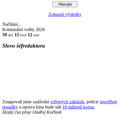
Zobrazit výsledky
Načítání...
Komunální volby 2026
59
15
12
dní
hod
min
Slovo šéfredaktora
Zmapovali jsme zadávání
veřejných zakázek
, policie
prověřuje
posudky
a oprava kina bude stát
10 milionů korun
.
Hezký čas přeje
Ondřej Kořínek