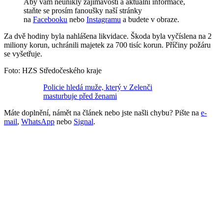
Aby vám neunikly zajímavosti a aktuální informace,
staňte se prosím fanoušky naší stránky
na
Facebooku
nebo
Instagramu
a budete v obraze.
Za dvě hodiny byla nahlášena likvidace. Škoda byla vyčíslena na 2
miliony korun, uchránili majetek za 700 tisíc korun. Příčiny požáru
se vyšetřuje.
Foto: HZS Středočeského kraje
Policie hledá muže, který v Zelenči
masturbuje před ženami
Máte doplnění, námět na článek nebo jste našli chybu? Pište na
e-
mail
,
WhatsApp
nebo
Signal
.