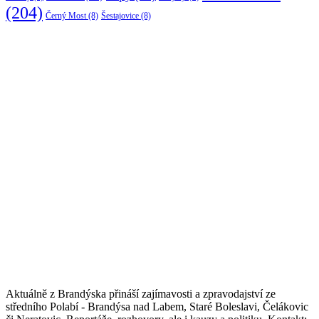
(204)
Černý Most
(8)
Šestajovice
(8)
Aktuálně z Brandýska přináší zajímavosti a zpravodajství ze
středního Polabí - Brandýsa nad Labem, Staré Boleslavi, Čelákovic