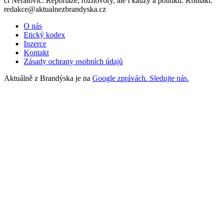
či Neratovic. Reportáže, rozhovory, ale i kauzy a politiku. Kontakt:
redakce@aktualnezbrandyska.cz
O nás
Etický kodex
Inzerce
Kontakt
Zásady ochrany osobních údajů
Aktuálně z Brandýska je na
Google zprávách. Sledujte nás.