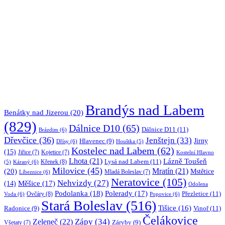
Brandýs nad Labem
Benátky nad Jizerou
(20)
(829)
Dálnice D10
(65)
Dálnice D11
(11)
Brázdim
(6)
Dřevčice
(36)
Jenštejn
(33)
Jirny
Hlavenec
(9)
Dřísy
(6)
Houštka
(5)
Kostelec nad Labem
(62)
(15)
Jiřice
(7)
Kojetice
(7)
Kostelní Hlavno
Lhota
(21)
Lázně Toušeň
Lysá nad Labem
(11)
Křenek
(8)
Káraný
(6)
(5)
Milovice
(45)
(20)
Mratín
(21)
Mstětice
Líbeznice
(6)
Mladá Boleslav
(7)
Neratovice
(105)
Nehvizdy
(27)
(14)
Měšice
(17)
Odolena
Podolanka
(18)
Polerady
(17)
Přezletice
(11)
Ovčáry
(8)
Voda
(6)
Popovice
(6)
Stará Boleslav
(516)
Tišice
(16)
Vinoř
(11)
Radonice
(9)
Čelákovice
Zápy
(34)
Zeleneč
(22)
Záryby
(9)
Všetaty
(7)