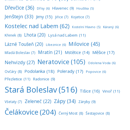
Dřevčice
(36)
Hlavenec
(9)
Dřísy
(6)
Houštka
(5)
Jenštejn
(33)
Jirny
(15)
Jiřice
(7)
Kojetice
(7)
Kostelec nad Labem
(62)
Káraný
(6)
Kostelní Hlavno
(5)
Lhota
(20)
Lysá nad Labem
(11)
Křenek
(8)
Milovice
(45)
Lázně Toušeň
(20)
Líbeznice
(6)
Mratín
(21)
Měšice
(17)
Mstětice
(14)
Mladá Boleslav
(7)
Neratovice
(105)
Nehvizdy
(27)
Odolena Voda
(6)
Podolanka
(18)
Polerady
(17)
Ovčáry
(8)
Popovice
(6)
Přezletice
(11)
Radonice
(9)
Stará Boleslav
(516)
Tišice
(16)
Vinoř
(11)
Zápy
(34)
Zeleneč
(22)
Všetaty
(7)
Záryby
(9)
Čelákovice
(204)
Černý Most
(8)
Šestajovice
(8)