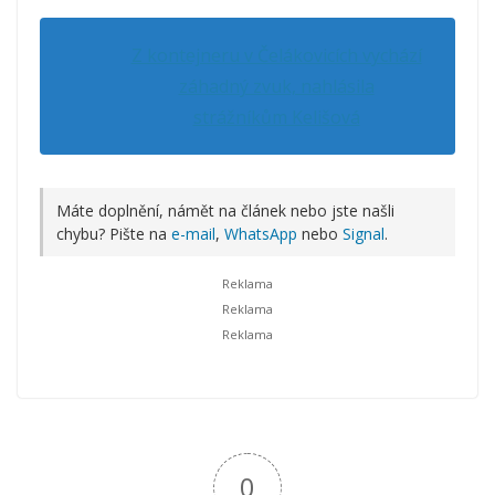
Z kontejneru v Čelákovicích vychází
záhadný zvuk, nahlásila
strážníkům Kelišová
Máte doplnění, námět na článek nebo jste našli
chybu? Pište na
e-mail
,
WhatsApp
nebo
Signal
.
0