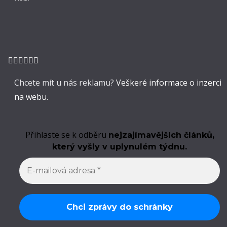
Chcete mít u nás reklamu?
Veškeré informace o inzerci
na webu.
Přihlaste se k odběru
nejzajímavějších článků,
který vyšly v uplynulém týdnu.