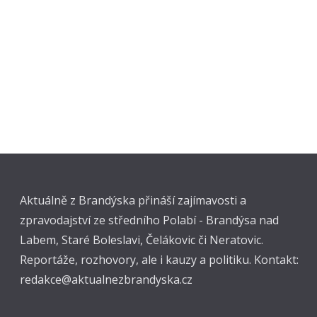
Aktuálně z Brandýska přináší zajímavosti a
zpravodajství ze středního Polabí - Brandýsa nad
Labem, Staré Boleslavi, Čelákovic či Neratovic.
Reportáže, rozhovory, ale i kauzy a politiku. Kontakt:
redakce@aktualnezbrandyska.cz