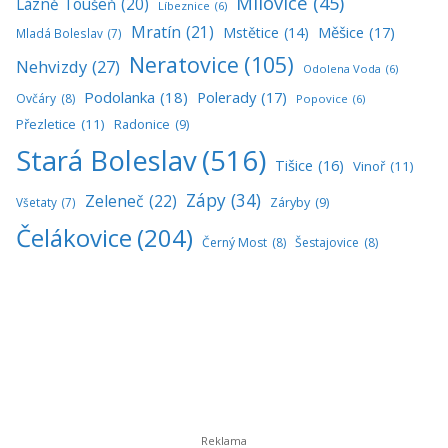
Milovice
(45)
Lázně Toušeň
(20)
Líbeznice
(6)
Mratín
(21)
Měšice
(17)
Mstětice
(14)
Mladá Boleslav
(7)
Neratovice
(105)
Nehvizdy
(27)
Odolena Voda
(6)
Podolanka
(18)
Polerady
(17)
Ovčáry
(8)
Popovice
(6)
Přezletice
(11)
Radonice
(9)
Stará Boleslav
(516)
Tišice
(16)
Vinoř
(11)
Zápy
(34)
Zeleneč
(22)
Všetaty
(7)
Záryby
(9)
Čelákovice
(204)
Černý Most
(8)
Šestajovice
(8)