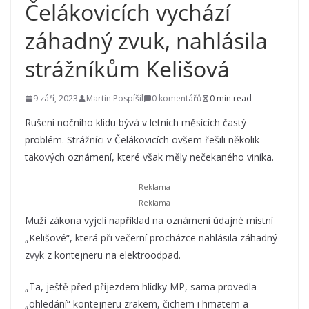
Čelákovicích vychází
záhadný zvuk, nahlásila
strážníkům Kelišová
9 září, 2023
Martin Pospíšil
0 komentářů
0 min read
Rušení nočního klidu bývá v letních měsících častý
problém. Strážníci v Čelákovicích ovšem řešili několik
takových oznámení, které však měly nečekaného viníka.
Muži zákona vyjeli například na oznámení údajné místní
„Kelišové“, která při večerní procházce nahlásila záhadný
zvyk z kontejneru na elektroodpad.
„Ta, ještě před příjezdem hlídky MP, sama provedla
„ohledání“ kontejneru zrakem, čichem i hmatem a