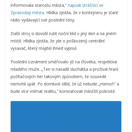
informovala starostu města,“
napsali strážníci ve
Zpravodaji města.
Hlídka zjistila, že v kontejneru je staré
rádio vydávající své poslední tóny.
Další stroj si dovolil rušit noční klid v jiný den a na jiném
místě. Hlídka zjistila, že jde o poškozený centrální
vysavač, který majitel ihned vypnul.
Poslední oznámení směřovalo již na člověka, respektive
mladého muže. „Ten si nasadil sluchátka a prožíval hraní
počítačových her takovým způsobem, že sousedé
nemohli spát. Po domluvě slíbil, že už nebude „mimoň“ a
bude více vnímat realitu,“ konstatovali městští policisté.
Zakrvácený muž v Čelákovicích
nechtěl jet do nemocnice. Bál se
manželky