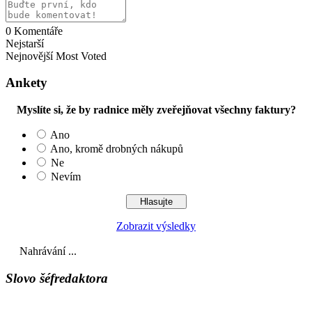
0
Komentáře
Nejstarší
Nejnovější
Most Voted
Ankety
Myslíte si, že by radnice měly zveřejňovat všechny faktury?
Ano
Ano, kromě drobných nákupů
Ne
Nevím
Zobrazit výsledky
Nahrávání ...
Slovo šéfredaktora