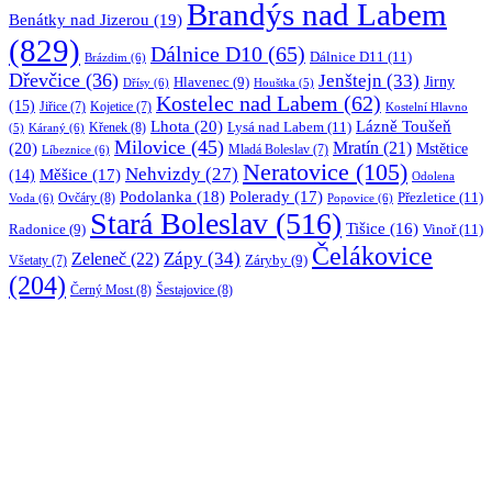
Brandýs nad Labem
Benátky nad Jizerou
(19)
(829)
Dálnice D10
(65)
Dálnice D11
(11)
Brázdim
(6)
Dřevčice
(36)
Jenštejn
(33)
Jirny
Hlavenec
(9)
Dřísy
(6)
Houštka
(5)
Kostelec nad Labem
(62)
(15)
Jiřice
(7)
Kojetice
(7)
Kostelní Hlavno
Lhota
(20)
Lázně Toušeň
Lysá nad Labem
(11)
Křenek
(8)
Káraný
(6)
(5)
Milovice
(45)
(20)
Mratín
(21)
Mstětice
Líbeznice
(6)
Mladá Boleslav
(7)
Neratovice
(105)
Nehvizdy
(27)
(14)
Měšice
(17)
Odolena
Podolanka
(18)
Polerady
(17)
Přezletice
(11)
Ovčáry
(8)
Voda
(6)
Popovice
(6)
Stará Boleslav
(516)
Tišice
(16)
Vinoř
(11)
Radonice
(9)
Čelákovice
Zápy
(34)
Zeleneč
(22)
Záryby
(9)
Všetaty
(7)
(204)
Černý Most
(8)
Šestajovice
(8)