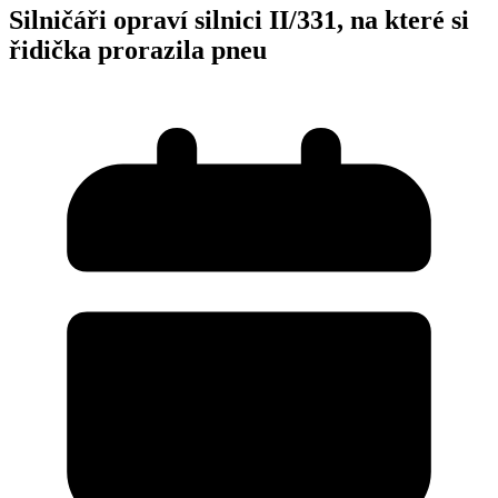
Silničáři opraví silnici II/331, na které si
řidička prorazila pneu