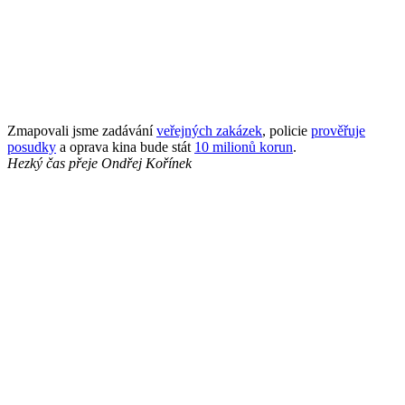
Zmapovali jsme zadávání
veřejných zakázek
, policie
prověřuje
posudky
a oprava kina bude stát
10 milionů korun
.
Hezký čas přeje
Ondřej Kořínek