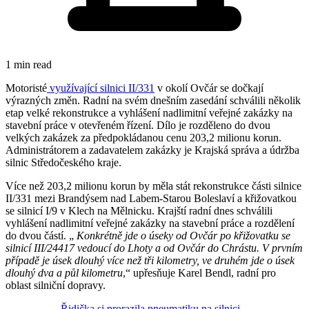
1 min read
Motoristé
využívající silnici II/331
v okolí Ovčár se dočkají
výrazných změn. Radní na svém dnešním zasedání schválili několik
etap velké rekonstrukce a vyhlášení nadlimitní veřejné zakázky na
stavební práce v otevřeném řízení. Dílo je rozděleno do dvou
velkých zakázek za předpokládanou cenu 203,2 milionu korun.
Administrátorem a zadavatelem zakázky je Krajská správa a údržba
silnic Středočeského kraje.
Více než 203,2 milionu korun by měla stát rekonstrukce části silnice
II/331 mezi Brandýsem nad Labem-Starou Boleslaví a křižovatkou
se silnicí I/9 v Klech na Mělnicku. Krajští radní dnes schválili
vyhlášení nadlimitní veřejné zakázky na stavební práce a rozdělení
do dvou částí. „
Konkrétně jde o úseky od Ovčár po křižovatku se
silnicí III/24417 vedoucí do Lhoty a od Ovčár do Chrástu. V prvním
případě je úsek dlouhý více než tři kilometry, ve druhém jde o úsek
dlouhý dva a půl kilometru
,“ upřesňuje Karel Bendl, radní pro
oblast silniční dopravy.
Řidička si prorazila pneumatiku na silnici