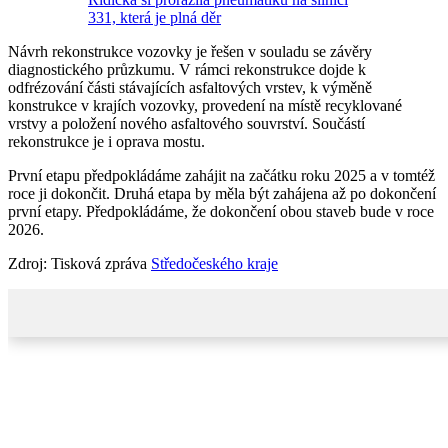
331, která je plná děr
Návrh rekonstrukce vozovky je řešen v souladu se závěry
diagnostického průzkumu. V rámci rekonstrukce dojde k
odfrézování části stávajících asfaltových vrstev, k výměně
konstrukce v krajích vozovky, provedení na místě recyklované
vrstvy a položení nového asfaltového souvrství. Součástí
rekonstrukce je i oprava mostu.
První etapu předpokládáme zahájit na začátku roku 2025 a v tomtéž
roce ji dokončit. Druhá etapa by měla být zahájena až po dokončení
první etapy. Předpokládáme, že dokončení obou staveb bude v roce
2026.
Zdroj: Tisková zpráva
Středočeského kraje