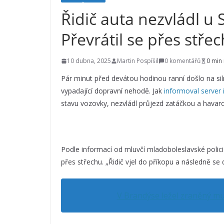
Řidič auta nezvládl u 
Převrátil se přes stře
10 dubna, 2025
Martin Pospíšil
0 komentářů
0 min
Pár minut před devátou hodinou ranní došlo na siln
vypadající dopravní nehodě. Jak
informoval server 
stavu vozovky, nezvládl průjezd zatáčkou a havaro
Podle informací od mluvčí mladoboleslavské polic
přes střechu. „Řidič vjel do příkopu a následně se do
V Brandýse ležel zraněný mu