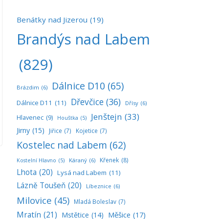
Benátky nad Jizerou
(19)
Brandýs nad Labem
(829)
Dálnice D10
(65)
Brázdim
(6)
Dřevčice
(36)
Dálnice D11
(11)
Dřísy
(6)
Jenštejn
(33)
Hlavenec
(9)
Houštka
(5)
Jirny
(15)
Jiřice
(7)
Kojetice
(7)
Kostelec nad Labem
(62)
Křenek
(8)
Káraný
(6)
Kostelní Hlavno
(5)
Lhota
(20)
Lysá nad Labem
(11)
Lázně Toušeň
(20)
Líbeznice
(6)
Milovice
(45)
Mladá Boleslav
(7)
Mratín
(21)
Měšice
(17)
Mstětice
(14)