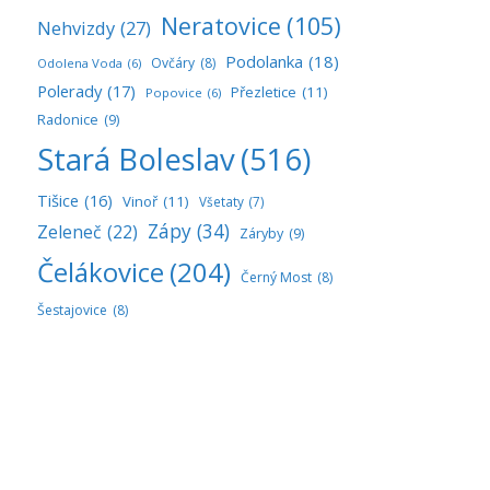
Neratovice
(105)
Nehvizdy
(27)
Podolanka
(18)
Ovčáry
(8)
Odolena Voda
(6)
Polerady
(17)
Přezletice
(11)
Popovice
(6)
Radonice
(9)
Stará Boleslav
(516)
Tišice
(16)
Vinoř
(11)
Všetaty
(7)
Zápy
(34)
Zeleneč
(22)
Záryby
(9)
Čelákovice
(204)
Černý Most
(8)
Šestajovice
(8)