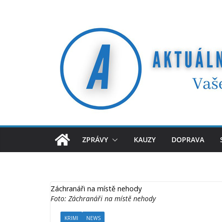
Přeskočit
na
obsah
ZPRÁVY
KAUZY
DOPRAVA
Záchranáři na místě nehody
Foto: Záchranáři na místě nehody
KRIMI
NEWS