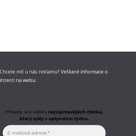
Chcete mít u nás reklamu?
Veškeré informace o
inzerci na webu.
Přihlaste se k odběru
nejzajímavějších článků,
který vyšly v uplynulém týdnu.