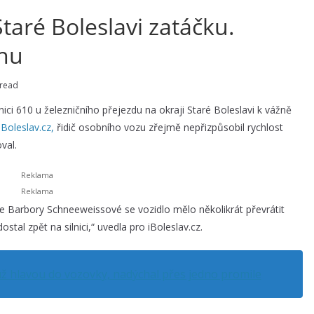
Staré Boleslavi zatáčku.
chu
 read
ici 610 u železničního přejezdu na okraji Staré Boleslavi k vážně
iBoleslav.cz,
řidič osobního vozu zřejmě nepřizpůsobil rychlost
val.
ie Barbory Schneeweissové se vozidlo mělo několikrát převrátit
stal zpět na silnici,“ uvedla pro iBoleslav.cz.
ž hlavou do vozovky, nadýchal přes jedno promile