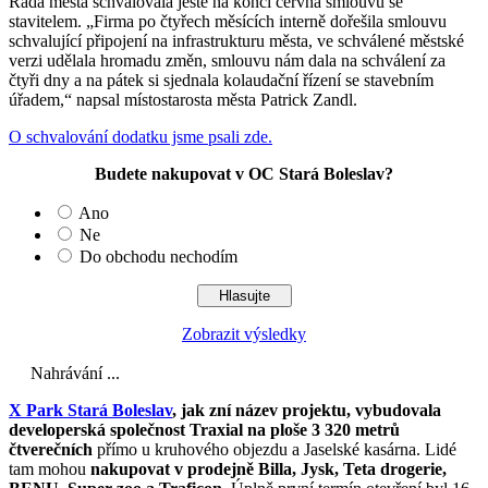
Rada města schvalovala ještě na konci června smlouvu se
stavitelem. „Firma po čtyřech měsících interně dořešila smlouvu
schvalující připojení na infrastrukturu města, ve schválené městské
verzi udělala hromadu změn, smlouvu nám dala na schválení za
čtyři dny a na pátek si sjednala kolaudační řízení se stavebním
úřadem,“ napsal místostarosta města Patrick Zandl.
O schvalování dodatku jsme psali zde.
Budete nakupovat v OC Stará Boleslav?
Ano
Ne
Do obchodu nechodím
Zobrazit výsledky
Nahrávání ...
X Park Stará Boleslav
, jak zní název projektu, vybudovala
developerská společnost Traxial na ploše 3 320 metrů
čtverečních
přímo u kruhového objezdu a Jaselské kasárna. Lidé
tam mohou
nakupovat v prodejně Billa, Jysk, Teta drogerie,