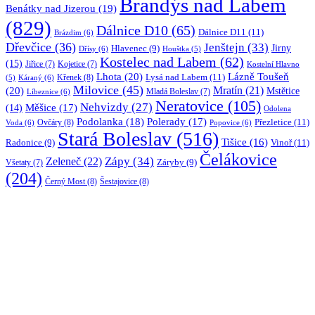
Brandýs nad Labem
Benátky nad Jizerou
(19)
(829)
Dálnice D10
(65)
Dálnice D11
(11)
Brázdim
(6)
Dřevčice
(36)
Jenštejn
(33)
Jirny
Hlavenec
(9)
Dřísy
(6)
Houštka
(5)
Kostelec nad Labem
(62)
(15)
Jiřice
(7)
Kojetice
(7)
Kostelní Hlavno
Lhota
(20)
Lázně Toušeň
Lysá nad Labem
(11)
Křenek
(8)
Káraný
(6)
(5)
Milovice
(45)
(20)
Mratín
(21)
Mstětice
Líbeznice
(6)
Mladá Boleslav
(7)
Neratovice
(105)
Nehvizdy
(27)
(14)
Měšice
(17)
Odolena
Podolanka
(18)
Polerady
(17)
Přezletice
(11)
Ovčáry
(8)
Voda
(6)
Popovice
(6)
Stará Boleslav
(516)
Tišice
(16)
Vinoř
(11)
Radonice
(9)
Čelákovice
Zápy
(34)
Zeleneč
(22)
Záryby
(9)
Všetaty
(7)
(204)
Černý Most
(8)
Šestajovice
(8)