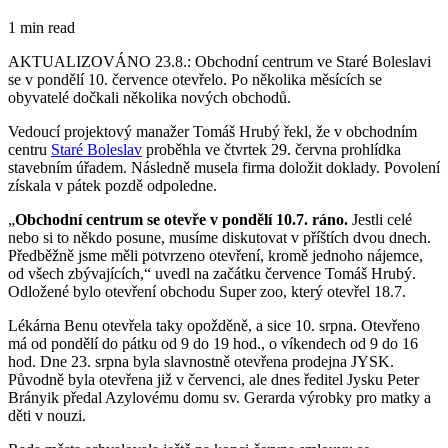
1 min read
AKTUALIZOVÁNO 23.8.: Obchodní centrum ve Staré Boleslavi
se v pondělí 10. července otevřelo. Po několika měsících se
obyvatelé dočkali několika nových obchodů.
Vedoucí projektový manažer Tomáš Hrubý řekl, že v obchodním
centru
Staré Boleslav
proběhla ve čtvrtek 29. června prohlídka
stavebním úřadem. Následně musela firma doložit doklady. Povolení
získala v pátek pozdě odpoledne.
„
Obchodní centrum se otevře v pondělí 10.7. ráno.
Jestli celé
nebo si to někdo posune, musíme diskutovat v příštích dvou dnech.
Předběžně jsme měli potvrzeno otevření, kromě jednoho nájemce,
od všech zbývajících,“ uvedl na začátku července Tomáš Hrubý.
Odložené bylo otevření obchodu Super zoo, který otevřel 18.7.
Lékárna Benu otevřela taky opožděně, a sice 10. srpna. Otevřeno
má od pondělí do pátku od 9 do 19 hod., o víkendech od 9 do 16
hod. Dne 23. srpna byla slavnostně otevřena prodejna JYSK.
Původně byla otevřena již v červenci, ale dnes ředitel Jysku Peter
Brányik předal Azylovému domu sv. Gerarda výrobky pro matky a
děti v nouzi.