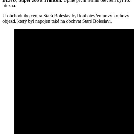
BENU, Super zoo a Traficon.
Úplně první termín otevření byl 16.
března.
U obchodního centra Stará Boleslav byl loni otevřen nový kruhový
objezd, který byl napojen také na obchvat Staré Boleslavi.