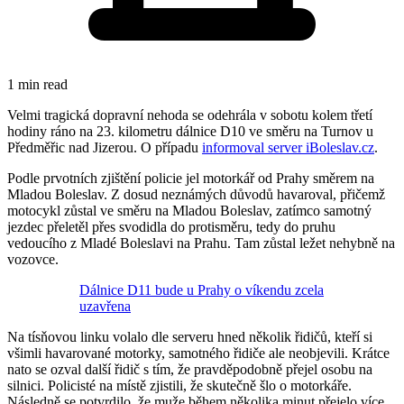
1 min read
Velmi tragická dopravní nehoda se odehrála v sobotu kolem třetí
hodiny ráno na 23. kilometru dálnice D10 ve směru na Turnov u
Předměřic nad Jizerou. O případu
informoval server iBoleslav.cz
.
Podle prvotních zjištění policie jel motorkář od Prahy směrem na
Mladou Boleslav. Z dosud neznámých důvodů havaroval, přičemž
motocykl zůstal ve směru na Mladou Boleslav, zatímco samotný
jezdec přeletěl přes svodidla do protisměru, tedy do pruhu
vedoucího z Mladé Boleslavi na Prahu. Tam zůstal ležet nehybně na
vozovce.
Dálnice D11 bude u Prahy o víkendu zcela
uzavřena
Na tísňovou linku volalo dle serveru hned několik řidičů, kteří si
všimli havarované motorky, samotného řidiče ale neobjevili. Krátce
nato se ozval další řidič s tím, že pravděpodobně přejel osobu na
silnici. Policisté na místě zjistili, že skutečně šlo o motorkáře.
Následně se potvrdilo, že muže během několika minut přejelo více