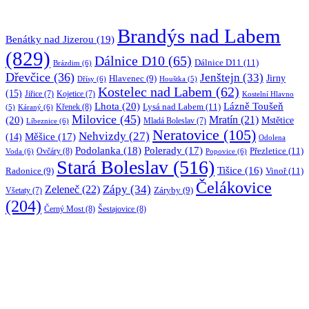
Brandýs nad Labem
Benátky nad Jizerou
(19)
(829)
Dálnice D10
(65)
Dálnice D11
(11)
Brázdim
(6)
Dřevčice
(36)
Jenštejn
(33)
Jirny
Hlavenec
(9)
Dřísy
(6)
Houštka
(5)
Kostelec nad Labem
(62)
(15)
Jiřice
(7)
Kojetice
(7)
Kostelní Hlavno
Lhota
(20)
Lázně Toušeň
Lysá nad Labem
(11)
Křenek
(8)
Káraný
(6)
(5)
Milovice
(45)
(20)
Mratín
(21)
Mstětice
Líbeznice
(6)
Mladá Boleslav
(7)
Neratovice
(105)
Nehvizdy
(27)
(14)
Měšice
(17)
Odolena
Podolanka
(18)
Polerady
(17)
Přezletice
(11)
Ovčáry
(8)
Voda
(6)
Popovice
(6)
Stará Boleslav
(516)
Tišice
(16)
Vinoř
(11)
Radonice
(9)
Čelákovice
Zápy
(34)
Zeleneč
(22)
Záryby
(9)
Všetaty
(7)
(204)
Černý Most
(8)
Šestajovice
(8)