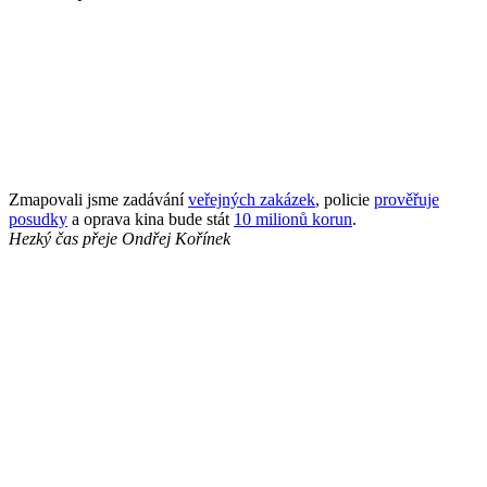
Zmapovali jsme zadávání
veřejných zakázek
, policie
prověřuje
posudky
a oprava kina bude stát
10 milionů korun
.
Hezký čas přeje
Ondřej Kořínek