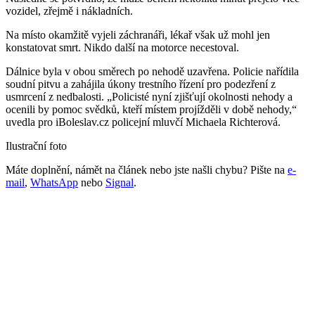
vozidel, zřejmě i nákladních.
Na místo okamžitě vyjeli záchranáři, lékař však už mohl jen
konstatovat smrt. Nikdo další na motorce necestoval.
Dálnice byla v obou směrech po nehodě uzavřena. Policie nařídila
soudní pitvu a zahájila úkony trestního řízení pro podezření z
usmrcení z nedbalosti. „Policisté nyní zjišťují okolnosti nehody a
ocenili by pomoc svědků, kteří místem projížděli v době nehody,“
uvedla pro iBoleslav.cz policejní mluvčí Michaela Richterová.
Ilustrační foto
Máte doplnění, námět na článek nebo jste našli chybu? Pište na
e-
mail
,
WhatsApp
nebo
Signal
.