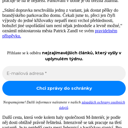
pracuje se na té nejdelší. Parkování v domě je od března zdarma.
„Státní dopravka neschválila jednu z variant, jak dostat pěšky do
brandýského parkovacího domu. Čekali jsme to, přeci jen čtyři
výjezdy do jedné křižovatky nepatří mezi vrchol přehlednosti,
bohužel jiné uspořádání tam není nějak jednoduše a levně možné,“
oznámil místostarosta města Patrick Zandl ve svém
pravidelném
příspěvku.
nejzajímavějších článků, který vyšly v
Přihlaste se k odběru
uplynulém týdnu.
Nespamujeme! Další informace naleznete v našich
zásadách ochrany osobních
údajů
.
Další cesta, která vede kolem haly společnosti M-Interiér, je podle
něj dosti obtížně právně řešitelná. Intenzivně se tak pracuje na třetí
variantě. Je to nejdelší cesta mezi železnicí a hasičskou stanicí. Pro