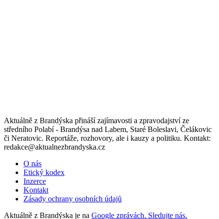
Aktuálně z Brandýska přináší zajímavosti a zpravodajství ze
středního Polabí - Brandýsa nad Labem, Staré Boleslavi, Čelákovic
či Neratovic. Reportáže, rozhovory, ale i kauzy a politiku. Kontakt:
redakce@aktualnezbrandyska.cz
O nás
Etický kodex
Inzerce
Kontakt
Zásady ochrany osobních údajů
Aktuálně z Brandýska je na
Google zprávách. Sledujte nás.