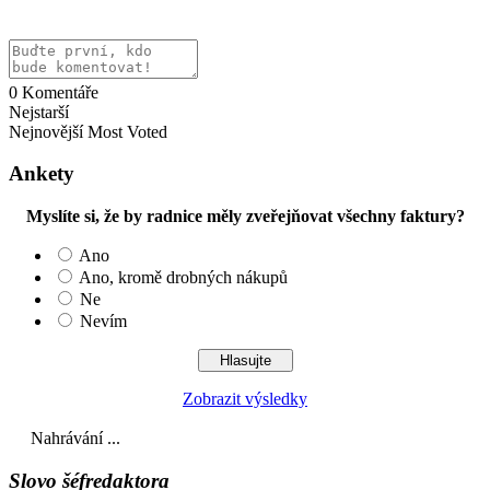
0
Komentáře
Nejstarší
Nejnovější
Most Voted
Ankety
Myslíte si, že by radnice měly zveřejňovat všechny faktury?
Ano
Ano, kromě drobných nákupů
Ne
Nevím
Zobrazit výsledky
Nahrávání ...
Slovo šéfredaktora