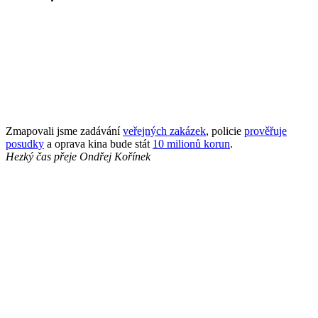
Zmapovali jsme zadávání
veřejných zakázek
, policie
prověřuje
posudky
a oprava kina bude stát
10 milionů korun
.
Hezký čas přeje
Ondřej Kořínek