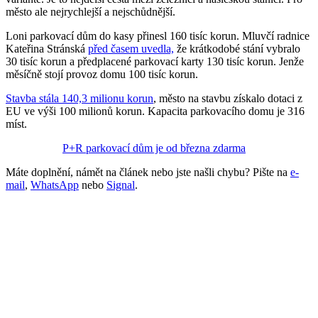
město ale nejrychlejší a nejschůdnější.
Loni parkovací dům do kasy přinesl 160 tisíc korun. Mluvčí radnice
Kateřina Stránská
před časem uvedla,
že krátkodobé stání vybralo
30 tisíc korun a předplacené parkovací karty 130 tisíc korun. Jenže
měsíčně stojí provoz domu 100 tisíc korun.
Stavba stála 140,3 milionu korun
, město na stavbu získalo dotaci z
EU ve výši 100 milionů korun. Kapacita parkovacího domu je 316
míst.
P+R parkovací dům je od března zdarma
Máte doplnění, námět na článek nebo jste našli chybu? Pište na
e-
mail
,
WhatsApp
nebo
Signal
.