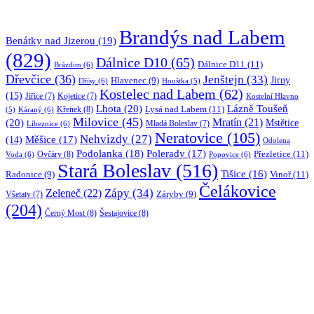
Brandýs nad Labem
Benátky nad Jizerou
(19)
(829)
Dálnice D10
(65)
Dálnice D11
(11)
Brázdim
(6)
Dřevčice
(36)
Jenštejn
(33)
Jirny
Hlavenec
(9)
Dřísy
(6)
Houštka
(5)
Kostelec nad Labem
(62)
(15)
Jiřice
(7)
Kojetice
(7)
Kostelní Hlavno
Lhota
(20)
Lázně Toušeň
Lysá nad Labem
(11)
Křenek
(8)
Káraný
(6)
(5)
Milovice
(45)
(20)
Mratín
(21)
Mstětice
Líbeznice
(6)
Mladá Boleslav
(7)
Neratovice
(105)
Nehvizdy
(27)
(14)
Měšice
(17)
Odolena
Podolanka
(18)
Polerady
(17)
Přezletice
(11)
Ovčáry
(8)
Voda
(6)
Popovice
(6)
Stará Boleslav
(516)
Tišice
(16)
Vinoř
(11)
Radonice
(9)
Čelákovice
Zápy
(34)
Zeleneč
(22)
Záryby
(9)
Všetaty
(7)
(204)
Černý Most
(8)
Šestajovice
(8)