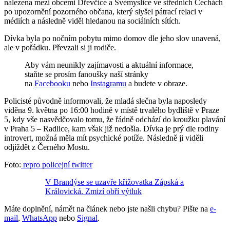
nalezena mezi obcemi Dřevčice a Svémyslice ve středních Čechách
po upozornění pozorného občana, který slyšel pátrací relaci v
médiích a následně viděl hledanou na sociálních sítích.
Dívka byla po nočním pobytu mimo domov dle jeho slov unavená,
ale v pořádku. Převzali si ji rodiče.
Aby vám neunikly zajímavosti a aktuální informace,
staňte se prosím fanoušky naší stránky
na
Facebooku
nebo
Instagramu
a budete v obraze.
Policisté původně informovali, že mladá slečna byla naposledy
viděna 9. května po 16:00 hodině v místě trvalého bydliště v Praze
5, kdy vše nasvědčovalo tomu, že řádně odchází do kroužku plavání
v Praha 5 – Radlice, kam však již nedošla. Dívka je prý dle rodiny
introvert, možná měla mít psychické potíže. Následně ji viděli
odjíždět z Černého Mostu.
Foto:
repro policejní twitter
V Brandýse se uzavře křižovatka Zápská a
Královická. Zmizí obří výtluk
Máte doplnění, námět na článek nebo jste našli chybu? Pište na
e-
mail
,
WhatsApp
nebo
Signal
.