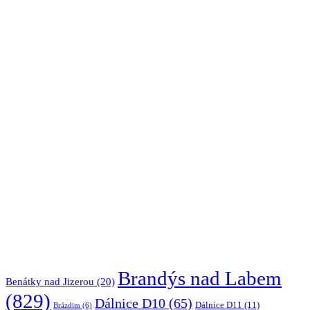
Brandýs nad Labem
Benátky nad Jizerou
(20)
(829)
Dálnice D10
(65)
Dálnice D11
(11)
Brázdim
(6)