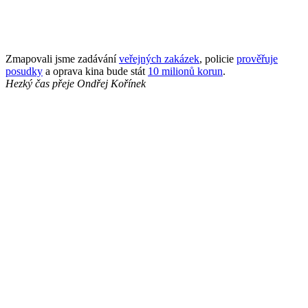
Zmapovali jsme zadávání
veřejných zakázek
, policie
prověřuje
posudky
a oprava kina bude stát
10 milionů korun
.
Hezký čas přeje
Ondřej Kořínek