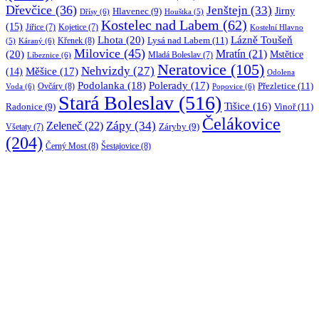
Dřevčice
(36)
Jenštejn
(33)
Jirny
Hlavenec
(9)
Dřísy
(6)
Houštka
(5)
Kostelec nad Labem
(62)
(15)
Jiřice
(7)
Kojetice
(7)
Kostelní Hlavno
Lhota
(20)
Lázně Toušeň
Lysá nad Labem
(11)
Křenek
(8)
Káraný
(6)
(5)
Milovice
(45)
(20)
Mratín
(21)
Mstětice
Líbeznice
(6)
Mladá Boleslav
(7)
Neratovice
(105)
Nehvizdy
(27)
(14)
Měšice
(17)
Odolena
Podolanka
(18)
Polerady
(17)
Přezletice
(11)
Ovčáry
(8)
Voda
(6)
Popovice
(6)
Stará Boleslav
(516)
Tišice
(16)
Vinoř
(11)
Radonice
(9)
Čelákovice
Zápy
(34)
Zeleneč
(22)
Záryby
(9)
Všetaty
(7)
(204)
Černý Most
(8)
Šestajovice
(8)