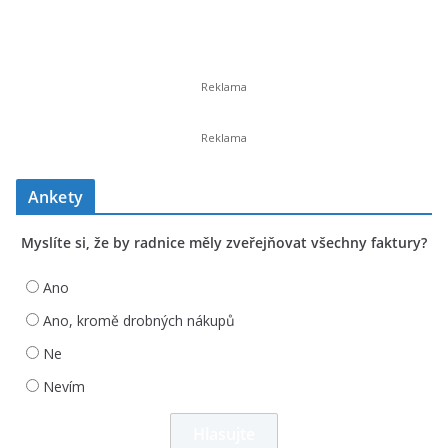
Ankety
Myslíte si, že by radnice měly zveřejňovat všechny faktury?
Ano
Ano, kromě drobných nákupů
Ne
Nevím