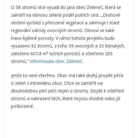
O 58 stromů více vysadí do jara obec Zeleneč, která se
zaměří na obnovu zeleně podél polních cest. „Druhové
složení vychází z přirozené vegetace a zahrnuje i staré
regionální odrůdy ovocných stromů. Obnoví se také
travo-bylinné porosty. V rámci tohoto projektu bude
vysazeno 92 stromů, z toho 59 ovocných a 33 listnatých,
založeno 607,8 m² lučních porostů a ošetřeno 265
stromů,“
informovala obec Zeleneč.
Jenže to není všechno. Obec má také druhý projekt péče
o zeleň v intravilánu obce. Chce se zaměřit na
dlouhodobou péči péči nejen o stromy. Dojde k ošetření
stromů a nahrazení těch, které nejsou vhodné nebo již
poškozené.