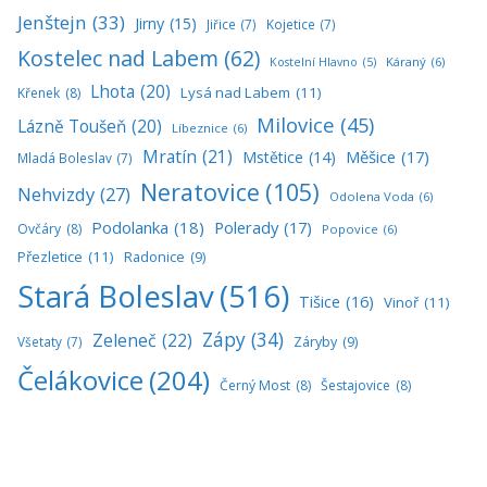
Jenštejn
(33)
Jirny
(15)
Jiřice
(7)
Kojetice
(7)
Kostelec nad Labem
(62)
Káraný
(6)
Kostelní Hlavno
(5)
Lhota
(20)
Lysá nad Labem
(11)
Křenek
(8)
Milovice
(45)
Lázně Toušeň
(20)
Líbeznice
(6)
Mratín
(21)
Měšice
(17)
Mstětice
(14)
Mladá Boleslav
(7)
Neratovice
(105)
Nehvizdy
(27)
Odolena Voda
(6)
Podolanka
(18)
Polerady
(17)
Ovčáry
(8)
Popovice
(6)
Přezletice
(11)
Radonice
(9)
Stará Boleslav
(516)
Tišice
(16)
Vinoř
(11)
Zápy
(34)
Zeleneč
(22)
Všetaty
(7)
Záryby
(9)
Čelákovice
(204)
Černý Most
(8)
Šestajovice
(8)