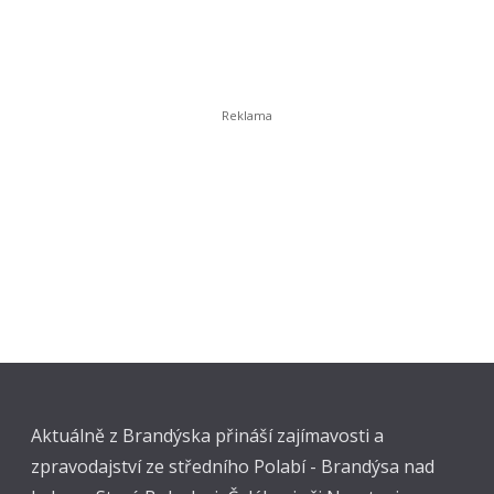
Aktuálně z Brandýska přináší zajímavosti a
zpravodajství ze středního Polabí - Brandýsa nad