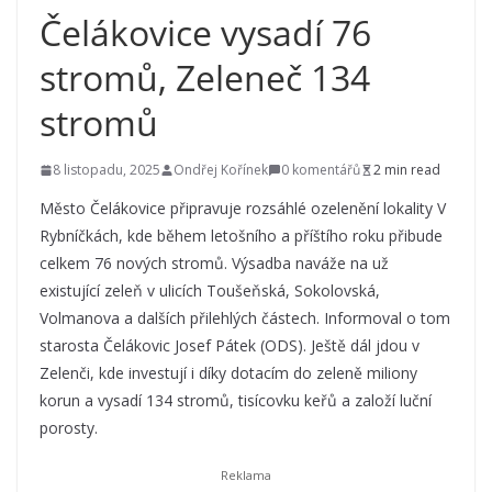
Čelákovice vysadí 76
stromů, Zeleneč 134
stromů
8 listopadu, 2025
Ondřej Kořínek
0 komentářů
2 min read
Město Čelákovice připravuje rozsáhlé ozelenění lokality V
Rybníčkách, kde během letošního a příštího roku přibude
celkem 76 nových stromů. Výsadba naváže na už
existující zeleň v ulicích Toušeňská, Sokolovská,
Volmanova a dalších přilehlých částech. Informoval o tom
starosta Čelákovic Josef Pátek (ODS). Ještě dál jdou v
Zelenči, kde investují i díky dotacím do zeleně miliony
korun a vysadí 134 stromů, tisícovku keřů a založí luční
porosty.