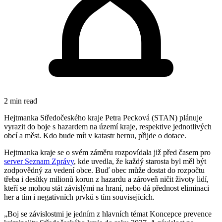
2 min read
Hejtmanka Středočeského kraje Petra Pecková (STAN) plánuje
vyrazit do boje s hazardem na území kraje, respektive jednotlivých
obcí a měst. Kdo bude mít v katastr hernu, přijde o dotace.
Hejtmanka kraje se o svém záměru rozpovídala již před časem pro
server Seznam Zprávy
, kde uvedla, že každý starosta byl měl být
zodpovědný za vedení obce. Buď obec může dostat do rozpočtu
třeba i desítky milionů korun z hazardu a zároveň ničit životy lidí,
kteří se mohou stát závislými na hraní, nebo dá přednost eliminaci
her a tím i negativních prvků s tím souvisejících.
„Boj se závislostmi je jedním z hlavních témat Koncepce prevence