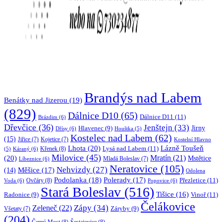
Brandýs nad Labem
Benátky nad Jizerou
(19)
(829)
Dálnice D10
(65)
Dálnice D11
(11)
Brázdim
(6)
Dřevčice
(36)
Jenštejn
(33)
Jirny
Hlavenec
(9)
Dřísy
(6)
Houštka
(5)
Kostelec nad Labem
(62)
(15)
Jiřice
(7)
Kojetice
(7)
Kostelní Hlavno
Lhota
(20)
Lázně Toušeň
Lysá nad Labem
(11)
Křenek
(8)
Káraný
(6)
(5)
Milovice
(45)
(20)
Mratín
(21)
Mstětice
Líbeznice
(6)
Mladá Boleslav
(7)
Neratovice
(105)
Nehvizdy
(27)
(14)
Měšice
(17)
Odolena
Podolanka
(18)
Polerady
(17)
Přezletice
(11)
Ovčáry
(8)
Voda
(6)
Popovice
(6)
Stará Boleslav
(516)
Tišice
(16)
Vinoř
(11)
Radonice
(9)
Čelákovice
Zápy
(34)
Zeleneč
(22)
Záryby
(9)
Všetaty
(7)
(204)
Černý Most
(8)
Šestajovice
(8)