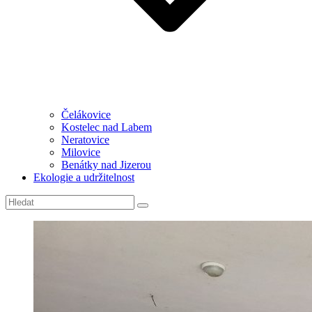
Čelákovice
Kostelec nad Labem
Neratovice
Milovice
Benátky nad Jizerou
Ekologie a udržitelnost