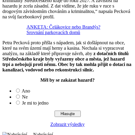
kriminality Středočeského kraje do roku 2027. A závislost na
hazardu je zcela zásadní. Z dat vidíme, že jde ruku v ruce s
drogovým závislostním chováním a kriminalitou,“ napsala Pecková
na svůj facebookový profil.
ANKETA: Čelákovice nebo Brandýs?
Srovnání parkovacích domů
Petra Pecková proto přišla s nápadem, jak si došlápnout na obce,
které na svém území mají herny a kasina. Nechala si vypracovat
analýzu, na základě které připravuje návrh, aby
z dotačních titulů
Středočeského kraje byly vyřazeny obce a města, jež hazard
trpí a nebojují proti němu. Obec by tak mohla přijít o dotaci na
kanalizaci, vodovod nebo rekonstrukci silnic.
Měl by se zakázat hazard?
Ano
Ne
Je mi to jedno
Zobrazit výsledky
Nahrávání ...