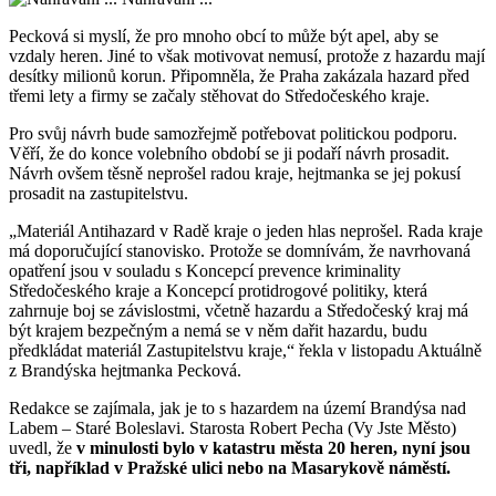
Pecková si myslí, že pro mnoho obcí to může být apel, aby se
vzdaly heren. Jiné to však motivovat nemusí, protože z hazardu mají
desítky milionů korun. Připomněla, že Praha zakázala hazard před
třemi lety a firmy se začaly stěhovat do Středočeského kraje.
Pro svůj návrh bude samozřejmě potřebovat politickou podporu.
Věří, že do konce volebního období se ji podaří návrh prosadit.
Návrh ovšem těsně neprošel radou kraje, hejtmanka se jej pokusí
prosadit na zastupitelstvu.
„Materiál Antihazard v Radě kraje o jeden hlas neprošel. Rada kraje
má doporučující stanovisko. Protože se domnívám, že navrhovaná
opatření jsou v souladu s Koncepcí prevence kriminality
Středočeského kraje a Koncepcí protidrogové politiky, která
zahrnuje boj se závislostmi, včetně hazardu a Středočeský kraj má
být krajem bezpečným a nemá se v něm dařit hazardu, budu
předkládat materiál Zastupitelstvu kraje,“ řekla v listopadu Aktuálně
z Brandýska hejtmanka Pecková.
Redakce se zajímala, jak je to s hazardem na území Brandýsa nad
Labem – Staré Boleslavi. Starosta Robert Pecha (Vy Jste Město)
uvedl, že
v minulosti bylo v katastru města 20 heren, nyní jsou
tři, například v Pražské ulici nebo na Masarykově náměstí.