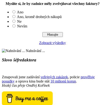
Myslíte si, že by radnice měly zveřejňovat všechny faktury?
Ano
Ano, kromě drobných nákupů
Ne
Nevím
Zobrazit výsledky
Nahrávání ...
Slovo šéfredaktora
Zmapovali jsme zadávání
veřejných zakázek
, policie
prověřuje
posudky
a oprava kina bude stát
10 milionů korun
.
Hezký čas přeje
Ondřej Kořínek