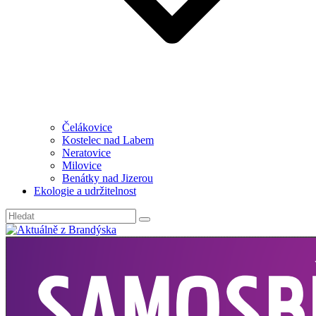
Čelákovice
Kostelec nad Labem
Neratovice
Milovice
Benátky nad Jizerou
Ekologie a udržitelnost