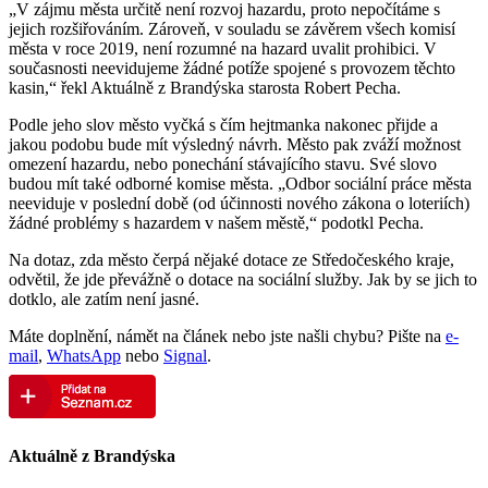
„V zájmu města určitě není rozvoj hazardu, proto nepočítáme s
jejich rozšiřováním. Zároveň, v souladu se závěrem všech komisí
města v roce 2019, není rozumné na hazard uvalit prohibici. V
současnosti neevidujeme žádné potíže spojené s provozem těchto
kasin,“ řekl Aktuálně z Brandýska starosta Robert Pecha.
Podle jeho slov město vyčká s čím hejtmanka nakonec přijde a
jakou podobu bude mít výsledný návrh. Město pak zváží možnost
omezení hazardu, nebo ponechání stávajícího stavu. Své slovo
budou mít také odborné komise města. „Odbor sociální práce města
neeviduje v poslední době (od účinnosti nového zákona o loteriích)
žádné problémy s hazardem v našem městě,“ podotkl Pecha.
Na dotaz, zda město čerpá nějaké dotace ze Středočeského kraje,
odvětil, že jde převážně o dotace na sociální služby. Jak by se jich to
dotklo, ale zatím není jasné.
Máte doplnění, námět na článek nebo jste našli chybu? Pište na
e-
mail
,
WhatsApp
nebo
Signal
.
Aktuálně z Brandýska