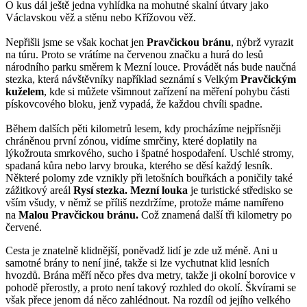
O kus dál ještě jedna vyhlídka na mohutné skalní útvary jako
Václavskou věž a stěnu nebo Křížovou věž.
Nepřišli jsme se však kochat jen
Pravčickou bránu
, nýbrž vyrazit
na túru. Proto se vrátíme na červenou značku a hurá do lesů
národního parku směrem k Mezní louce. Provádět nás bude naučná
stezka, která návštěvníky například seznámí s Velkým
Pravčickým
kuželem
, kde si můžete všimnout zařízení na měření pohybu části
pískovcového bloku, jenž vypadá, že každou chvíli spadne.
Během dalších pěti kilometrů lesem, kdy procházíme nejpřísněji
chráněnou první zónou, vidíme smrčiny, které doplatily na
lýkožrouta smrkového, sucho i špatné hospodaření. Uschlé stromy,
spadaná kůra nebo larvy brouka, kterého se děsí každý lesník.
Některé polomy zde vznikly při letošních bouřkách a poničily také
zážitkový areál
Rysí stezka.
Mezní louka
je turistické středisko se
vším všudy, v němž se příliš nezdržíme, protože máme namířeno
na
Malou Pravčickou bránu.
Což znamená další tři kilometry po
červené.
Cesta je znatelně klidnější, poněvadž lidí je zde už méně. Ani u
samotné brány to není jiné, takže si lze vychutnat klid lesních
hvozdů. Brána měří něco přes dva metry, takže ji okolní borovice v
pohodě přerostly, a proto není takový rozhled do okolí. Škvírami se
však přece jenom dá něco zahlédnout. Na rozdíl od jejího velkého