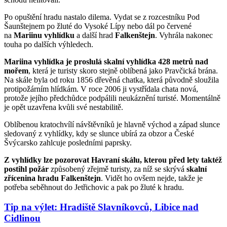
Po opuštění hradu nastalo dilema. Vydat se z rozcestníku Pod
Šaunštejnem po žluté do Vysoké Lípy nebo dál po červené
na
Mariinu vyhlídku
a další hrad
Falkenštejn
. Vyhrála nakonec
touha po dalších výhledech.
Mariina vyhlídka je proslulá skalní vyhlídka 428 metrů nad
mořem
, která je turisty skoro stejně oblíbená jako Pravčická brána.
Na skále byla od roku 1856 dřevěná chatka, která původně sloužila
protipožárním hlídkám. V roce 2006 ji vystřídala chata nová,
protože jejího předchůdce podpálili neukáznění turisté. Momentálně
je opět uzavřena kvůli své nestabilitě.
Oblíbenou kratochvílí návštěvníků je hlavně východ a západ slunce
sledovaný z vyhlídky, kdy se slunce ubírá za obzor a České
Švýcarsko zahlcuje posledními paprsky.
Z vyhlídky lze pozorovat Havraní skálu, kterou před lety taktéž
postihl požár
způsobený zřejmě turisty, za níž se skrývá
skalní
zřícenina hradu Falkenštejn
. Vidět ho ovšem nejde, takže je
potřeba seběhnout do Jetřichovic a pak po žluté k hradu.
Tip na výlet: Hradiště Slavníkovců, Libice nad
Cidlinou