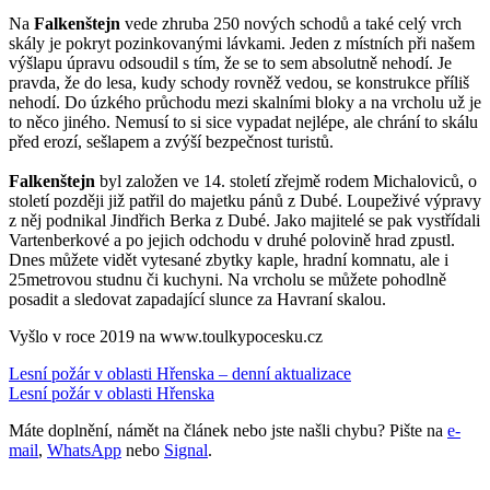
Na
Falkenštejn
vede zhruba 250 nových schodů a také celý vrch
skály je pokryt pozinkovanými lávkami. Jeden z místních při našem
výšlapu úpravu odsoudil s tím, že se to sem absolutně nehodí. Je
pravda, že do lesa, kudy schody rovněž vedou, se konstrukce příliš
nehodí. Do úzkého průchodu mezi skalními bloky a na vrcholu už je
to něco jiného. Nemusí to si sice vypadat nejlépe, ale chrání to skálu
před erozí, sešlapem a zvýší bezpečnost turistů.
Falkenštejn
byl založen ve 14. století zřejmě rodem Michaloviců, o
století později již patřil do majetku pánů z Dubé. Loupeživé výpravy
z něj podnikal Jindřich Berka z Dubé. Jako majitelé se pak vystřídali
Vartenberkové a po jejich odchodu v druhé polovině hrad zpustl.
Dnes můžete vidět vytesané zbytky kaple, hradní komnatu, ale i
25metrovou studnu či kuchyni. Na vrcholu se můžete pohodlně
posadit a sledovat zapadající slunce za Havraní skalou.
Vyšlo v roce 2019 na www.toulkypocesku.cz
Lesní požár v oblasti Hřenska – denní aktualizace
Lesní požár v oblasti Hřenska
Máte doplnění, námět na článek nebo jste našli chybu? Pište na
e-
mail
,
WhatsApp
nebo
Signal
.