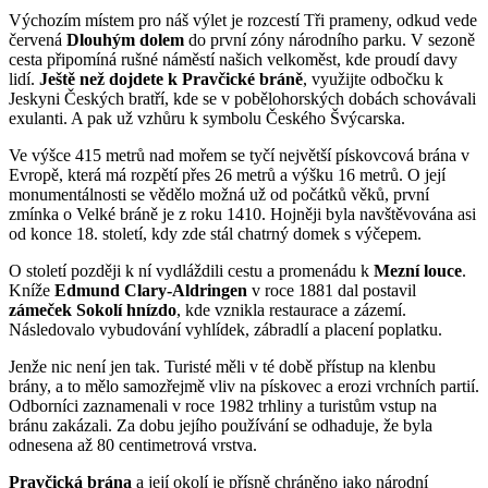
Výchozím místem pro náš výlet je rozcestí Tři prameny, odkud vede
červená
Dlouhým dolem
do první zóny národního parku. V sezoně
cesta připomíná rušné náměstí našich velkoměst, kde proudí davy
lidí.
Ještě než dojdete k Pravčické bráně
, využijte odbočku k
Jeskyni Českých bratří, kde se v pobělohorských dobách schovávali
exulanti. A pak už vzhůru k symbolu Českého Švýcarska.
Ve výšce 415 metrů nad mořem se tyčí největší pískovcová brána v
Evropě, která má rozpětí přes 26 metrů a výšku 16 metrů. O její
monumentálnosti se vědělo možná už od počátků věků, první
zmínka o Velké bráně je z roku 1410. Hojněji byla navštěvována asi
od konce 18. století, kdy zde stál chatrný domek s výčepem.
O století později k ní vydláždili cestu a promenádu k
Mezní louce
.
Kníže
Edmund Clary-Aldringen
v roce 1881 dal postavil
zámeček Sokolí hnízdo
, kde vznikla restaurace a zázemí.
Následovalo vybudování vyhlídek, zábradlí a placení poplatku.
Jenže nic není jen tak. Turisté měli v té době přístup na klenbu
brány, a to mělo samozřejmě vliv na pískovec a erozi vrchních partií.
Odborníci zaznamenali v roce 1982 trhliny a turistům vstup na
bránu zakázali. Za dobu jejího používání se odhaduje, že byla
odnesena až 80 centimetrová vrstva.
Pravčická brána
a její okolí je přísně chráněno jako národní