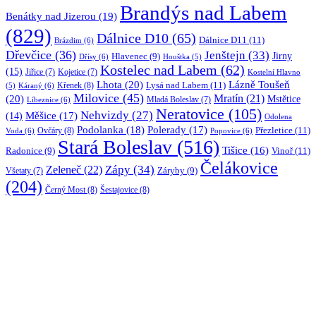
Brandýs nad Labem
Benátky nad Jizerou
(19)
(829)
Dálnice D10
(65)
Dálnice D11
(11)
Brázdim
(6)
Dřevčice
(36)
Jenštejn
(33)
Jirny
Hlavenec
(9)
Dřísy
(6)
Houštka
(5)
Kostelec nad Labem
(62)
(15)
Jiřice
(7)
Kojetice
(7)
Kostelní Hlavno
Lhota
(20)
Lázně Toušeň
Lysá nad Labem
(11)
Křenek
(8)
Káraný
(6)
(5)
Milovice
(45)
(20)
Mratín
(21)
Mstětice
Líbeznice
(6)
Mladá Boleslav
(7)
Neratovice
(105)
Nehvizdy
(27)
(14)
Měšice
(17)
Odolena
Podolanka
(18)
Polerady
(17)
Přezletice
(11)
Ovčáry
(8)
Voda
(6)
Popovice
(6)
Stará Boleslav
(516)
Tišice
(16)
Vinoř
(11)
Radonice
(9)
Čelákovice
Zápy
(34)
Zeleneč
(22)
Záryby
(9)
Všetaty
(7)
(204)
Černý Most
(8)
Šestajovice
(8)