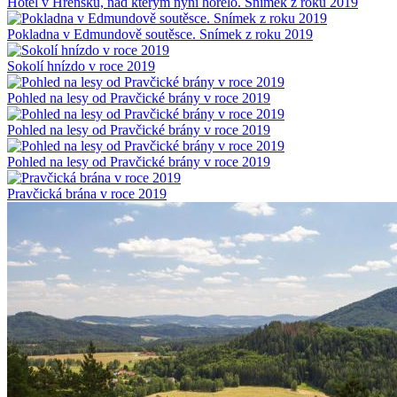
Hotel v Hřensku, nad kterým nyní hořelo. Snímek z roku 2019
Pokladna v Edmundově soutěsce. Snímek z roku 2019
Sokolí hnízdo v roce 2019
Pohled na lesy od Pravčické brány v roce 2019
Pohled na lesy od Pravčické brány v roce 2019
Pohled na lesy od Pravčické brány v roce 2019
Pravčická brána v roce 2019