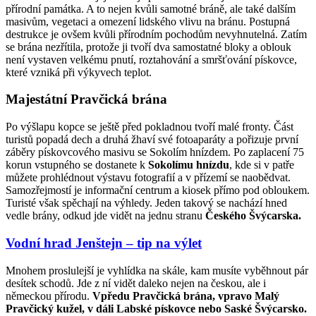
přírodní památka. A to nejen kvůli samotné bráně, ale také dalším
masivům, vegetaci a omezení lidského vlivu na bránu. Postupná
destrukce je ovšem kvůli přírodním pochodům nevyhnutelná. Zatím
se brána nezřítila, protože ji tvoří dva samostatné bloky a oblouk
není vystaven velkému pnutí, roztahování a smršťování pískovce,
které vzniká při výkyvech teplot.
Majestátní Pravčická brána
Po výšlapu kopce se ještě před pokladnou tvoří malé fronty. Část
turistů popadá dech a druhá žhaví své fotoaparáty a pořizuje první
záběry pískovcového masivu se Sokolím hnízdem. Po zaplacení 75
korun vstupného se dostanete k
Sokolímu hnízdu
, kde si v patře
můžete prohlédnout výstavu fotografií a v přízemí se naobědvat.
Samozřejmostí je informační centrum a kiosek přímo pod obloukem.
Turisté však spěchají na výhledy. Jeden takový se nachází hned
vedle brány, odkud jde vidět na jednu stranu
Českého Švýcarska.
Vodní hrad Jenštejn – tip na výlet
Mnohem proslulejší je vyhlídka na skále, kam musíte vyběhnout pár
desítek schodů. Jde z ní vidět daleko nejen na českou, ale i
německou přírodu.
Vpředu Pravčická brána, vpravo Malý
Pravčický kužel, v dáli Labské pískovce nebo Saské Švýcarsko.