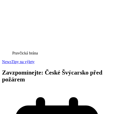
Pravčická brána
News
Tipy na výlety
Zavzpomínejte: České Švýcarsko před
požárem