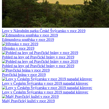
Lesy v Národním parku České Švýcarsko v roce 2019
Edmundova soutěska v roce 2019
Hřensko v roce 2019
Pohled na lesy od Pravčické brány v roce 2019
Pohled na lesy od Pravčické brány v roce 2019
Pravčická brána v roce 2019
Lesy v Českém Švýcarsku v roce 2019 napadal kůrovec
Lesy v Českém Švýcarsku v roce 2019 napadal kůrovec
Malý Pravčický kužel v roce 2019