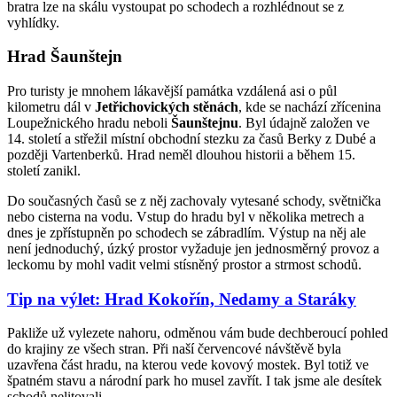
bratra lze na skálu vystoupat po schodech a rozhlédnout se z
vyhlídky.
Hrad Šaunštejn
Pro turisty je mnohem lákavější památka vzdálená asi o půl
kilometru dál v
Jetřichovických stěnách
, kde se nachází zřícenina
Loupežnického hradu neboli
Šaunštejnu
. Byl údajně založen ve
14. století a střežil místní obchodní stezku za časů Berky z Dubé a
později Vartenberků. Hrad neměl dlouhou historii a během 15.
století zanikl.
Do současných časů se z něj zachovaly vytesané schody, světnička
nebo cisterna na vodu. Vstup do hradu byl v několika metrech a
dnes je zpřístupněn po schodech se zábradlím. Výstup na něj ale
není jednoduchý, úzký prostor vyžaduje jen jednosměrný provoz a
leckomu by mohl vadit velmi stísněný prostor a strmost schodů.
Tip na výlet: Hrad Kokořín, Nedamy a Staráky
Pakliže už vylezete nahoru, odměnou vám bude dechberoucí pohled
do krajiny ze všech stran. Při naší červencové návštěvě byla
uzavřena část hradu, na kterou vede kovový mostek. Byl totiž ve
špatném stavu a národní park ho musel zavřít. I tak jsme ale desítek
schodů nelitovali.