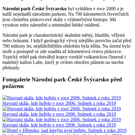
Národní park České Švýcarsko
byl vyhlášen v roce 2000 a je
tudíž nejmladší národním parkem. Na 700 kilometrech čtverečních
jsou chráněny pískovcové skály s výjimečnými biotopy. Má
vysokou míru zalesnění a minimální lidské osídlení.
Národní park je charakteristický skalními městy, bludišti, věžemi
nebo bránami. I když geologický vývoj zdejšího povrchu začal před
700 miliony let, nejdůležitějším obdobím byla křída. Na území bylo
moře a postupně se zde usadila až kilometrová vrstva pískovce.
Typický reliéf pak dotvářejí kopce vzniklé vulkanickou činností i
malebný kaňon Labe, který je ovšem ohrožen plánem na stavbu
přehrady.
Fotogalerie Národní park České Švýcarsko před
požárem
Havraní skála, kde hořelo v roce 2006. Snímek z roku 2019
Havraní skála, kde hořelo v roce 2006. Snímek z roku 2019
Havraní skála, kde hořelo v roce 2006. Snímek z roku 2019