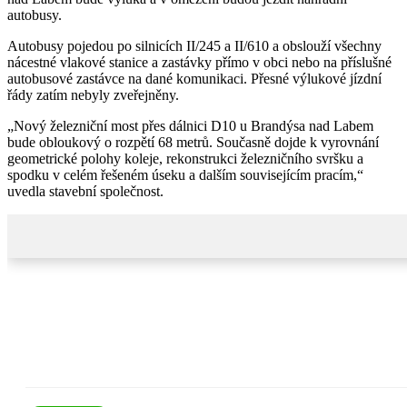
autobusy.
Autobusy pojedou po silnicích II/245 a II/610 a obslouží všechny
nácestné vlakové stanice a zastávky přímo v obci nebo na příslušné
autobusové zastávce na dané komunikaci. Přesné výlukové jízdní
řády zatím nebyly zveřejněny.
„Nový železniční most přes dálnici D10 u Brandýsa nad Labem
bude obloukový o rozpětí 68 metrů. Současně dojde k vyrovnání
geometrické polohy koleje, rekonstrukci železničního svršku a
spodku v celém řešeném úseku a dalším souvisejícím pracím,“
uvedla stavební společnost.