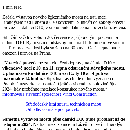
1 min read
Začala výstavba nového železničního mostu na trati mezi
Brandýsem nad Labem a Čelákovicemi. Silničáři od soboty omezili
provoz na dálnici D10, v srpnu bude dálnice na noc zcela uzavřena.
Silničáři začali v sobotu 20. července s přípravnými pracemi na
dálnici D10. Byl uzavřen odstavný pruh na 11. kilometru ve směru
na Turnov a rychlost byla snížena na 80 km/h. Od 1. srpna bude
omezen i provoz na Prahu.
„Následně provedeme za vyloučení dopravy na dálnici D10 o
víkendové noci z 10. na 11. srpna odstranění stávajícího mostu.
Úplná uzavírka dálnice D10 mezi Exity 10 a 14 potrvá
maximálně 14 hodin.
Objízdná trasa bude řádně vyznačena.
Podobná uzavírka se uskuteční ještě o víkendu v polovině října
2024, kdy proběhne instalace konstrukce nového mostu,“
informovala stavební společnost Vinci Construction.
Středočeský kraj spustil technickou mapu.
Odhalte, co máte pod parcelou
Samotná výstavba mostu přes dálnici D10 bude probíhat až do
listopadu 2024.
Na trati mezi stanicemi Lázeň Toušeň – Brandýs
nad Labem bude výluka a v omezení budou jezdit náhradní