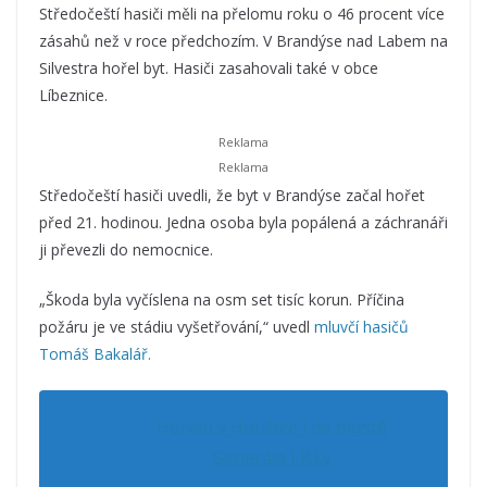
Středočeští hasiči měli na přelomu roku o 46 procent více
zásahů než v roce předchozím. V Brandýse nad Labem na
Silvestra hořel byt. Hasiči zasahovali také v obce
Líbeznice.
Středočeští hasiči uvedli, že byt v Brandýse začal hořet
před 21. hodinou. Jedna osoba byla popálená a záchranáři
ji převezli do nemocnice.
„Škoda byla vyčíslena na osm set tisíc korun. Příčina
požáru je ve stádiu vyšetřování,“ uvedl
mluvčí hasičů
Tomáš Bakalář.
Hořelo v Houštce i na mostě
Generála Lišky