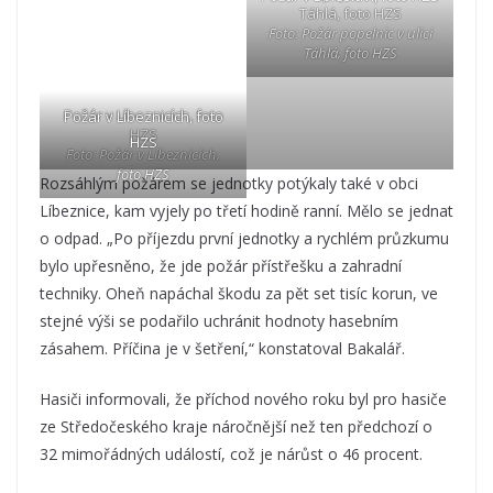
Táhlá, foto HZS
Foto: Požár popelnic v ulici
Táhlá, foto HZS
Požár v Líbeznicích, foto
Požár v Líbeznicích, foto
HZS
HZS
Foto: Požár v Líbeznicích,
foto HZS
Rozsáhlým požárem se jednotky potýkaly také v obci
Líbeznice, kam vyjely po třetí hodině ranní. Mělo se jednat
o odpad. „Po příjezdu první jednotky a rychlém průzkumu
bylo upřesněno, že jde požár přístřešku a zahradní
techniky. Oheň napáchal škodu za pět set tisíc korun, ve
stejné výši se podařilo uchránit hodnoty hasebním
zásahem. Příčina je v šetření,“ konstatoval Bakalář.
Hasiči informovali, že příchod nového roku byl pro hasiče
ze Středočeského kraje náročnější než ten předchozí o
32 mimořádných událostí, což je nárůst o 46 procent.