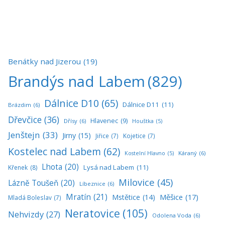
Benátky nad Jizerou
(19)
Brandýs nad Labem
(829)
Dálnice D10
(65)
Dálnice D11
(11)
Brázdim
(6)
Dřevčice
(36)
Hlavenec
(9)
Dřísy
(6)
Houštka
(5)
Jenštejn
(33)
Jirny
(15)
Jiřice
(7)
Kojetice
(7)
Kostelec nad Labem
(62)
Káraný
(6)
Kostelní Hlavno
(5)
Lhota
(20)
Lysá nad Labem
(11)
Křenek
(8)
Milovice
(45)
Lázně Toušeň
(20)
Líbeznice
(6)
Mratín
(21)
Měšice
(17)
Mstětice
(14)
Mladá Boleslav
(7)
Neratovice
(105)
Nehvizdy
(27)
Odolena Voda
(6)