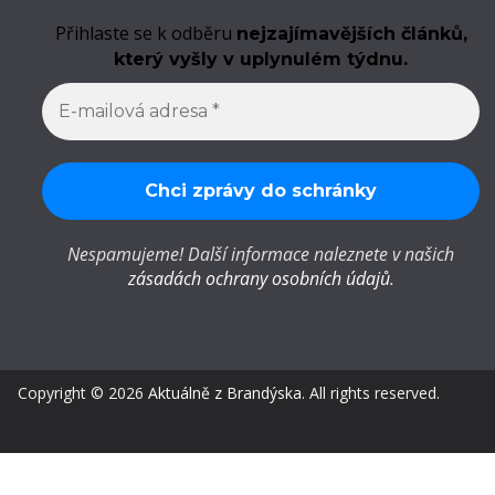
Přihlaste se k odběru
nejzajímavějších článků,
který vyšly v uplynulém týdnu.
Nespamujeme! Další informace naleznete v našich
zásadách ochrany osobních údajů
.
Copyright © 2026
Aktuálně z Brandýska
. All rights reserved.
Privacy settings