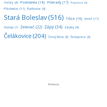
Podolanka
(18)
Polerady
(17)
Ovčáry
(8)
Popovice
(6)
Přezletice
(11)
Radonice
(9)
Stará Boleslav
(516)
Tišice
(16)
Vinoř
(11)
Zápy
(34)
Zeleneč
(22)
Všetaty
(7)
Záryby
(9)
Čelákovice
(204)
Černý Most
(8)
Šestajovice
(8)