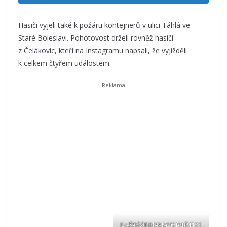
Hasiči vyjeli také k požáru kontejnerů v ulici Táhlá ve
Staré Boleslavi. Pohotovost drželi rovněž hasiči
z Čelákovic, kteří na Instagramu napsali, že vyjížděli
k celkem čtyřem událostem.
Požár popelnic v ulici
Požár v Boleslavi, foto HZS