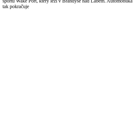
sportů Wake Port, který leží v Brandýse nad Labem. Automobilka
tak pokračuje