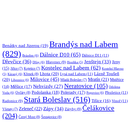
Brandýs nad Labem
Benátky nad Jizerou
(19)
(829)
Dálnice D10
(65)
Dálnice D11
(11)
Brázdim
(6)
Dřevčice
(36)
Jenštejn
(33)
Jirny
Hlavenec
(9)
Dřísy
(6)
Houštka
(5)
Kostelec nad Labem
(62)
(15)
Jiřice
(7)
Kojetice
(7)
Kostelní Hlavno
Lhota
(20)
Lázně Toušeň
Lysá nad Labem
(11)
Křenek
(8)
Káraný
(6)
(5)
Milovice
(45)
(20)
Mratín
(21)
Mstětice
Líbeznice
(6)
Mladá Boleslav
(7)
Neratovice
(105)
Nehvizdy
(27)
(14)
Měšice
(17)
Odolena
Podolanka
(18)
Polerady
(17)
Přezletice
(11)
Ovčáry
(8)
Voda
(6)
Popovice
(6)
Stará Boleslav
(516)
Tišice
(16)
Vinoř
(11)
Radonice
(9)
Čelákovice
Zápy
(34)
Zeleneč
(22)
Záryby
(9)
Všetaty
(7)
(204)
Černý Most
(8)
Šestajovice
(8)