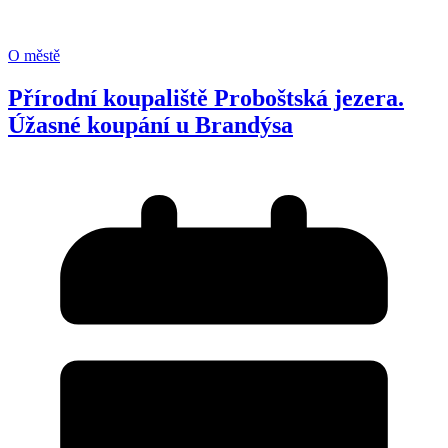
O městě
Přírodní koupaliště Proboštská jezera.
Úžasné koupání u Brandýsa