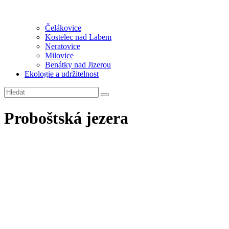
Čelákovice
Kostelec nad Labem
Neratovice
Milovice
Benátky nad Jizerou
Ekologie a udržitelnost
Proboštská jezera