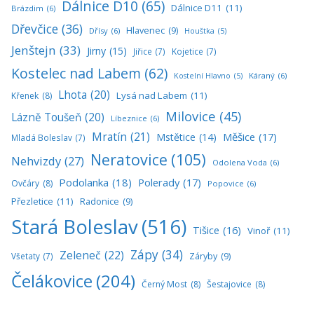
Dálnice D10
(65)
Dálnice D11
(11)
Brázdim
(6)
Dřevčice
(36)
Hlavenec
(9)
Dřísy
(6)
Houštka
(5)
Jenštejn
(33)
Jirny
(15)
Jiřice
(7)
Kojetice
(7)
Kostelec nad Labem
(62)
Káraný
(6)
Kostelní Hlavno
(5)
Lhota
(20)
Lysá nad Labem
(11)
Křenek
(8)
Milovice
(45)
Lázně Toušeň
(20)
Líbeznice
(6)
Mratín
(21)
Měšice
(17)
Mstětice
(14)
Mladá Boleslav
(7)
Neratovice
(105)
Nehvizdy
(27)
Odolena Voda
(6)
Podolanka
(18)
Polerady
(17)
Ovčáry
(8)
Popovice
(6)
Přezletice
(11)
Radonice
(9)
Stará Boleslav
(516)
Tišice
(16)
Vinoř
(11)
Zápy
(34)
Zeleneč
(22)
Všetaty
(7)
Záryby
(9)
Čelákovice
(204)
Černý Most
(8)
Šestajovice
(8)