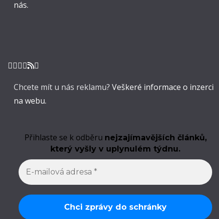
nás.
Chcete mít u nás reklamu?
Veškeré informace o inzerci
na webu.
Přihlaste se k odběru
nejzajímavějších článků,
který vyšly v uplynulém týdnu.