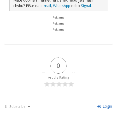
Máte doplnění, námět na článek nebo jste našli
chybu? Pište na
e-mail
,
WhatsApp
nebo
Signal
.
0
Article Rating
Login
Subscribe