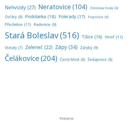
Neratovice
(104)
Nehvizdy
(27)
Odolena Voda
(6)
Podolanka
(18)
Polerady
(17)
Ovčáry
(8)
Popovice
(6)
Přezletice
(11)
Radonice
(9)
Stará Boleslav
(516)
Tišice
(16)
Vinoř
(11)
Zápy
(34)
Zeleneč
(22)
Všetaty
(7)
Záryby
(9)
Čelákovice
(204)
Černý Most
(8)
Šestajovice
(8)