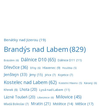
Benátky nad Jizerou
(19)
Brandýs nad Labem
(829)
Dálnice D10
(65)
Dálnice D11
(11)
Brázdim
(6)
Dřevčice
(36)
Hlavenec
(9)
Dřísy
(6)
Houštka
(5)
Jenštejn
(33)
Jirny
(15)
Jiřice
(7)
Kojetice
(7)
Kostelec nad Labem
(62)
Káraný
(6)
Kostelní Hlavno
(5)
Lhota
(20)
Lysá nad Labem
(11)
Křenek
(8)
Milovice
(45)
Lázně Toušeň
(20)
Líbeznice
(6)
Mratín
(21)
Měšice
(17)
Mstětice
(14)
Mladá Boleslav
(7)