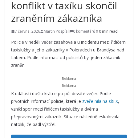
konflikt v taxíku skončil
zraněním zákazníka
7 června, 2026
Martin Pospíšil
0 komentářů
0 min read
Policie v neděli večer zasahovala u incidentu mezi řidičem
taxislužby a jeho zákazníky v Poleradech u Brandýsa nad
Labem. Podle informací od policistů byl jeden zákazník
zraněn.
K události došlo krátce po půl deváté večer. Podle
prvotních informací policie, která je
zveřejnila na síti X
,
vznikl spor mezi řidičem taxislužby a dvěma
přepravovanými zákazník. Situace následně eskalovala
natolik, že padl výstřel.