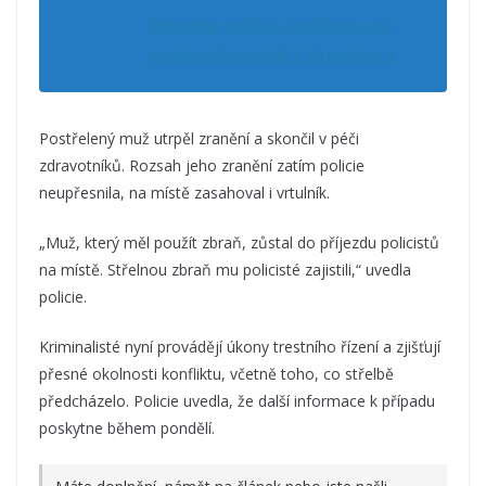
Hledáme stážistu/stážistku do
redakce Aktuálně z Brandýska
Postřelený muž utrpěl zranění a skončil v péči
zdravotníků. Rozsah jeho zranění zatím policie
neupřesnila, na místě zasahoval i vrtulník.
„Muž, který měl použít zbraň, zůstal do příjezdu policistů
na místě. Střelnou zbraň mu policisté zajistili,“ uvedla
policie.
Kriminalisté nyní provádějí úkony trestního řízení a zjišťují
přesné okolnosti konfliktu, včetně toho, co střelbě
předcházelo. Policie uvedla, že další informace k případu
poskytne během pondělí.