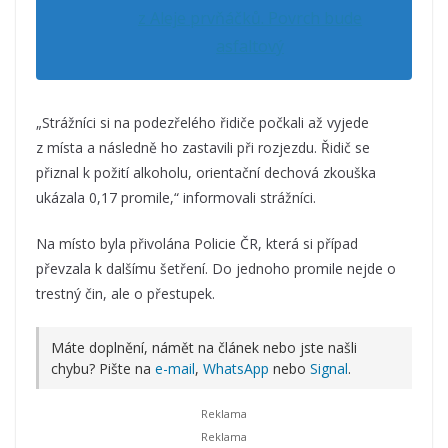
z Aleje prvňáčků. Povrch bude
asfaltový
„Strážníci si na podezřelého řidiče počkali až vyjede
z místa a následně ho zastavili při rozjezdu. Řidič se
přiznal k požití alkoholu, orientační dechová zkouška
ukázala 0,17 promile,“ informovali strážníci.
Na místo byla přivolána Policie ČR, která si případ
převzala k dalšímu šetření. Do jednoho promile nejde o
trestný čin, ale o přestupek.
Máte doplnění, námět na článek nebo jste našli
chybu? Pište na
e-mail
,
WhatsApp
nebo
Signal
.