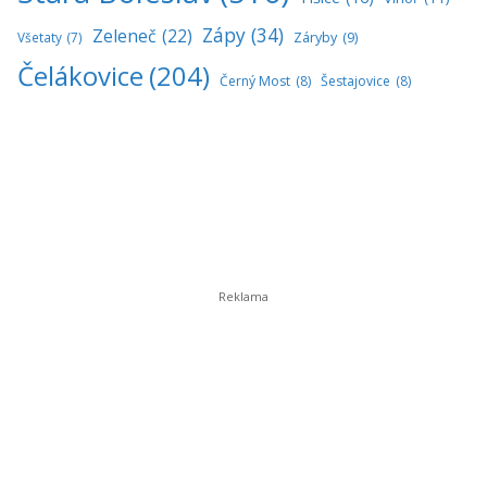
Zápy
(34)
Zeleneč
(22)
Všetaty
(7)
Záryby
(9)
Čelákovice
(204)
Černý Most
(8)
Šestajovice
(8)