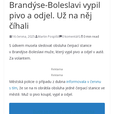
Brandýse-Boleslavi vypil
pivo a odjel. Už na něj
číhali
16 června, 2025
Martin Pospíšil
0 komentářů
0 min read
S údivem musela sledovat obsluha čerpací stanice
v Brandýse-Boleslavi muže, který vypil pivo a odjel v autě.
Za volantem.
Městská policie o případu z dubna
informovala v červnu
s tím
, že se na ni obrátila obsluha jedné čerpací stanice ve
městě. Muž si pivo koupil, vypil a odjel.
Bude se stavět nová cyklostezka