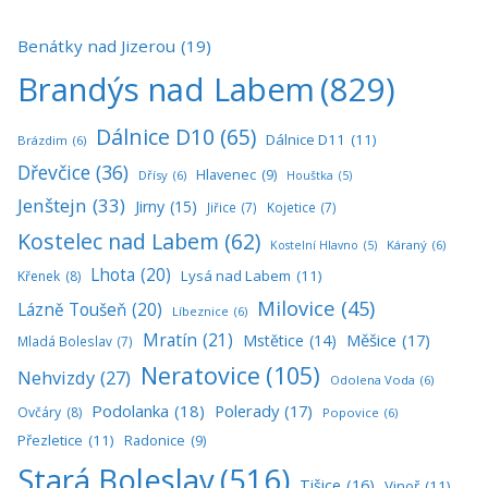
Benátky nad Jizerou
(19)
Brandýs nad Labem
(829)
Dálnice D10
(65)
Dálnice D11
(11)
Brázdim
(6)
Dřevčice
(36)
Hlavenec
(9)
Dřísy
(6)
Houštka
(5)
Jenštejn
(33)
Jirny
(15)
Jiřice
(7)
Kojetice
(7)
Kostelec nad Labem
(62)
Káraný
(6)
Kostelní Hlavno
(5)
Lhota
(20)
Lysá nad Labem
(11)
Křenek
(8)
Milovice
(45)
Lázně Toušeň
(20)
Líbeznice
(6)
Mratín
(21)
Měšice
(17)
Mstětice
(14)
Mladá Boleslav
(7)
Neratovice
(105)
Nehvizdy
(27)
Odolena Voda
(6)
Podolanka
(18)
Polerady
(17)
Ovčáry
(8)
Popovice
(6)
Přezletice
(11)
Radonice
(9)
Stará Boleslav
(516)
Tišice
(16)
Vinoř
(11)