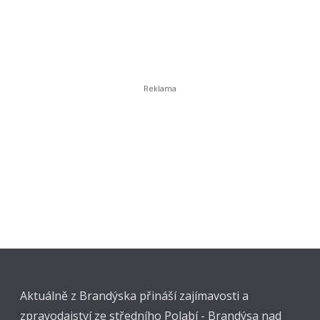
Aktuálně z Brandýska přináší zajímavosti a
zpravodajství ze středního Polabí - Brandýsa nad