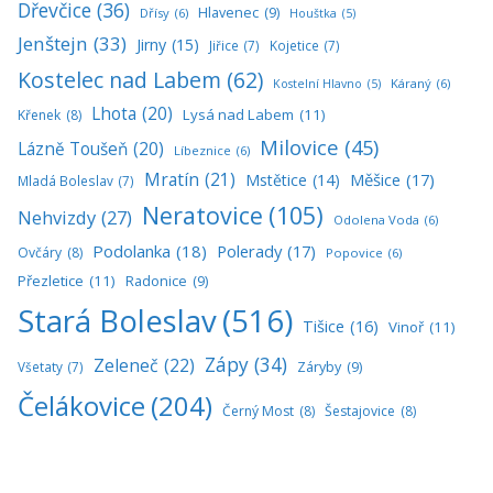
Dřevčice
(36)
Hlavenec
(9)
Dřísy
(6)
Houštka
(5)
Jenštejn
(33)
Jirny
(15)
Jiřice
(7)
Kojetice
(7)
Kostelec nad Labem
(62)
Káraný
(6)
Kostelní Hlavno
(5)
Lhota
(20)
Lysá nad Labem
(11)
Křenek
(8)
Milovice
(45)
Lázně Toušeň
(20)
Líbeznice
(6)
Mratín
(21)
Měšice
(17)
Mstětice
(14)
Mladá Boleslav
(7)
Neratovice
(105)
Nehvizdy
(27)
Odolena Voda
(6)
Podolanka
(18)
Polerady
(17)
Ovčáry
(8)
Popovice
(6)
Přezletice
(11)
Radonice
(9)
Stará Boleslav
(516)
Tišice
(16)
Vinoř
(11)
Zápy
(34)
Zeleneč
(22)
Všetaty
(7)
Záryby
(9)
Čelákovice
(204)
Černý Most
(8)
Šestajovice
(8)