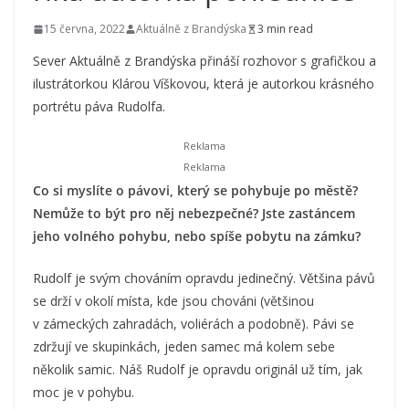
15 června, 2022
Aktuálně z Brandýska
3 min read
Sever Aktuálně z Brandýska přináší rozhovor s grafičkou a
ilustrátorkou Klárou Víškovou, která je autorkou krásného
portrétu páva Rudolfa.
Co si myslíte o pávovi, který se pohybuje po městě?
Nemůže to být pro něj nebezpečné? Jste zastáncem
jeho volného pohybu, nebo spíše pobytu na zámku?
Rudolf je svým chováním opravdu jedinečný. Většina pávů
se drží v okolí místa, kde jsou chováni (většinou
v zámeckých zahradách, voliérách a podobně). Pávi se
zdržují ve skupinkách, jeden samec má kolem sebe
několik samic. Náš Rudolf je opravdu originál už tím, jak
moc je v pohybu.