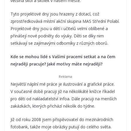
většina škol a školek v našem městě.
Tyto projektové dny jsou hrazeny z dotací, což
zprostředkovává místní akční skupina MAS Střední Polabí.
Projektové dny jsou u dětí i učitelů velmi oblíbené a
přinášejí nové podněty do výuky. Děti se díky nim
setkávají se zajímavými odborníky z různých oborů.
Kde se mohou lidé s Vašimi pracemi setkat a na čem
nejraději pracuje? Jaké motivy máte nejraději?
Největší náplní mé práce je ilustrování a grafické práce.
V současné době pracuji již na několikáté knížce říkadel
pro děti od nakladatelství Infoa. Dále pracuji na menších
zakázkách, kterých přichází několik do týdne.
Již od roku 2008 jsem přispěvovatel do mezinárodních
fotobank, takže moje obrázky putují do celého světa.