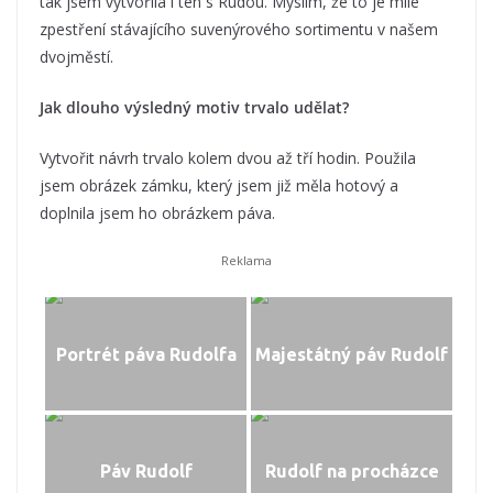
tak jsem vytvořila i ten s Rudou. Myslím, že to je milé
zpestření stávajícího suvenýrového sortimentu v našem
dvojměstí.
Jak dlouho výsledný motiv trvalo udělat?
Vytvořit návrh trvalo kolem dvou až tří hodin. Použila
jsem obrázek zámku, který jsem již měla hotový a
doplnila jsem ho obrázkem páva.
Portrét páva Rudolfa
Majestátný páv Rudolf
Páv Rudolf
Rudolf na procházce