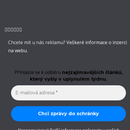
Chcete mít u nás reklamu?
Veškeré informace o inzerci
na webu.
Přihlaste se k odběru
nejzajímavějších článků,
který vyšly v uplynulém týdnu.