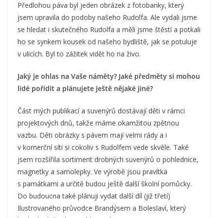
Předlohou páva byl jeden obrázek z fotobanky, který
jsem upravila do podoby našeho Rudolfa. Ale vydali jsme
se hledat i skutečného Rudolfa a měli jsme štěstí a potkali
ho se synkem kousek od našeho bydliště, jak se potuluje
v ulicích. Byl to zážitek vidět ho na živo.
Jaký je ohlas na Vaše náměty? Jaké předměty si mohou
lidé pořídit a plánujete ještě nějaké jiné?
Část mých publikací a suvenýrů dostávají děti v rámci
projektových dnů, takže máme okamžitou zpětnou
vazbu. Děti obrázky s pávem mají velmi rády a i
v komerční síti si cokoliv s Rudolfem vede skvěle. Také
jsem rozšířila sortiment drobných suvenýrů o pohlednice,
magnetky a samolepky. Ve výrobě jsou pravítka
s památkami a určitě budou ještě další školní pomůcky.
Do budoucna také plánuji vydat další díl (již třetí)
Ilustrovaného průvodce Brandýsem a Boleslaví, který