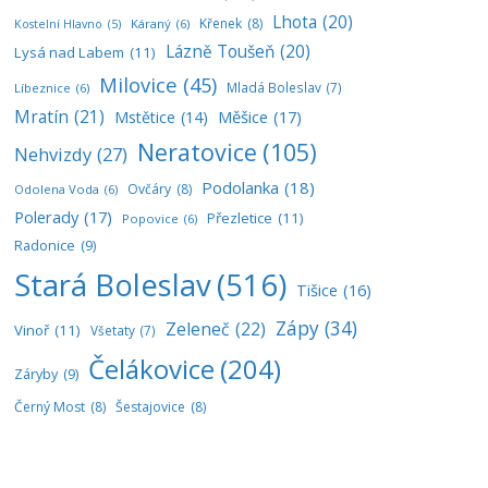
Lhota
(20)
Křenek
(8)
Káraný
(6)
Kostelní Hlavno
(5)
Lázně Toušeň
(20)
Lysá nad Labem
(11)
Milovice
(45)
Mladá Boleslav
(7)
Líbeznice
(6)
Mratín
(21)
Měšice
(17)
Mstětice
(14)
Neratovice
(105)
Nehvizdy
(27)
Podolanka
(18)
Ovčáry
(8)
Odolena Voda
(6)
Polerady
(17)
Přezletice
(11)
Popovice
(6)
Radonice
(9)
Stará Boleslav
(516)
Tišice
(16)
Zápy
(34)
Zeleneč
(22)
Vinoř
(11)
Všetaty
(7)
Čelákovice
(204)
Záryby
(9)
Černý Most
(8)
Šestajovice
(8)