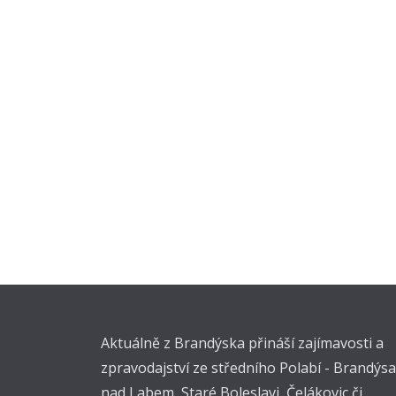
Aktuálně z Brandýska přináší zajímavosti a
zpravodajství ze středního Polabí - Brandýsa
nad Labem, Staré Boleslavi, Čelákovic či