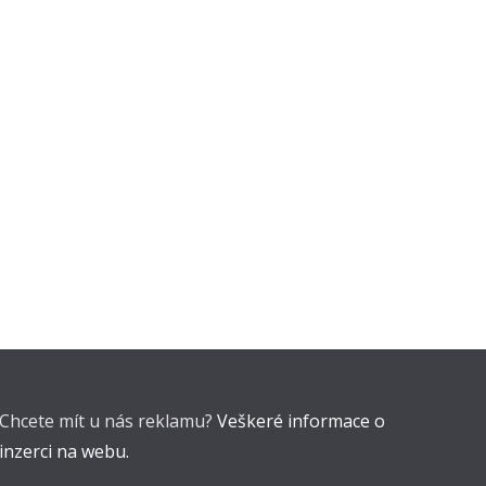
Chcete mít u nás reklamu?
Veškeré informace o
inzerci na webu.