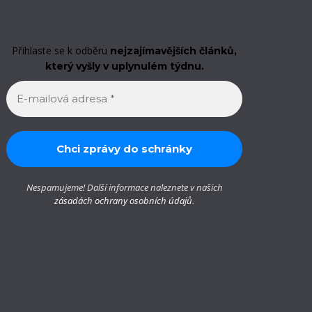
Přihlaste se k odběru
nejzajímavějších článků,
který vyšly v uplynulém týdnu.
Nespamujeme! Další informace naleznete v našich
zásadách ochrany osobních údajů
.