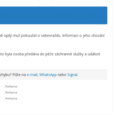
povolení na další část obchvatu Brandýsa nad Labem
lně opilý muž pokoušel o sebevraždu. Informaci o jeho chování
to byla osoba předána do péče záchranné služby a událost
 chybu? Pište na
e-mail
,
WhatsApp
nebo
Signal
.