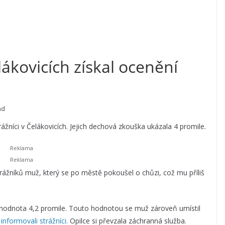
ákovicích získal ocenění
ad
rážníci v Čelákovicích. Jejich dechová zkouška ukázala 4 promile.
trážníků muž, který se po městě pokoušel o chůzi, což mu příliš
odnota 4,2 promile. Touto hodnotou se muž zároveň umístil
“
informovali strážníci.
Opilce si převzala záchranná služba.