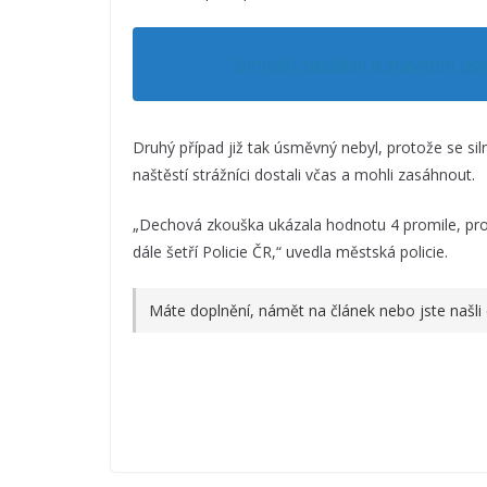
Silničáři zažádali o stavební 
Druhý případ již tak úsměvný nebyl, protože se si
naštěstí strážníci dostali včas a mohli zasáhnout.
„Dechová zkouška ukázala hodnotu 4 promile, pro
dále šetří Policie ČR,“ uvedla městská policie.
Máte doplnění, námět na článek nebo jste našli