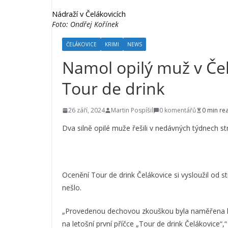
Nádraží v Čelákovicích
Foto: Ondřej Kořínek
ČELÁKOVICE
KRIMI
NEWS
Namol opilý muž v Čel
Tour de drink
26 září, 2024
Martin Pospíšil
0 komentářů
0 min re
Dva silně opilé muže řešili v nedávných týdnech st
Ocenění Tour de drink Čelákovice si vysloužil od s
nešlo.
„Provedenou dechovou zkouškou byla naměřena h
na letošní první příčce „Tour de drink Čelákovice“,