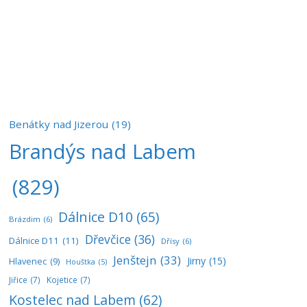
Benátky nad Jizerou
(19)
Brandýs nad Labem
(829)
Dálnice D10
(65)
Brázdim
(6)
Dřevčice
(36)
Dálnice D11
(11)
Dřísy
(6)
Jenštejn
(33)
Jirny
(15)
Hlavenec
(9)
Houštka
(5)
Jiřice
(7)
Kojetice
(7)
Kostelec nad Labem
(62)