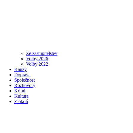
Ze zastupitelstev
Volby 2026
Volby 2022
Kauzy
Doprava
Společnost
Rozhovory
Krimi
Kultura
Z okolí