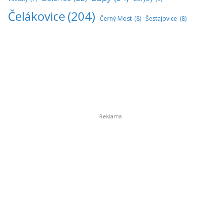
Čelákovice
(204)
Černý Most
(8)
Šestajovice
(8)