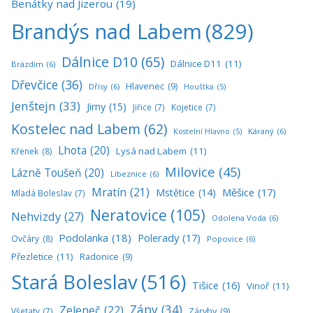
Benátky nad Jizerou
(19)
Brandýs nad Labem
(829)
Dálnice D10
(65)
Dálnice D11
(11)
Brázdim
(6)
Dřevčice
(36)
Hlavenec
(9)
Dřísy
(6)
Houštka
(5)
Jenštejn
(33)
Jirny
(15)
Jiřice
(7)
Kojetice
(7)
Kostelec nad Labem
(62)
Káraný
(6)
Kostelní Hlavno
(5)
Lhota
(20)
Lysá nad Labem
(11)
Křenek
(8)
Milovice
(45)
Lázně Toušeň
(20)
Líbeznice
(6)
Mratín
(21)
Měšice
(17)
Mstětice
(14)
Mladá Boleslav
(7)
Neratovice
(105)
Nehvizdy
(27)
Odolena Voda
(6)
Podolanka
(18)
Polerady
(17)
Ovčáry
(8)
Popovice
(6)
Přezletice
(11)
Radonice
(9)
Stará Boleslav
(516)
Tišice
(16)
Vinoř
(11)
Zápy
(34)
Zeleneč
(22)
Všetaty
(7)
Záryby
(9)