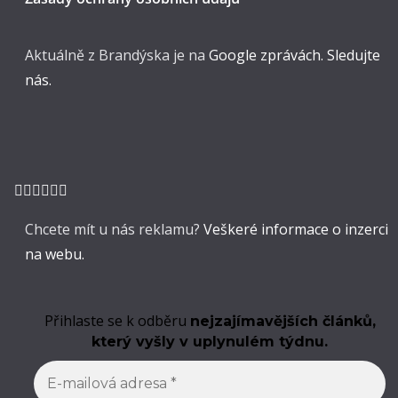
Aktuálně z Brandýska je na
Google zprávách. Sledujte
nás.
Chcete mít u nás reklamu?
Veškeré informace o inzerci
na webu.
Přihlaste se k odběru
nejzajímavějších článků,
který vyšly v uplynulém týdnu.