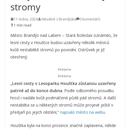
stromy
11 ledna, 2024
Aktuálně z Brandýska
0 komentářů
1 min read
Město Brandýs nad Labem – Stará Boleslav oznámilo, že
lesní cesty v Houštce budou uzavřeny několik měsíců
kvůli nestabilitě stromů po povodni. Ostrůvek je již
otevřený.
„
Lesní cesty v Lesoparku Houštka zůstanou uzavřeny
patrně až do konce dubna
. Podle odborného posudku
hrozí i nadále kvůli podmáčené půdě pád stromů. A další
nestabilita se u některých stromů může projevit ještě v
předjaří po jejich olistění,“
napsalo město na webu.
Houštka byla na konci prosince značně zaplavena, někde