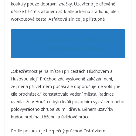
koukaly pouze dopravní značky. Uzavřeno je dřevěné
dětské hřiště s altánem až k atletickému stadionu, ale i
workoutová cesta. Asfaltová silnice je přístupná.
Kraj počítá s železnicí do Brandýsa.
Vyhlásí stavební uzávěru
„Obezřetnost je na místě i při cestách Hluchovem a
Husovou alejí. Průchod zde vysloveně zakázán není,
zejména při větrném počasí ale doporučujeme volit jiné
cíle procházek,“ konstatovalo vedení města. Radnice
uvedla, že v Houštce bylo kvůli povodním vyvráceno nebo
3
polovyvráceno zhruba 80 m
dřeva. Během uzavírky
budou probíhat těžební a úklidové práce.
Podle posudku je bezpečný průchod Ostrůvkem