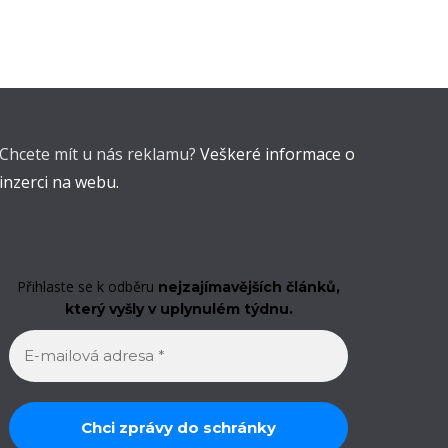
Chcete mít u nás reklamu?
Veškeré informace o
inzerci na webu.
Přihlaste se k odběru
nejzajímavějších článků,
který vyšly v uplynulém týdnu.