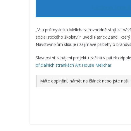
U Labe ve Staré 
„Vila průmyslníka Melichara rozhodně stojí za náv
socialistického školství?“ uvedl Patrick Zandl, kte
Návštěvníkům slibuje i zajímavé příběhy o brandýsk
Slavnostní zahájení projektu začíná v pátek odpol
oficiálních stránkách Art House Melichar.
Máte doplnění, námět na článek nebo jste našli