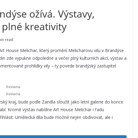
ndýse ožívá. Výstavy,
plné kreativity
min read
 Art House Melichar, který promění Melicharovu vilu v Brandýse
in zde vypukne odpoledne a večer plný kulturních akcí, výstav a
mentované prohlídky vily – ty povede brandýský zastupitel
ský kraj, bude podle Zandla sloužit jako letní galerie do konce
abí. Kromě výstav nabídne Art House Melichar i řadu
lásit. Umělecká díla bude možné nejen obdivovat, ale i