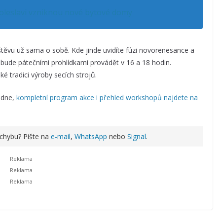
Boleslavi vzniknou nové bytové domy
štěvu už sama o sobě. Kde jinde uvidíte fúzi novorenesance a
rý bude pátečními prohlídkami provádět v 16 a 18 hodin.
é tradici výroby secích strojů.
edne,
kompletní program akce i přehled workshopů najdete na
 chybu? Pište na
e-mail
,
WhatsApp
nebo
Signal
.