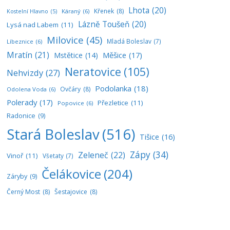
Lhota
(20)
Křenek
(8)
Káraný
(6)
Kostelní Hlavno
(5)
Lázně Toušeň
(20)
Lysá nad Labem
(11)
Milovice
(45)
Mladá Boleslav
(7)
Líbeznice
(6)
Mratín
(21)
Měšice
(17)
Mstětice
(14)
Neratovice
(105)
Nehvizdy
(27)
Podolanka
(18)
Ovčáry
(8)
Odolena Voda
(6)
Polerady
(17)
Přezletice
(11)
Popovice
(6)
Radonice
(9)
Stará Boleslav
(516)
Tišice
(16)
Zápy
(34)
Zeleneč
(22)
Vinoř
(11)
Všetaty
(7)
Čelákovice
(204)
Záryby
(9)
Černý Most
(8)
Šestajovice
(8)