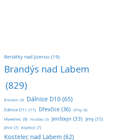
Benátky nad Jizerou
(19)
Brandýs nad Labem
(829)
Dálnice D10
(65)
Brázdim
(6)
Dřevčice
(36)
Dálnice D11
(11)
Dřísy
(6)
Jenštejn
(33)
Jirny
(15)
Hlavenec
(9)
Houštka
(5)
Jiřice
(7)
Kojetice
(7)
Kostelec nad Labem
(62)