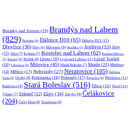
Brandýs nad Labem
Benátky nad Jizerou
(19)
(829)
Dálnice D10
(65)
Dálnice D11
(11)
Brázdim
(6)
Dřevčice
(36)
Jenštejn
(33)
Jirny
Hlavenec
(9)
Dřísy
(6)
Houštka
(5)
Kostelec nad Labem
(62)
(15)
Jiřice
(7)
Kojetice
(7)
Kostelní Hlavno
Lhota
(20)
Lázně Toušeň
Lysá nad Labem
(11)
Křenek
(8)
Káraný
(6)
(5)
Milovice
(45)
(20)
Mratín
(21)
Mstětice
Líbeznice
(6)
Mladá Boleslav
(7)
Neratovice
(105)
Nehvizdy
(27)
(14)
Měšice
(17)
Odolena
Podolanka
(18)
Polerady
(17)
Přezletice
(11)
Ovčáry
(8)
Voda
(6)
Popovice
(6)
Stará Boleslav
(516)
Tišice
(16)
Vinoř
(11)
Radonice
(9)
Čelákovice
Zápy
(34)
Zeleneč
(22)
Záryby
(9)
Všetaty
(7)
(204)
Černý Most
(8)
Šestajovice
(8)