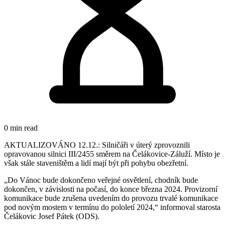
0 min read
AKTUALIZOVÁNO 12.12.: Silničáři v úterý zprovoznili
opravovanou silnici III/2455 směrem na Čelákovice-Záluží. Místo je
však stále staveništěm a lidí mají být při pohybu obezřetní.
„Do Vánoc bude dokončeno veřejné osvětlení, chodník bude
dokončen, v závislosti na počasí, do konce března 2024. Provizorní
komunikace bude zrušena uvedením do provozu trvalé komunikace
pod novým mostem v termínu do pololetí 2024,“ informoval starosta
Čelákovic Josef Pátek (ODS).