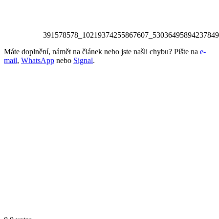
391578578_10219374255867607_53036495894237849
Máte doplnění, námět na článek nebo jste našli chybu? Pište na
e-
mail
,
WhatsApp
nebo
Signal
.