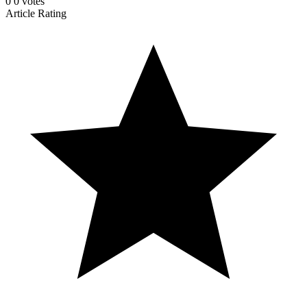
0
0
votes
Article Rating