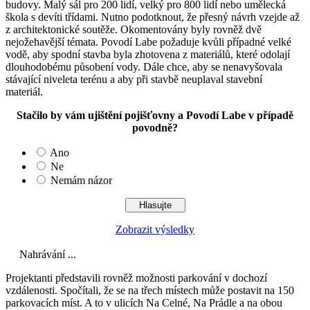
budovy. Malý sál pro 200 lidí, velký pro 800 lidí nebo umělecká
škola s devíti třídami. Nutno podotknout, že přesný návrh vzejde až
z architektonické soutěže. Okomentovány byly rovněž dvě
nejožehavější témata. Povodí Labe požaduje kvůli případné velké
vodě, aby spodní stavba byla zhotovena z materiálů, které odolají
dlouhodobému působení vody. Dále chce, aby se nenavyšovala
stávající niveleta terénu a aby při stavbě neuplaval stavební
materiál.
Stačilo by vám ujištění pojišťovny a Povodí Labe v případě
povodně?
Ano
Ne
Nemám názor
Zobrazit výsledky
Nahrávání ...
Projektanti představili rovněž možnosti parkování v dochozí
vzdálenosti. Spočítali, že se na třech místech může postavit na 150
parkovacích míst. A to v ulicích Na Celné, Na Prádle a na obou