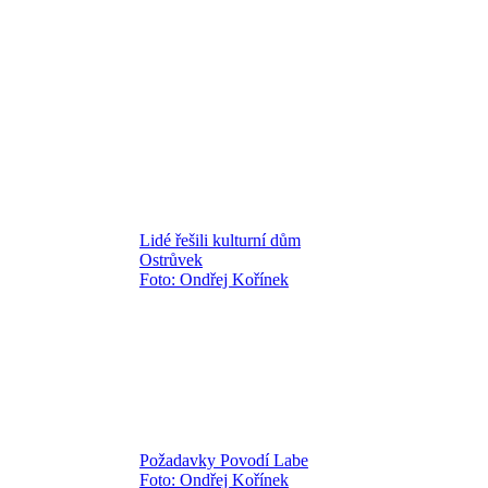
Lidé řešili kulturní dům
Ostrůvek
Foto: Ondřej Kořínek
Požadavky Povodí Labe
Foto: Ondřej Kořínek