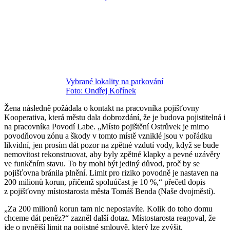
Vybrané lokality na parkování
Foto: Ondřej Kořínek
Žena následně požádala o kontakt na pracovníka pojišťovny
Kooperativa, která městu dala dobrozdání, že je budova pojistitelná i
na pracovníka Povodí Labe. „Místo pojištění Ostrůvek je mimo
povodňovou zónu a škody v tomto místě vzniklé jsou v pořádku
likvidní, jen prosím dát pozor na zpětné vzdutí vody, když se bude
nemovitost rekonstruovat, aby byly zpětné klapky a pevné uzávěry
ve funkčním stavu. To by mohl být jediný důvod, proč by se
pojišťovna bránila plnění. Limit pro riziko povodně je nastaven na
200 milionů korun, přičemž spoluúčast je 10 %,“ přečetl dopis
z pojišťovny místostarosta města Tomáš Benda (Naše dvojměstí).
„Za 200 milionů korun tam nic nepostavíte. Kolik do toho domu
chceme dát peněz?“ zazněl další dotaz. Místostarosta reagoval, že
jde o nynější limit na pojistné smlouvě, který lze zvýšit.