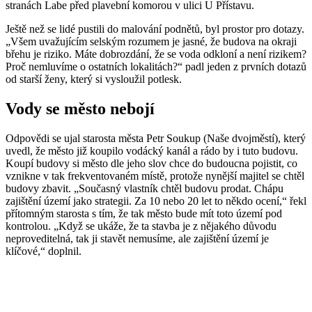
stranách Labe před plavební komorou v ulici U Přístavu.
Ještě než se lidé pustili do malování podnětů, byl prostor pro dotazy.
„Všem uvažujícím selským rozumem je jasné, že budova na okraji
břehu je riziko. Máte dobrozdání, že se voda odkloní a není rizikem?
Proč nemluvíme o ostatních lokalitách?“ padl jeden z prvních dotazů
od starší ženy, který si vysloužil potlesk.
Vody se město nebojí
Odpovědi se ujal starosta města Petr Soukup (Naše dvojměstí), který
uvedl, že město již koupilo vodácký kanál a rádo by i tuto budovu.
Koupí budovy si město dle jeho slov chce do budoucna pojistit, co
vznikne v tak frekventovaném místě, protože nynější majitel se chtěl
budovy zbavit. „Současný vlastník chtěl budovu prodat. Chápu
zajištění území jako strategii. Za 10 nebo 20 let to někdo ocení,“ řekl
přítomným starosta s tím, že tak město bude mít toto území pod
kontrolou. „Když se ukáže, že ta stavba je z nějakého důvodu
neproveditelná, tak ji stavět nemusíme, ale zajištění území je
klíčové,“ doplnil.