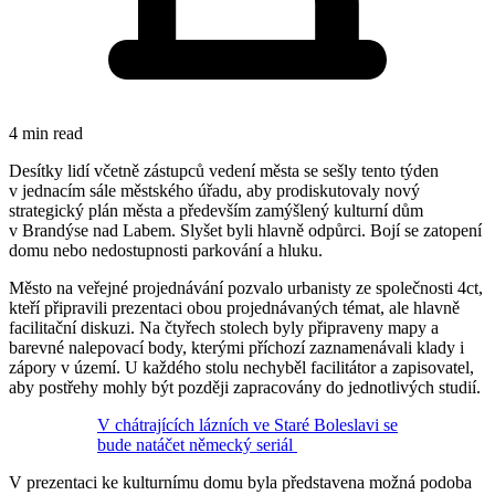
4 min read
Desítky lidí včetně zástupců vedení města se sešly tento týden
v jednacím sále městského úřadu, aby prodiskutovaly nový
strategický plán města a především zamýšlený kulturní dům
v Brandýse nad Labem. Slyšet byli hlavně odpůrci. Bojí se zatopení
domu nebo nedostupnosti parkování a hluku.
Město na veřejné projednávání pozvalo urbanisty ze společnosti 4ct,
kteří připravili prezentaci obou projednávaných témat, ale hlavně
facilitační diskuzi. Na čtyřech stolech byly připraveny mapy a
barevné nalepovací body, kterými příchozí zaznamenávali klady i
zápory v území. U každého stolu nechyběl facilitátor a zapisovatel,
aby postřehy mohly být později zapracovány do jednotlivých studií.
V chátrajících lázních ve Staré Boleslavi se
bude natáčet německý seriál
V prezentaci ke kulturnímu domu byla představena možná podoba