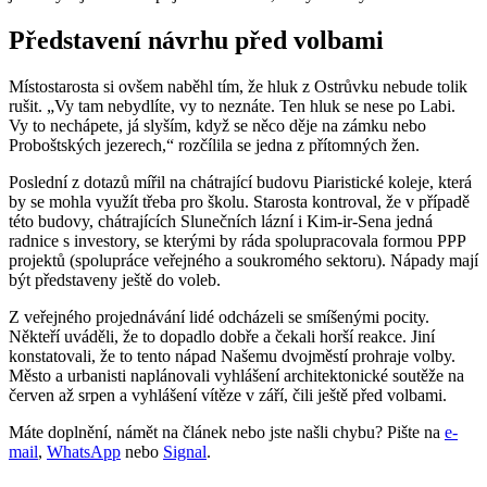
Představení návrhu před volbami
Místostarosta si ovšem naběhl tím, že hluk z Ostrůvku nebude tolik
rušit. „Vy tam nebydlíte, vy to neznáte. Ten hluk se nese po Labi.
Vy to nechápete, já slyším, když se něco děje na zámku nebo
Proboštských jezerech,“ rozčílila se jedna z přítomných žen.
Poslední z dotazů mířil na chátrající budovu Piaristické koleje, která
by se mohla využít třeba pro školu. Starosta kontroval, že v případě
této budovy, chátrajících Slunečních lázní i Kim-ir-Sena jedná
radnice s investory, se kterými by ráda spolupracovala formou PPP
projektů (spolupráce veřejného a soukromého sektoru). Nápady mají
být představeny ještě do voleb.
Z veřejného projednávání lidé odcházeli se smíšenými pocity.
Někteří uváděli, že to dopadlo dobře a čekali horší reakce. Jiní
konstatovali, že to tento nápad Našemu dvojměstí prohraje volby.
Město a urbanisti naplánovali vyhlášení architektonické soutěže na
červen až srpen a vyhlášení vítěze v září, čili ještě před volbami.
Máte doplnění, námět na článek nebo jste našli chybu? Pište na
e-
mail
,
WhatsApp
nebo
Signal
.