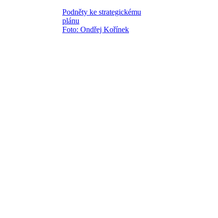
Podněty ke strategickému
plánu
Foto: Ondřej Kořínek