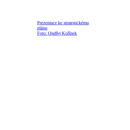
Prezentace ke strategickému
plánu
Foto: Ondřej Kořínek