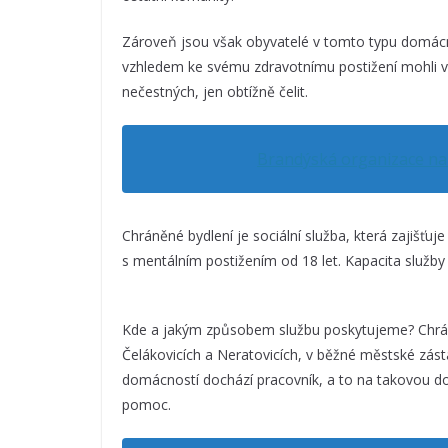
Zároveň jsou však obyvatelé v tomto typu domácnos
vzhledem ke svému zdravotnímu postižení mohli v bě
nečestných, jen obtížně čelit.
Brandýská organizace nab
Chráněné bydlení je sociální služba, která zajišťuj
s mentálním postižením od 18 let. Kapacita služby
Kde a jakým způsobem službu poskytujeme? Chrán
Čelákovicích a Neratovicích, v běžné městské zás
domácností dochází pracovník, a to na takovou d
pomoc.