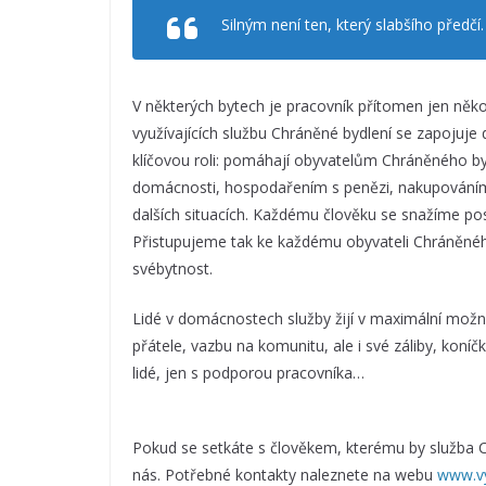
Silným není ten, který slabšího předč
V některých bytech je pracovník přítomen jen někol
využívajících službu Chráněné bydlení se zapojuje
klíčovou roli: pomáhají obyvatelům Chráněného b
domácnosti, hospodařením s penězi, nakupováním, 
dalších situacích. Každému člověku se snažíme po
Přistupujeme tak ke každému obyvateli Chráněného
svébytnost.
Lidé v domácnostech služby žijí v maximální možn
přátele, vazbu na komunitu, ale i své záliby, koníč
lidé, jen s podporou pracovníka…
Pokud se setkáte s člověkem, kterému by služba 
nás. Potřebné kontakty naleznete na webu
www.vy