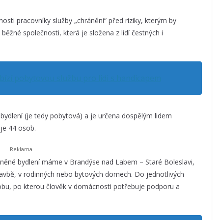
ti pracovníky služby „chráněni“ před riziky, kterým by
žné společnosti, která je složena z lidí čestných i
ízí pobytovou službu pro lidi s handicapem
e bydlení (je tedy pobytová) a je určena dospělým lidem
 je 44 osob.
ěné bydlení máme v Brandýse nad Labem – Staré Boleslavi,
tavbě, v rodinných nebo bytových domech. Do jednotlivých
obu, po kterou člověk v domácnosti potřebuje podporu a