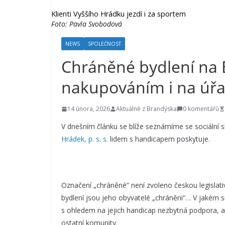
Klienti Vyššího Hrádku jezdí i za sportem
Foto: Pavla Svobodová
NEWS
SPOLEČNOST
Chráněné bydlení na
nakupováním i na úř
14 února, 2026
Aktuálně z Brandýska
0 komentářů
V dnešním článku se blíže seznámíme se sociální 
Hrádek, p. s. s.
lidem s handicapem poskytuje.
Označení „chráněné“ není zvoleno českou legislati
bydlení jsou jeho obyvatelé „chráněni“… V jakém
s ohledem na jejich handicap nezbytná podpora, a
ostatní komunity.