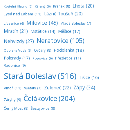
Lhota
(20)
Křenek
(8)
Káraný
(6)
Kostelní Hlavno
(5)
Lázně Toušeň
(20)
Lysá nad Labem
(11)
Milovice
(45)
Mladá Boleslav
(7)
Líbeznice
(6)
Mratín
(21)
Měšice
(17)
Mstětice
(14)
Neratovice
(105)
Nehvizdy
(27)
Podolanka
(18)
Ovčáry
(8)
Odolena Voda
(6)
Polerady
(17)
Přezletice
(11)
Popovice
(6)
Radonice
(9)
Stará Boleslav
(516)
Tišice
(16)
Zápy
(34)
Zeleneč
(22)
Vinoř
(11)
Všetaty
(7)
Čelákovice
(204)
Záryby
(9)
Černý Most
(8)
Šestajovice
(8)