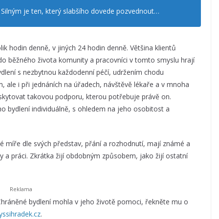
í. Silným je ten, který slabšího dovede pozvednout…
ik hodin denně, v jiných 24 hodin denně. Většina klientů
 do běžného života komunity a pracovníci v tomto smyslu hrají
ydlení s nezbytnou každodenní péčí, udržením chodu
ale i při jednáních na úřadech, návštěvě lékaře a v mnoha
skytovat takovou podporu, kterou potřebuje právě on.
 bydlení individuálně, s ohledem na jeho osobitost a
é míře dle svých představ, přání a rozhodnutí, mají známé a
ky a práci. Zkrátka žijí obdobným způsobem, jako žijí ostatní
Chráněné bydlení mohla v jeho životě pomoci, řekněte mu o
ssihradek.cz
.