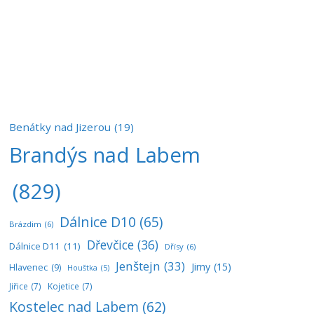
Benátky nad Jizerou
(19)
Brandýs nad Labem
(829)
Dálnice D10
(65)
Brázdim
(6)
Dřevčice
(36)
Dálnice D11
(11)
Dřísy
(6)
Jenštejn
(33)
Jirny
(15)
Hlavenec
(9)
Houštka
(5)
Jiřice
(7)
Kojetice
(7)
Kostelec nad Labem
(62)