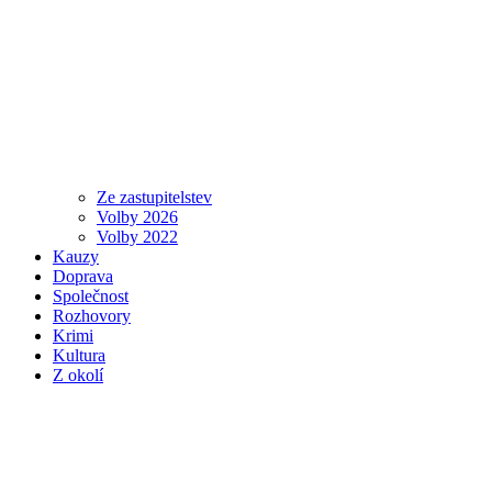
Ze zastupitelstev
Volby 2026
Volby 2022
Kauzy
Doprava
Společnost
Rozhovory
Krimi
Kultura
Z okolí