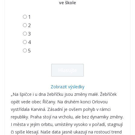
ve škole
1
2
3
4
5
Zobrazit výsledky
„Na špičce i u dna žebříčku jsou změny malé. Žebříček
opět vede obec Říčany. Na druhém konci Orlovou
vystřídala Karviná. Zásadní je ovšem pohyb v rámci
republiky. Praha stojí na vrcholu, ale bez dynamiky změny.
I města v jejím orbitu, umístěny vysoko v pořadí, stagnují
či spíše klesají. Naše data jasně ukazují na rostoucí trend