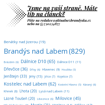
Benátky nad Jizerou
(19)
Brandýs nad Labem
(829)
Dálnice D10
(65)
Dálnice D11
(11)
Brázdim
(6)
Dřevčice
(36)
Hlavenec
(9)
Dřísy
(6)
Houštka
(5)
Jenštejn
(33)
Jirny
(15)
Jiřice
(7)
Kojetice
(7)
Kostelec nad Labem
(62)
Káraný
(6)
Kostelní Hlavno
(5)
Lhota
(20)
Lysá nad Labem
(11)
Křenek
(8)
Milovice
(45)
Lázně Toušeň
(20)
Líbeznice
(6)
Mratín
(21)
Měšice
(17)