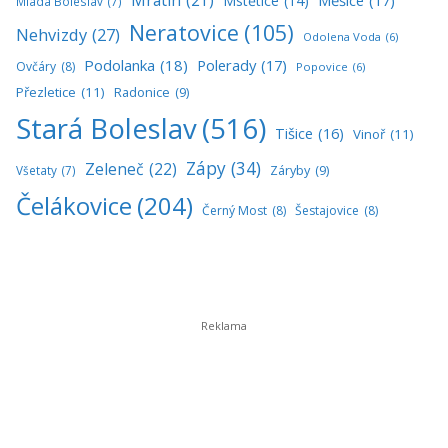
Mstětice
(14)
Mladá Boleslav
(7)
Neratovice
(105)
Nehvizdy
(27)
Odolena Voda
(6)
Podolanka
(18)
Polerady
(17)
Ovčáry
(8)
Popovice
(6)
Přezletice
(11)
Radonice
(9)
Stará Boleslav
(516)
Tišice
(16)
Vinoř
(11)
Zápy
(34)
Zeleneč
(22)
Všetaty
(7)
Záryby
(9)
Čelákovice
(204)
Černý Most
(8)
Šestajovice
(8)