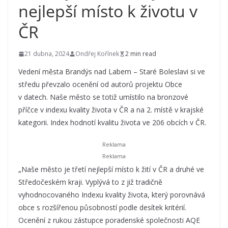
nejlepší místo k životu v
ČR
21 dubna, 2024
Ondřej Kořínek
2 min read
Vedení města Brandýs nad Labem – Staré Boleslavi si ve
středu převzalo ocenění od autorů projektu Obce
v datech. Naše město se totiž umístilo na bronzové
příčce v indexu kvality života v ČR a na 2. místě v krajské
kategorii. Index hodnotí kvalitu života ve 206 obcích v ČR.
„Naše město je třetí nejlepší místo k žití v ČR a druhé ve
Středočeském kraji. Vyplývá to z již tradičně
vyhodnocovaného Indexu kvality života, který porovnává
obce s rozšířenou působností podle desítek kritérií.
Ocenění z rukou zástupce poradenské společnosti AQE