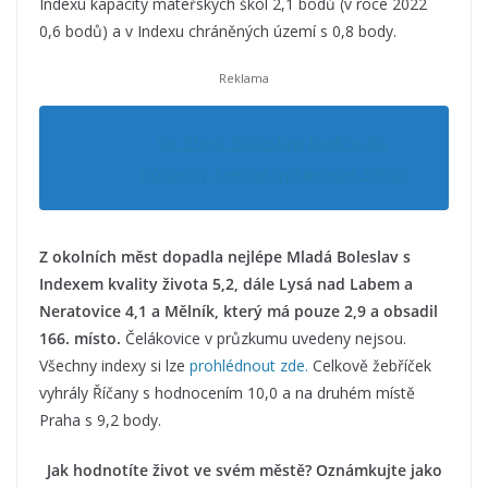
Indexu kapacity mateřských škol 2,1 bodů (v roce 2022
0,6 bodů) a v Indexu chráněných území s 0,8 body.
Ve Staré Boleslavi budou do
poloviny května opravovat silnici
Z okolních měst dopadla nejlépe Mladá Boleslav s
Indexem kvality života 5,2, dále Lysá nad Labem a
Neratovice 4,1 a Mělník, který má pouze 2,9 a obsadil
166. místo.
Čelákovice v průzkumu uvedeny nejsou.
Všechny indexy si lze
prohlédnout zde.
Celkově žebříček
vyhrály Říčany s hodnocením 10,0 a na druhém místě
Praha s 9,2 body.
Jak hodnotíte život ve svém městě? Oznámkujte jako