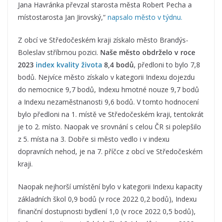
Jana Havránka převzal starosta města Robert Pecha a
místostarosta Jan Jirovský,“
napsalo město v týdnu.
Z obcí ve Středočeském kraji získalo město Brandýs-
Boleslav stříbrnou pozici.
Naše město obdrželo v roce
2023
index kvality života
8,4 bodů
, předloni to bylo 7,8
bodů. Nejvíce město získalo v kategorii Indexu dojezdu
do nemocnice 9,7 bodů, Indexu hmotné nouze 9,7 bodů
a Indexu nezaměstnanosti 9,6 bodů. V tomto hodnocení
bylo předloni na 1. místě ve Středočeském kraji, tentokrát
je to 2. místo. Naopak ve srovnání s celou ČR si polepšilo
z 5. místa na 3. Dobře si město vedlo i v indexu
dopravních nehod, je na 7. příčce z obcí ve Středočeském
kraji.
Naopak nejhorší umístění bylo v kategorii Indexu kapacity
základních škol 0,9 bodů (v roce 2022 0,2 bodů), Indexu
finanční dostupnosti bydlení 1,0 (v roce 2022 0,5 bodů),