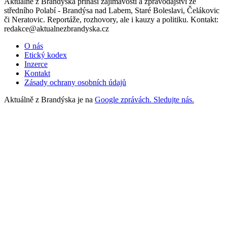
Aktuálně z Brandýska přináší zajímavosti a zpravodajství ze
středního Polabí - Brandýsa nad Labem, Staré Boleslavi, Čelákovic
či Neratovic. Reportáže, rozhovory, ale i kauzy a politiku. Kontakt:
redakce@aktualnezbrandyska.cz
O nás
Etický kodex
Inzerce
Kontakt
Zásady ochrany osobních údajů
Aktuálně z Brandýska je na
Google zprávách. Sledujte nás.