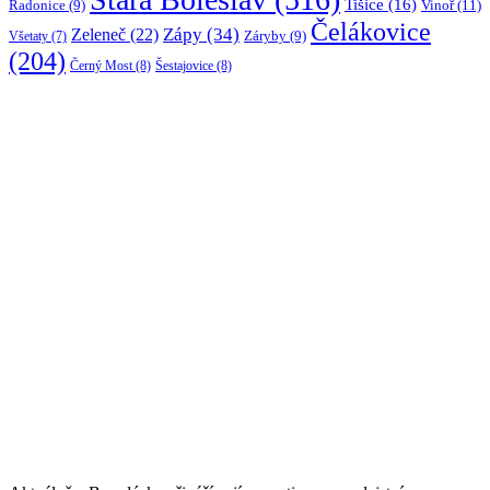
Tišice
(16)
Vinoř
(11)
Radonice
(9)
Čelákovice
Zápy
(34)
Zeleneč
(22)
Záryby
(9)
Všetaty
(7)
(204)
Černý Most
(8)
Šestajovice
(8)