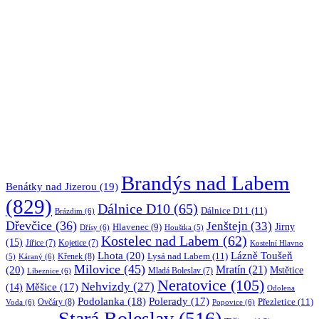
Brandýs nad Labem
Benátky nad Jizerou
(19)
(829)
Dálnice D10
(65)
Dálnice D11
(11)
Brázdim
(6)
Dřevčice
(36)
Jenštejn
(33)
Jirny
Hlavenec
(9)
Dřísy
(6)
Houštka
(5)
Kostelec nad Labem
(62)
(15)
Jiřice
(7)
Kojetice
(7)
Kostelní Hlavno
Lhota
(20)
Lázně Toušeň
Lysá nad Labem
(11)
Křenek
(8)
Káraný
(6)
(5)
Milovice
(45)
(20)
Mratín
(21)
Mstětice
Líbeznice
(6)
Mladá Boleslav
(7)
Neratovice
(105)
Nehvizdy
(27)
(14)
Měšice
(17)
Odolena
Podolanka
(18)
Polerady
(17)
Přezletice
(11)
Ovčáry
(8)
Voda
(6)
Popovice
(6)
Stará Boleslav
(516)