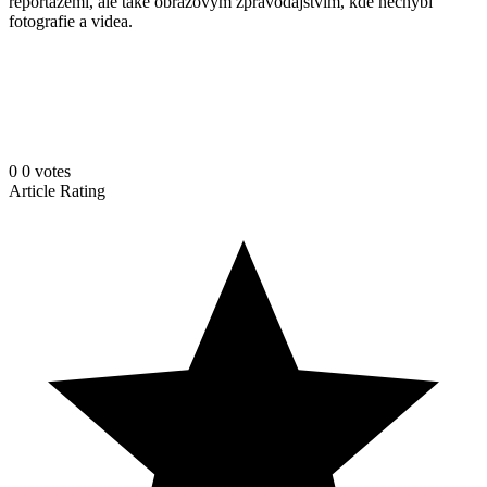
reportážemi, ale také obrazovým zpravodajstvím, kde nechybí
fotografie a videa.
0
0
votes
Article Rating