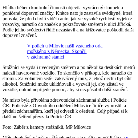
Hlídka během kontrolní činnosti objevila vyvrácený sloupek a
poničené dopravní značky. Krátce nato je zastavila svědkyně, která
popsala, že před chvílí viděla auto, jak ve vysoké rychlosti vyjelo z
vozovky, narazilo do značek a pokračovalo směrem k ulici Jiřická.
Podle jejího svědectví řidič nezastavil a na křižovatce poškodil další
dopravní značení.
V polích u Milovic našli vzácného orla
mořského z Německa. Skončil
v záchranné stanici
Strážníci se vydali uvedeným směrem a po několika desítkách metrů
nalezli havarované vozidlo. To skončilo v příkopu, kde narazilo do
stromu. Za volantem seděl zakrvácený muž, z jehož dechu byl cítit
alkohol. Strážníci muže uklidňovali a vyzvali jej, aby zůstal ve
vozidle, dokud nepřijede pomoc, aby si nezpůsobil další zranění.
Na místo byla přivolána zdravotnická záchranná služba i Policie
ČR. Policisté z Obvodního oddělení Milovice řidiče vyprostili a
předali záchranářům, kteří jej odvezli k ošetření. Celý případ si k
dalšímu šetření převzala Policie ČR.
Foto: Záběr z kamery strážníků, MP Milovice
Máte doplnění, námět na článek nebo jste našli chybu? Pište na
e-