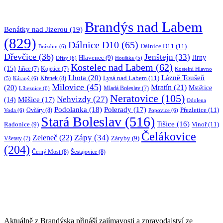
Brandýs nad Labem
Benátky nad Jizerou
(19)
(829)
Dálnice D10
(65)
Dálnice D11
(11)
Brázdim
(6)
Dřevčice
(36)
Jenštejn
(33)
Jirny
Hlavenec
(9)
Dřísy
(6)
Houštka
(5)
Kostelec nad Labem
(62)
(15)
Jiřice
(7)
Kojetice
(7)
Kostelní Hlavno
Lhota
(20)
Lázně Toušeň
Lysá nad Labem
(11)
Křenek
(8)
Káraný
(6)
(5)
Milovice
(45)
(20)
Mratín
(21)
Mstětice
Líbeznice
(6)
Mladá Boleslav
(7)
Neratovice
(105)
Nehvizdy
(27)
(14)
Měšice
(17)
Odolena
Podolanka
(18)
Polerady
(17)
Přezletice
(11)
Ovčáry
(8)
Voda
(6)
Popovice
(6)
Stará Boleslav
(516)
Tišice
(16)
Vinoř
(11)
Radonice
(9)
Čelákovice
Zápy
(34)
Zeleneč
(22)
Záryby
(9)
Všetaty
(7)
(204)
Černý Most
(8)
Šestajovice
(8)
Aktuálně z Brandýska přináší zajímavosti a zpravodajství ze