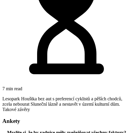
7 min read
Lesopark Houštka bez aut s preferencí cyklistů a pěších chodců,
zcela nebourat Sluneční lázně a nestavět v území kulturní dům.
Takové závěry
Ankety
Myslíte si, že by radnice měly zveřejňovat všechny faktury?