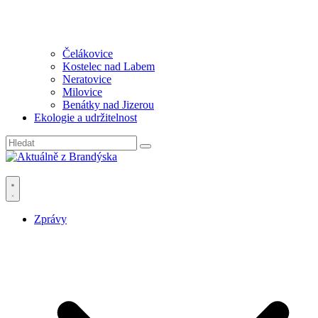
Čelákovice
Kostelec nad Labem
Neratovice
Milovice
Benátky nad Jizerou
Ekologie a udržitelnost
Zprávy