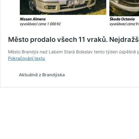
Město prodalo všech 11 vraků. Nejdražš
Město Brandýs nad Labem Stará Boleslav tento týden úspěšně pr
Město
Pokračování textu
prodalo
všech
Aktuálně z Brandýska
11
vraků.
Nejdražší
byla
Škoda
Octavia