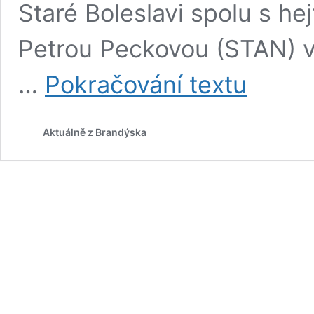
Staré Boleslavi spolu s h
Petrou Peckovou (STAN) v
Město
…
Pokračování textu
představilo
vizualizaci
zvedací
Aktuálně z Brandýska
lávky
přes
plavební
komoru
ve
Staré
Boleslavi