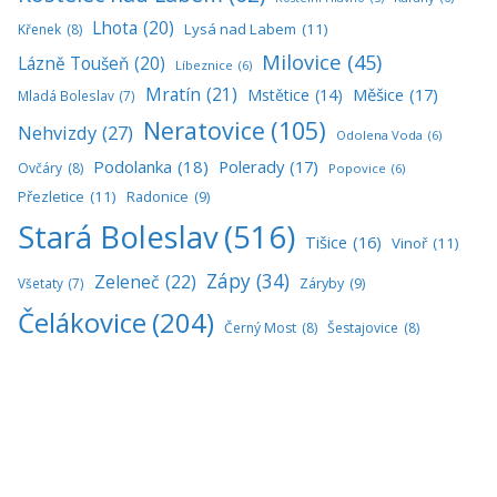
Lhota
(20)
Lysá nad Labem
(11)
Křenek
(8)
Milovice
(45)
Lázně Toušeň
(20)
Líbeznice
(6)
Mratín
(21)
Měšice
(17)
Mstětice
(14)
Mladá Boleslav
(7)
Neratovice
(105)
Nehvizdy
(27)
Odolena Voda
(6)
Podolanka
(18)
Polerady
(17)
Ovčáry
(8)
Popovice
(6)
Přezletice
(11)
Radonice
(9)
Stará Boleslav
(516)
Tišice
(16)
Vinoř
(11)
Zápy
(34)
Zeleneč
(22)
Všetaty
(7)
Záryby
(9)
Čelákovice
(204)
Černý Most
(8)
Šestajovice
(8)