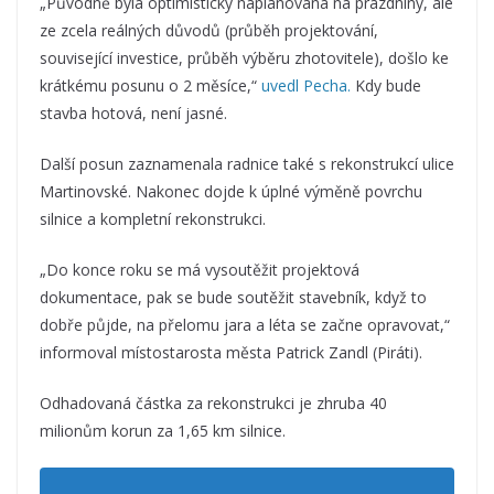
„Původně byla optimisticky naplánovaná na prázdniny, ale
ze zcela reálných důvodů (průběh projektování,
související investice, průběh výběru zhotovitele), došlo ke
krátkému posunu o 2 měsíce,“
uvedl Pecha.
Kdy bude
stavba hotová, není jasné.
Další posun zaznamenala radnice také s rekonstrukcí ulice
Martinovské. Nakonec dojde k úplné výměně povrchu
silnice a kompletní rekonstrukci.
„Do konce roku se má vysoutěžit projektová
dokumentace, pak se bude soutěžit stavebník, když to
dobře půjde, na přelomu jara a léta se začne opravovat,“
informoval místostarosta města Patrick Zandl (Piráti).
Odhadovaná částka za rekonstrukci je zhruba 40
milionům korun za 1,65 km silnice.