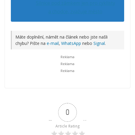
Silnice pod zámkem jen pro cyklisty
a chodce, zvažuje město
Máte doplnění, námět na článek nebo jste našli
chybu? Pište na
e-mail
,
WhatsApp
nebo
Signal
.
0
Article Rating