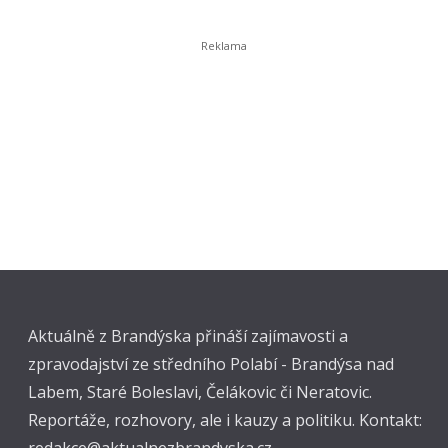
Aktuálně z Brandýska přináší zajímavosti a
zpravodajství ze středního Polabí - Brandýsa nad
Labem, Staré Boleslavi, Čelákovic či Neratovic.
Reportáže, rozhovory, ale i kauzy a politiku. Kontakt: