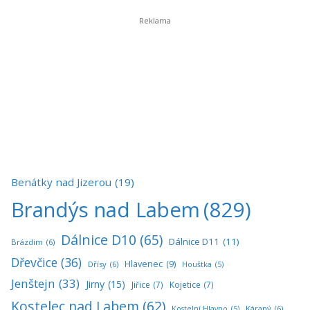
Benátky nad Jizerou
(19)
Brandýs nad Labem
(829)
Dálnice D10
(65)
Dálnice D11
(11)
Brázdim
(6)
Dřevčice
(36)
Hlavenec
(9)
Dřísy
(6)
Houštka
(5)
Jenštejn
(33)
Jirny
(15)
Jiřice
(7)
Kojetice
(7)
Kostelec nad Labem
(62)
Káraný
(6)
Kostelní Hlavno
(5)