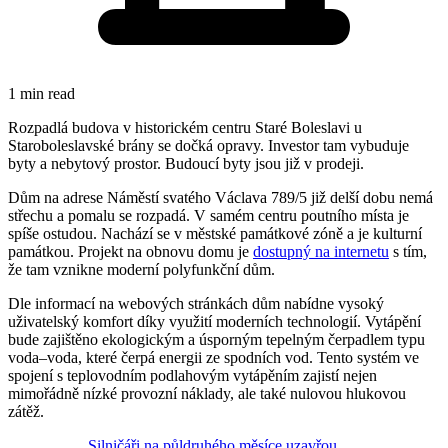
1 min read
Rozpadlá budova v historickém centru Staré Boleslavi u
Staroboleslavské brány se dočká opravy. Investor tam vybuduje
byty a nebytový prostor. Budoucí byty jsou již v prodeji.
Dům na adrese Náměstí svatého Václava 789/5 již delší dobu nemá
střechu a pomalu se rozpadá. V samém centru poutního místa je
spíše ostudou. Nachází se v městské památkové zóně a je kulturní
památkou. Projekt na obnovu domu je
dostupný na internetu
s tím,
že tam vznikne moderní polyfunkční dům.
Dle informací na webových stránkách dům nabídne vysoký
uživatelský komfort díky využití moderních technologií. Vytápění
bude zajištěno ekologickým a úsporným tepelným čerpadlem typu
voda–voda, které čerpá energii ze spodních vod. Tento systém ve
spojení s teplovodním podlahovým vytápěním zajistí nejen
mimořádně nízké provozní náklady, ale také nulovou hlukovou
zátěž.
Silničáři na půldruhého měsíce uzavřou