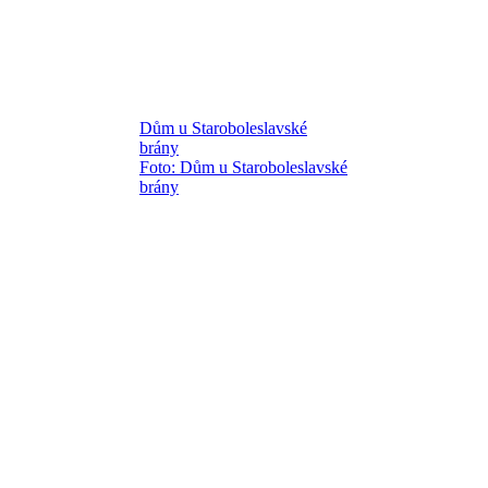
Dům u Staroboleslavské
brány
Foto: Dům u Staroboleslavské
brány