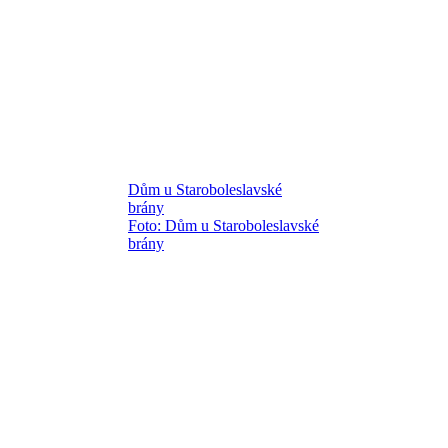
Dům u Staroboleslavské
brány
Foto: Dům u Staroboleslavské
brány