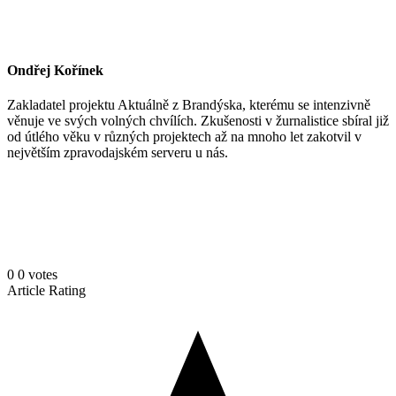
Ondřej Kořínek
Zakladatel projektu Aktuálně z Brandýska, kterému se intenzivně
věnuje ve svých volných chvílích. Zkušenosti v žurnalistice sbíral již
od útlého věku v různých projektech až na mnoho let zakotvil v
největším zpravodajském serveru u nás.
0
0
votes
Article Rating