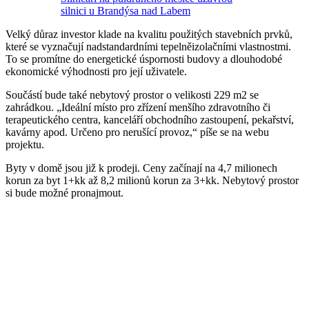
silnici u Brandýsa nad Labem
Velký důraz investor klade na kvalitu použitých stavebních prvků,
které se vyznačují nadstandardními tepelněizolačními vlastnostmi.
To se promítne do energetické úspornosti budovy a dlouhodobé
ekonomické výhodnosti pro její uživatele.
Součástí bude také nebytový prostor o velikosti 229 m2 se
zahrádkou. „Ideální místo pro zřízení menšího zdravotního či
terapeutického centra, kanceláří obchodního zastoupení, pekařství,
kavárny apod. Určeno pro nerušící provoz,“ píše se na webu
projektu.
Byty v domě jsou již k prodeji. Ceny začínají na 4,7 milionech
korun za byt 1+kk až 8,2 milionů korun za 3+kk. Nebytový prostor
si bude možné pronajmout.