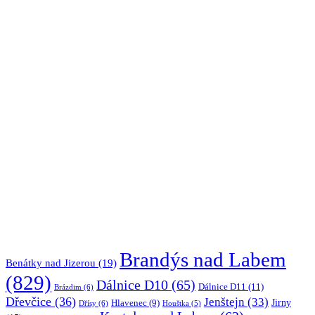
Brandýs nad Labem
Benátky nad Jizerou
(19)
(829)
Dálnice D10
(65)
Dálnice D11
(11)
Brázdim
(6)
Dřevčice
(36)
Jenštejn
(33)
Jirny
Hlavenec
(9)
Dřísy
(6)
Houštka
(5)