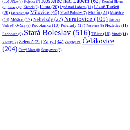
Kostelec nad Labem
(62)
(15)
Jiřice
(7)
Kojetice
(7)
Kostelní Hlavno
Lhota
(20)
Lázně Toušeň
Lysá nad Labem
(11)
Křenek
(8)
Káraný
(6)
(5)
Milovice
(45)
(20)
Mratín
(21)
Mstětice
Líbeznice
(6)
Mladá Boleslav
(7)
Neratovice
(105)
Nehvizdy
(27)
(14)
Měšice
(17)
Odolena
Podolanka
(18)
Polerady
(17)
Přezletice
(11)
Ovčáry
(8)
Voda
(6)
Popovice
(6)
Stará Boleslav
(516)
Tišice
(16)
Vinoř
(11)
Radonice
(9)
Čelákovice
Zápy
(34)
Zeleneč
(22)
Záryby
(9)
Všetaty
(7)
(204)
Černý Most
(8)
Šestajovice
(8)