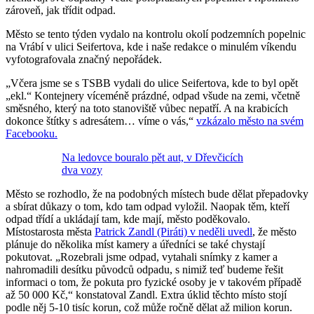
zároveň, jak třídit odpad.
Město se tento týden vydalo na kontrolu okolí podzemních popelnic
na Vrábí v ulici Seifertova, kde i naše redakce o minulém víkendu
vyfotografovala značný nepořádek.
„Včera jsme se s TSBB vydali do ulice Seifertova, kde to byl opět
„ekl.“ Kontejnery víceméně prázdné, odpad všude na zemi, včetně
směsného, který na toto stanoviště vůbec nepatří. A na krabicích
dokonce štítky s adresátem… víme o vás,“
vzkázalo město na svém
Facebooku.
Na ledovce bouralo pět aut, v Dřevčicích
dva vozy
Město se rozhodlo, že na podobných místech bude dělat přepadovky
a sbírat důkazy o tom, kdo tam odpad vyložil. Naopak těm, kteří
odpad třídí a ukládají tam, kde mají, město poděkovalo.
Místostarosta města
Patrick Zandl (Piráti) v neděli uvedl
, že město
plánuje do několika míst kamery a úředníci se také chystají
pokutovat. „Rozebrali jsme odpad, vytahali snímky z kamer a
nahromadili desítku původců odpadu, s nimiž teď budeme řešit
informaci o tom, že pokuta pro fyzické osoby je v takovém případě
až 50 000 Kč,“ konstatoval Zandl. Extra úklid těchto místo stojí
podle něj 5-10 tisíc korun, což může ročně dělat až milion korun.